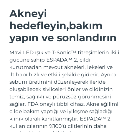
İSVEÇ GÜZELLIK RUTINI
Akneyi
hedefleyin,bakım
Tahmini teslim tarihi
Avustralya
13/08/2026
yapın ve sonlandırın
Yüz temizleme
Yüz sıkılaştırma
Tahmini teslim tarihi
Avusturya
LUNA™ 4 seti
BEAR™ 2 seti
10/08/2026
Mavi LED ışık ve T-Sonic™ titreşimlerin ikili
Anti-aging massage
Microcurrent toning
gücüne sahip ESPADA™ 2, cildi
Tahmini teslim tarihi
Bahreyn
11/08/2026
kurutmadan mevcut akneleri, lekeleri ve
Nemlendirme
Ağız bakımı
iltihabı hızlı ve etkili şekilde giderir. Ayrıca
LUNA™ 4 Plus
BEAR™ 2 go
Tahmini teslim tarihi
Belçika
UFO™ 3 seti
issa™ 4
sebum üretimini düzenleyerek ileride
10/08/2026
Massage, LED heating
Microcurrent toning on-the-go
FAQ™ YAŞLANMA KARŞITI BAKIM
oluşabilecek sivilceleri önler ve cildinizin
Deep facial hydration
Hybrid silicone sonic toothbrush
Tahmini teslim tarihi
temiz, sağlıklı ve pürüzsüz görünmesini
Bermuda
16/08/2026
NEW
sağlar.
FDA onaylı tıbbi cihaz. Akne eğilimli
LUNA™ 4 Men
BEAR™ 2 eyes & lips
UFO™ 3 LED
issa™ 4 plus
cilde bakım yaptığı ve iyileşme sağladığı
For men, anti-aging massage
Microcurrent line smoothing device
Tahmini teslim tarihi
Bosna-Hersek
Near-infrared and red light therapy
13/08/2026
klinik olarak kanıtlanmıştır. ESPADA™ 2
Smart hybrid silicone sonic toothbrush
device
Yaşlanma karşıtı
LED bakım
kullanıcılarının %100'ü ciltlerinin daha
Tahmini teslim tarihi