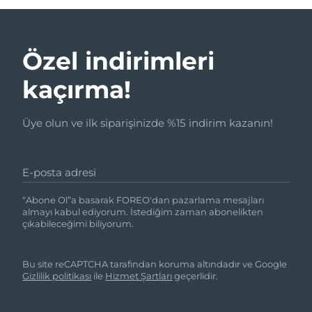
Özel indirimleri
kaçırma!
Üye olun ve ilk siparişinizde %15 indirim kazanın!
E-posta adresi
“Abone Ol”a basarak FOREO'dan pazarlama mesajları
almayı kabul ediyorum. İstediğim zaman abonelikten
çıkabileceğimi biliyorum.
Bu site reCAPTCHA tarafından koruma altındadır ve Google
Gizlilik politikası
ile
Hizmet Şartları
geçerlidir.