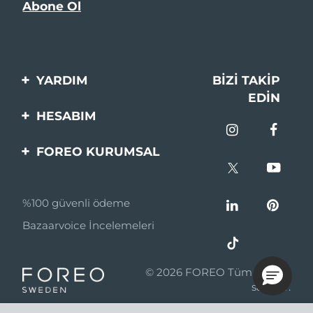
YARDIM
BIZI TAKIP
EDIN
Bi̇zi̇mle İleti̇şi̇me Geçi̇n
HESABIM
Si̇pari̇şler & Sevki̇yat
Ürün Kaydı
FOREO KURUMSAL
Garanti̇ & İade
Destek
FOREO Hakkinda
Sık Sorulan Sorular
%100 güvenli ödeme
Ortaklik Programi
Pil bilgileri
Bazaarvoice İncelemeleri
Ortaklık haberleri
MYSA
© 2026 FOREO Tüm hakları
Perakende Satış
saklıdır.
Ortakları