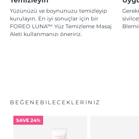
Temizleyin
Uygu
Yüzünüzü ve boynunuzu temizleyip
Gereki
kurulayın. En iyi sonuçlar için bir
sivil
FOREO LUNA™ Yüz Temizleme Masaj
Blemi
Aleti kullanmanızı öneririz.
BEĞENEBILECEKLERINIZ
SAVE 24%