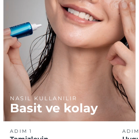
NASIL KULLANILIR
Basit ve kolay
ADIM 1
ADIM