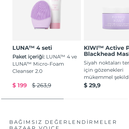
LUNA™ 4 seti
KIWI™ Active 
Blackhead Mas
Paket içeriği:
LUNA™ 4 ve
Siyah noktaları t
LUNA™ Micro-Foam
için gözenekleri
Cleanser 2.0
mükemmel şekilde
$ 199
$ 263,9
$ 29,9
BAĞIMSIZ DEĞERLENDİRMELER
BAZAAR VOICE