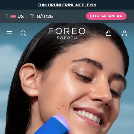
Ana
TÜM ÜRÜNLERINI INCELEYIN
içeriğe
atla
US
8/11/26
ÇOK SATANLAR
YENİ
Giriş
Dil Seçimi
BREAKING NEWS
Kullanici profi̇li̇
English
Deutsch
Español
Cihazlarım
FAQ™ Pure Beauty-Tech Elixir
Français
Italiano
Português
Siparişlerim
Polski
Svenska
Русский
Türkçe
简体中文
繁體中文
Adresim
issa™ Teeth Whitening Set
Aboneliklerim