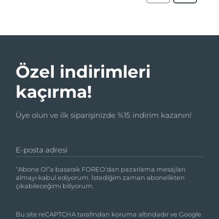
Özel indirimleri
kaçırma!
Üye olun ve ilk siparişinizde %15 indirim kazanın!
E-posta adresi
“Abone Ol”a basarak FOREO'dan pazarlama mesajları
almayı kabul ediyorum. İstediğim zaman abonelikten
çıkabileceğimi biliyorum.
Bu site reCAPTCHA tarafından koruma altındadır ve Google