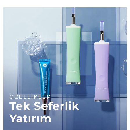
Türkiye
Tahmini teslim tarihi
8/11/26
Birleşik Arap
Tahmini teslim tarihi
8/11/26
Emirlikleri
Birleşik Krallık
Tahmini teslim tarihi
8/10/26
Amerika Birleşik
Tahmini teslim tarihi
8/11/26
Devletleri
Özbekistan
Tahmini teslim tarihi
8/15/26
Vietnam
Tahmini teslim tarihi
8/16/26
ÖZELLİKLER
Tek Seferlik
Yatırım