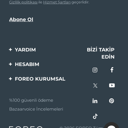
Gizlilik politikası
ile
Hizmet Şartları
geçerlidir.
YARDIM
BIZI TAKIP
EDIN
Bi̇zi̇mle İleti̇şi̇me Geçi̇n
HESABIM
Si̇pari̇şler & Sevki̇yat
Ürün Kaydı
FOREO KURUMSAL
Garanti̇ & İade
Destek
FOREO Hakkinda
Sık Sorulan Sorular
%100 güvenli ödeme
Ortaklik Programi
Pil bilgileri
Bazaarvoice İncelemeleri
Ortaklık haberleri
MYSA