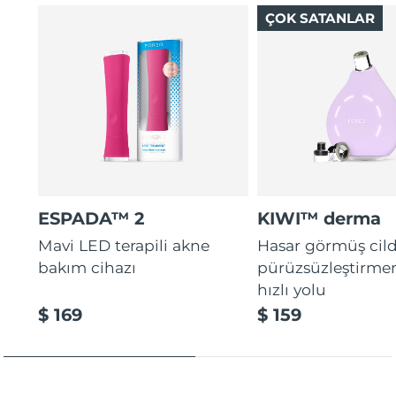
ve Laktobionik Asit, cilt kuruluğunu ve soyulmaları
ÇOK SATANLAR
önler.
Slovakya
Tahmini teslim tarihi
8/10/26
Slovenya
Tahmini teslim tarihi
8/10/26
Güney Afrika
Tahmini teslim tarihi
8/18/26
Güney Kore
Tahmini teslim tarihi
8/12/26
İspanya
Tahmini teslim tarihi
8/10/26
ESPADA™ 2
KIWI™ derma
Mavi LED terapili akne
Hasar görmüş cild
İsveç
Tahmini teslim tarihi
8/10/26
bakım cihazı
pürüzsüzleştirme
İsviçre
Tahmini teslim tarihi
8/10/26
hızlı yolu
$ 169
$ 159
Tayvan
Tahmini teslim tarihi
8/15/26
Tayland
Tahmini teslim tarihi
8/14/26