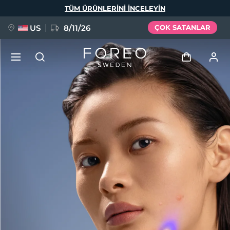
Ana
TÜM ÜRÜNLERINI INCELEYIN
içeriğe
atla
US
8/11/26
ÇOK SATANLAR
YENİ
Giriş
Dil Seçimi
BREAKING NEWS
Kullanici profi̇li̇
English
Deutsch
Español
Cihazlarım
FAQ™ Pure Beauty-Tech Elixir
Français
Italiano
Português
Siparişlerim
Polski
Svenska
Русский
Türkçe
简体中文
繁體中文
Adresim
issa™ Teeth Whitening Set
Aboneliklerim