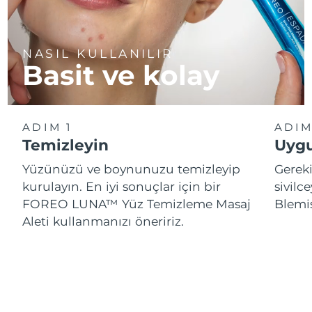
NASIL KULLANILIR
Basit ve kolay
ADIM 1
ADIM
Temizleyin
Uygu
Yüzünüzü ve boynunuzu temizleyip
Gereki
kurulayın. En iyi sonuçlar için bir
sivil
FOREO LUNA™ Yüz Temizleme Masaj
Blemi
Aleti kullanmanızı öneririz.