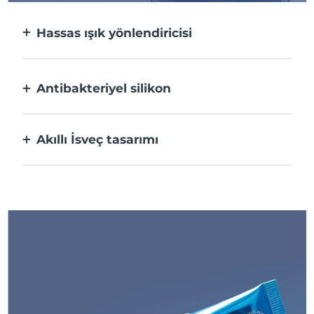
Hassas ışık yönlendiricisi
Ultra konsantre ışıkla her bir sivilceyi
hedefler ve bakım yapar.
Antibakteriyel silikon
%100 su geçirmez ve bakteri oluşumunu
önlemek için gözeneksizdir.
Akıllı İsveç tasarımı
USB ile şarj edilip tek şarjla 210 defaya kadar
kullanım sağlar.