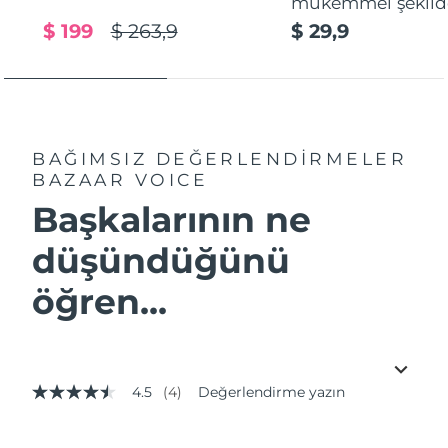
mükemmel şekilde
$ 199
$ 263,9
$ 29,9
BAĞIMSIZ DEĞERLENDİRMELER
BAZAAR VOICE
Başkalarının ne
düşündüğünü
öğren...
4.5
(4)
Değerlendirme yazın
5
üzerinden
4.5
yıldız,