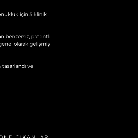
onukluk için 5 klinik
an benzersiz, patentli
enel olarak gelişmiş
n tasarlandı ve
ÖNE ÇIKANLAR