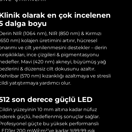
Klinik olarak en çok incelenen
5 dalga boyu
Derin NIR (1064 nm), NIR (850 nm) & Kırmızı
(650 nm) kolajen üretimini artırır, hücresel
onarımı ve cilt yenilenmesini destekler – derin
kırışıklıkları, ince çizgileri & pigmentasyonu
hedefler. Mavi (420 nm) akneyi, büyümüş yağ
bezlerini & düzensiz cilt dokusunu azaltır.
Kehribar (570 nm) kızarıklığı azaltmaya ve stresli
cildi yatıştırmaya yardımcı olur.
512 son derece güçlü LED
Cildin yüzeyinin 10 mm altına kadar nüfuz
ederek güçlü, hedeflenmiş sonuçlar sağlar.
Profesyonel güçte bu yüksek performanslı
LED’ler 200 mW/cm²’ye kadar %99,99 ışık