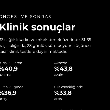
ONCESI VE SONRASI
Klinik sonuçlar
33 sağlıklı kadın ve erkek denek üzerinde, 31-55
yaş aralığında, 28 günlük süre boyunca üçüncü
taraf klinik testlere dayanmaktadır.
Kırışıklıklarda
Aknede
%40,9
%43,8
azalma
azalma
Cilt sıkılığında
Cilt esnekliğinde
%36,9
%33,8
artış
artış