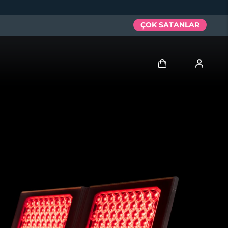
ÇOK SATANLAR
Giriş
Kullanici profi̇li̇
Cihazlarım
Siparişlerim
Adresim
Aboneliklerim