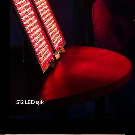
a
512 LED ışık