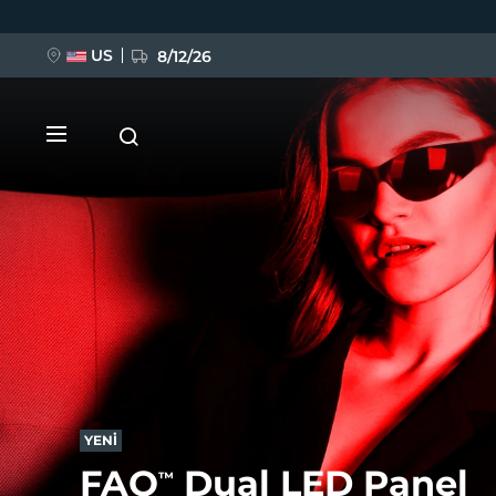
Ana
içeriğe
atla
US
8/12/26
YENİ
BREAKING NEWS
FAQ™ Pure Beauty-Tech Elixir
YENİ
FAQ
Dual LED Panel
™