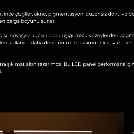
klar, ince çizgiler, akne, pigmentasyon, düzensiz doku ve d
nen dalga boyunu sunar.
apisi inovasyonu, aşırı odaklı ışığı çoklu yüzeylerden dağıt
leri kullanır – daha derin nüfuz, maksimum kapsama ve g
 ultra şık mat altın tasarımda. Bu LED panel performans içi
.