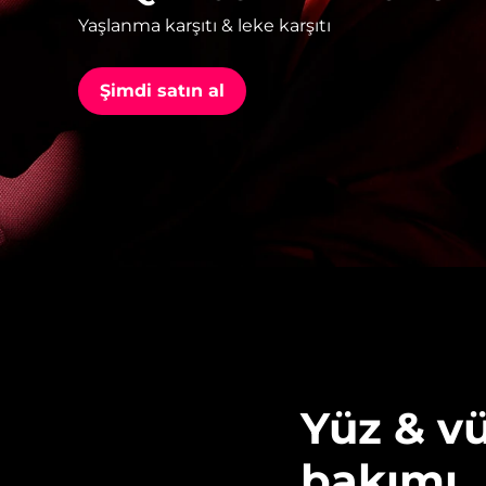
Yaşlanma karşıtı & leke karşıtı
issa™ Teeth Whitening Set
Şimdi satın al
FAQ™ Dual LED Panel
POPÜLER
Özel teklifler
Çok satanlar
Yüz & vü
bakımı