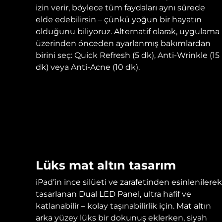
KIWI™ cilt bakımı
All acne treatment devices
All revitalizing eye massagers
Serum
izin verir, böylece tüm faydaları aynı sürede
issa™ Teeth Whitening Gel
Advanced pore care essentials
For healthy hair
elde edebilirsin – çünkü yoğun bir hayatın
18% PAP
olduğunu biliyoruz. Alternatif olarak, uygulama
Kozmetik ürünleri
Erkekler
üzerinden önceden ayarlanmış bakımlardan
birini seç: Quick Refresh (5 dk), Anti-Wrinkle (15
dk) veya Anti-Acne (10 dk).
Tüm Ürünler
FOREO APP
Lüks mat altın tasarım
HAKKINDA
iPad’in ince silüeti ve zarafetinden esinlenilerek
tasarlanan Dual LED Panel, ultra hafif ve
katlanabilir – kolay taşınabilirlik için. Mat altın
arka yüzey lüks bir dokunuş eklerken, siyah