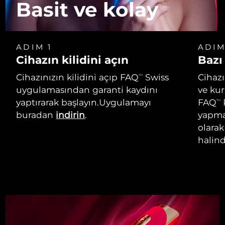
Basit ve kolay
ADIM 1
ADIM
Cihazın kilidini açın
Bazı
Cihazınızın kilidini açıp FAQ
Swiss
Cihaz
TM
uygulamasından garanti kaydını
ve ku
yaptırarak başlayın.Uygulamayı
FAQ
TM
buradan
indirin
.
yapmak
olarak
halind