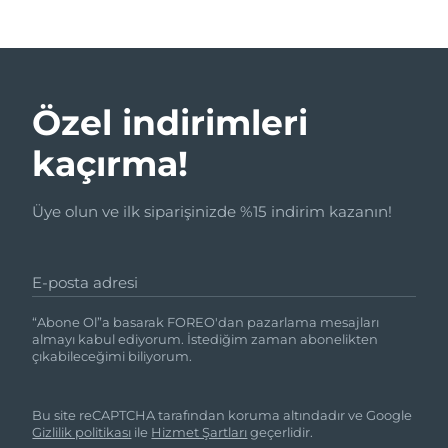
Özel indirimleri
kaçırma!
Üye olun ve ilk siparişinizde %15 indirim kazanın!
E-posta adresi
“Abone Ol”a basarak FOREO'dan pazarlama mesajları
almayı kabul ediyorum. İstediğim zaman abonelikten
çıkabileceğimi biliyorum.
Bu site reCAPTCHA tarafından koruma altındadır ve Google
Gizlilik politikası
ile
Hizmet Şartları
geçerlidir.