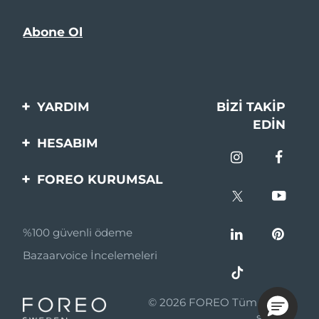
YARDIM
BIZI TAKIP
EDIN
Bi̇zi̇mle İleti̇şi̇me Geçi̇n
HESABIM
Si̇pari̇şler & Sevki̇yat
Ürün Kaydı
FOREO KURUMSAL
Garanti̇ & İade
Destek
FOREO Hakkinda
Sık Sorulan Sorular
%100 güvenli ödeme
Ortaklik Programi
Pil bilgileri
Bazaarvoice İncelemeleri
Ortaklık haberleri
MYSA
© 2026 FOREO Tüm hakları
Perakende Satış
saklıdır.