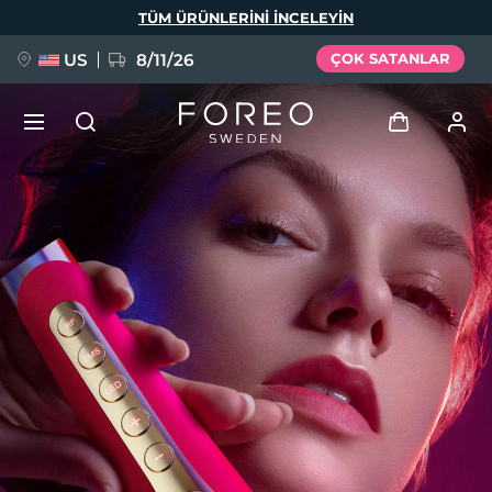
Ana
TÜM ÜRÜNLERINI INCELEYIN
içeriğe
atla
US
8/11/26
ÇOK SATANLAR
YENİ
Giriş
Dil Seçimi
BREAKING NEWS
Kullanici profi̇li̇
English
Deutsch
Español
Cihazlarım
FAQ™ Pure Beauty-Tech Elixir
Français
Italiano
Português
Siparişlerim
Polski
Svenska
Русский
Türkçe
简体中文
繁體中文
Adresim
issa™ Teeth Whitening Set
Aboneliklerim