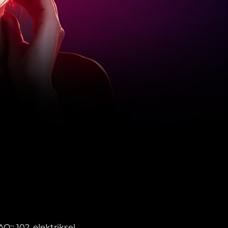
FAQ
102, elektriksel
TM