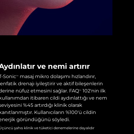
Aydınlatır ve nemi artırır
T-Sonic
masaj mikro dolaşımı hızlandırır,
TM
lenfatik drenajı iyileştirir ve aktif bileşenlerin
derine nüfuz etmesini sağlar. FAQ
102'nin ilk
TM
kullanımdan itibaren cildi aydınlattığı ve nem
seviyesini %45 artırdığı klinik olarak
kanıtlanmıştır. Kullanıcıların %100'ü cildin
enerjik göründüğünü söyledi.
Üçüncü şahıs klinik ve tüketici denemelerine dayalıdır