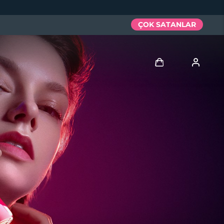
ÇOK SATANLAR
Giriş
Kullanici profi̇li̇
Cihazlarım
Siparişlerim
Adresim
Aboneliklerim