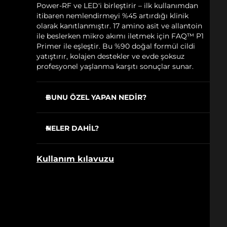
Power-RF ve LED'i birleştirir – ilk kullanımdan
itibaren nemlendirmeyi %45 artırdığı klinik
olarak kanıtlanmıştır. 17 amino asit ve allantoin
ile beslerken mikro akımı iletmek için FAQ™ P1
Primer ile eşleştir. Bu %90 doğal formül cildi
yatıştırır, kolajen destekler ve evde şoksuz
profesyonel yaşlanma karşıtı sonuçlar sunar.
BUNU ÖZEL YAPAN NEDİR?
EMS-Pro sarkık cildi tonlamak, sıkılaştırmak
ve kaldırmak için standart mikro akımdan
NELER DAHİL?
daha derine ulaşır.
FAQ
102
™
Power-RF ısıtılmış dalgalarla kolajen, elastin
Kullanım kılavuzu
ve yeni hücreleri uyarırken yağı şekillendirir.
FAQ
P1
™
Anti-Shock System™, tamamen şoksuz
USB şarj kablosu
bakımlar için elektrik akımını cildinize
Cihaz standı
otomatik olarak ayarlar.
Seyahat çantası
Kırmızı ışıklı tam spektrum LED, ilk
Temizleme bezi
kullanımdan itibaren kırışıklıkları düzeltmek