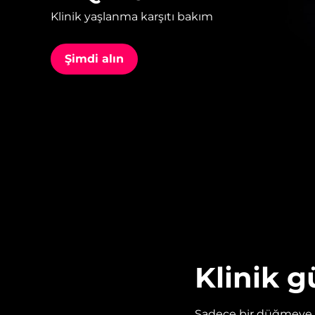
Klinik yaşlanma karşıtı bakım
issa™ Teeth Whitening Set
Şimdi alın
FAQ™ Dual LED Panel
POPÜLER
Özel teklifler
Çok satanlar
Klinik g
Sadece bir düğmeye b