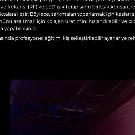
dyo frekansı (RF) ve LED ışık terapisinin birleşik konsant
ara iletir. Böylece, sarkmaları toparlamak için kasları sıkı
münü azaltmak için kolajen üretimini hızlandırabilir ve cildi
a yapabilirsiniz.
da profesyonel eğitim, kişiselleştirilebilir ayarlar ve reh