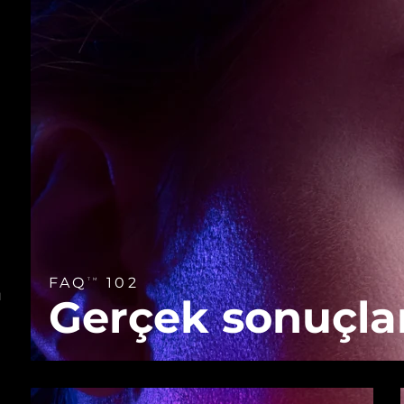
FAQ
102
TM
ü
Gerçek sonuçla