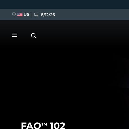
Ana
içeriğe
atla
US
8/12/26
YENİ
BREAKING NEWS
FAQ™ Pure Beauty-Tech Elixir
FAQ
102
TM