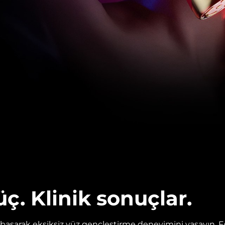
üç. Klinik sonuçlar.
asarak eksiksiz yüz gençleştirme deneyimini yaşayın. 