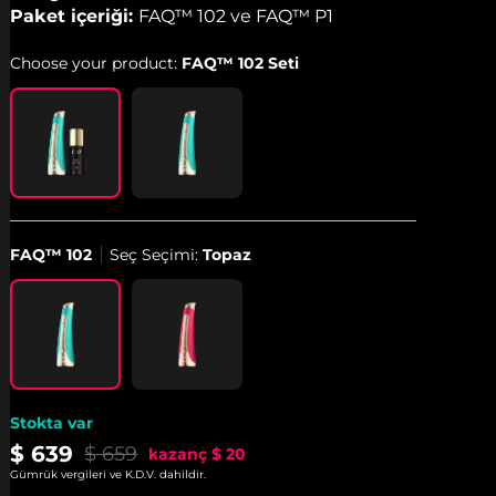
Paket içeriği:
FAQ™ 102 ve FAQ™ P1
Choose your product:
FAQ™ 102 Seti
FAQ™ 102
Seç Seçimi:
Topaz
Stokta var
$ 639
$ 659
kazanç
$ 20
Gümrük vergileri ve K.D.V. dahildir.