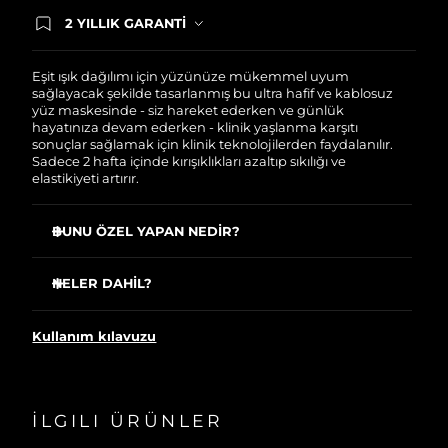
2 YILLIK GARANTİ
Satın aldığınız Foreo cihazı, Tüketici Kanununa
göre 2 (iki) yıl firmamız garantisi altında
korunmaktadır. Cihazınızla ilgili herhangi bir
Eşit ışık dağılımı için yüzünüze mükemmel uyum
şikayet, arıza durumunda Garanti Belgesinde yer
sağlayacak şekilde tasarlanmış bu ultra hafif ve kablosuz
alan servisimize ve merkez ofis adresimize
yüz maskesinde - siz hareket ederken ve günlük
ürününüzü teslim edebilirsiniz. Ürününüzle
hayatınıza devam ederken - klinik yaşlanma karşıtı
alakalı sorun tespit edildiğinde yeni bir ürünle
sonuçlar sağlamak için klinik teknolojilerden faydalanılır.
değişimi sağlanmakta ve adresinize
Sadece 2 hafta içinde kırışıklıkları azaltıp sıkılığı ve
gönderilmektedir.
elastikiyeti artırır.
BUNU ÖZEL YAPAN NEDİR?
8 LED dalgaboyu, gelişmiş yaşlanma,
hiperpigmentasyon ve donukluk belirtileriyle mücadele
NELER DAHİL?
eder.
FAQ™ 202 Silikon LED Yüz Maskesi
En uygun konumlara yerleştirilmiş 600 ışık noktası, eşit
Kullanım kılavuzu
ışık kapsamı sağlar.
60 ml FAQ™ Silikon Temizleme Spreyi
Kullanıcıların %100’ü FAQ™ 202’nin yüzlerine
Teşhir kutusu
mükemmel uyum sağladığını bildirmektedir.
Aksesuar çantası
Kaymaz saç bandı ile ultra hafif, kablosuz ve gözleri
İLGILI ÜRÜNLER
USB şarj kablosu
açıkta bırakan tasarımı, hareket etmeyi kolaylaştırır.
Hızlı başlangıç rehberi