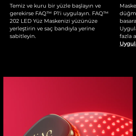
Temiz ve kuru bir yüzle başlayın ve
Masken
gerekirse FAQ™ P1'i uygulayın. FAQ™
düğme
202 LED Yüz Maskenizi yüzünüze
basara
yerleştirin ve saç bandıyla yerine
Uygul
sabitleyin.
fazla 
Uygul