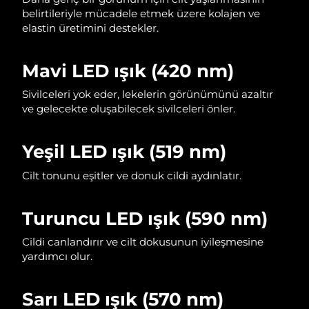
belirtileriyle mücadele etmek üzere kolajen ve
Filipinler
Tahmini teslim tarihi
14/8/26
elastin üretimini destekler.
Polonya
Tahmini teslim tarihi
12/8/26
Mavi LED ışık (420 nm)
Portekiz
Tahmini teslim tarihi
11/8/26
Sivilceleri yok eder, lekelerin görünümünü azaltır
ve gelecekte oluşabilecek sivilceleri önler.
Porto Riko
Tahmini teslim tarihi
13/8/26
Katar
Tahmini teslim tarihi
12/8/26
Yeşil LED ışık (519 nm)
Cilt tonunu eşitler ve donuk cildi aydınlatır.
Reunion
Tahmini teslim tarihi
16/8/26
Romanya
Tahmini teslim tarihi
11/8/26
Turuncu LED ışık (590 nm)
Rusya
Tahmini teslim tarihi
19/8/26
Cildi canlandırır ve cilt dokusunun iyileşmesine
yardımcı olur.
Suudi Arabistan
Tahmini teslim tarihi
12/8/26
Sarı LED ışık (570 nm)
Singapur
Tahmini teslim tarihi
13/8/26