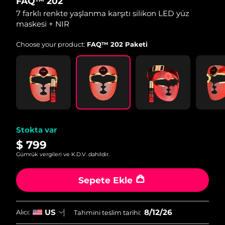
FAQ™ 202
4.6
yıldız,
7 farklı renkte yaşlanma karşıtı silikon LED yüz
ortalama
maskesi + NIR
puan
değeri.
Read
Choose your product:
FAQ™ 202 Paketi
47
Reviews.
Aynı
sayfa
bağlantısı.
Stokta var
$ 799
Gümrük vergileri ve K.D.V. dahildir.
Sepete Ekle
8/12/26
US
Alıcı:
Tahmini teslim tarihi: