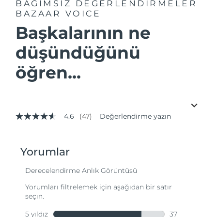
BAĞIMSIZ DEĞERLENDİRMELER
BAZAAR VOICE
Başkalarının ne
düşündüğünü
öğren...
4.6
(47)
Değerlendirme yazın
5
üzerinden
4.6
yıldız,
ortalama
puan
değeri.
Read
47
Reviews.
Aynı
sayfa
bağlantısı.