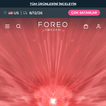
Ana
TÜM ÜRÜNLERINI INCELEYIN
içeriğe
atla
US
8/12/26
ÇOK SATANLAR
YENİ
Giriş
Dil Seçimi
BREAKING NEWS
Kullanici profi̇li̇
English
Deutsch
Español
Cihazlarım
FAQ™ Pure Beauty-Tech Elixir
Français
Italiano
Português
Siparişlerim
Polski
Svenska
Русский
Türkçe
简体中文
繁體中文
Adresim
issa™ Teeth Whitening Set
Aboneliklerim