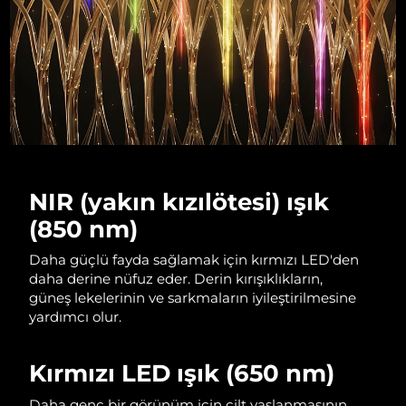
Çin Makao ÖİB
Tahmini teslim tarihi
13/8/26
Malezya
Tahmini teslim tarihi
14/8/26
Malta
Tahmini teslim tarihi
11/8/26
Meksika
Tahmini teslim tarihi
15/8/26
NIR (yakın kızılötesi) ışık
Monako
Tahmini teslim tarihi
12/8/26
(850 nm)
Hollanda
Tahmini teslim tarihi
11/8/26
Daha güçlü fayda sağlamak için kırmızı LED'den
daha derine nüfuz eder. Derin kırışıklıkların,
Yeni Zelanda
Tahmini teslim tarihi
11/8/26
güneş lekelerinin ve sarkmaların iyileştirilmesine
yardımcı olur.
Norveç
Tahmini teslim tarihi
11/8/26
Kırmızı LED ışık (650 nm)
Umman
Tahmini teslim tarihi
14/8/26
Daha genç bir görünüm için cilt yaşlanmasının