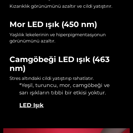
Kızarıklık görünümünü azaltır ve cildi yatıştırır.
Slovakya
Tahmini teslim tarihi
11/8/26
Mor LED ışık (450 nm)
Slovenya
Tahmini teslim tarihi
11/8/26
Yaşlılık lekelerinin ve hiperpigmentasyonun
Güney Afrika
Tahmini teslim tarihi
19/8/26
görünümünü azaltır.
Güney Kore
Tahmini teslim tarihi
13/8/26
Camgöbeği LED ışık (463
nm)
İspanya
Tahmini teslim tarihi
11/8/26
Stres altındaki cildi yatıştırıp rahatlatır.
İsveç
Tahmini teslim tarihi
11/8/26
*Yeşil, turuncu, mor, camgöbeği ve
sarı ışıkların tıbbi bir etkisi yoktur.
İsviçre
Tahmini teslim tarihi
11/8/26
LED Işık
Tayvan
Tahmini teslim tarihi
16/8/26
Tayland
Tahmini teslim tarihi
15/8/26