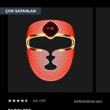
ÇOK SATANLAR
4.6
(47)
Değerlendirme yazın
5
üzerinden