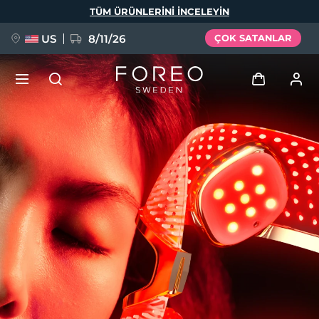
Ana
TÜM ÜRÜNLERINI INCELEYIN
içeriğe
atla
US
8/11/26
ÇOK SATANLAR
YENİ
Giriş
Dil Seçimi
BREAKING NEWS
Kullanici profi̇li̇
English
Deutsch
Español
Cihazlarım
FAQ™ Pure Beauty-Tech Elixir
Français
Italiano
Português
Siparişlerim
Polski
Svenska
Русский
Türkçe
简体中文
繁體中文
Adresim
issa™ Teeth Whitening Set
Aboneliklerim