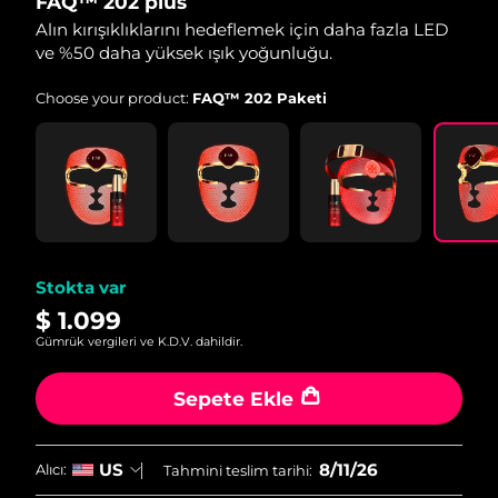
FAQ™ 202 plus
of
5
Alın kırışıklıklarını hedeflemek için daha fazla LED
stars,
ve %50 daha yüksek ışık yoğunluğu.
average
rating
value.
Choose your product:
FAQ™ 202 Paketi
Read
45
Reviews.
Same
page
link.
Stokta var
$ 1.099
Gümrük vergileri ve K.D.V. dahildir.
Sepete Ekle
8/11/26
US
Alıcı:
Tahmini teslim tarihi: