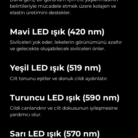
belirtileriyle mücadele etmek üzere kolajen ve
Filipinler
Tahmini teslim tarihi
8/13/26
elastin üretimini destekler.
Polonya
Tahmini teslim tarihi
8/11/26
Mavi LED ışık (420 nm)
Portekiz
Tahmini teslim tarihi
8/10/26
Sivilceleri yok eder, lekelerin görünümünü azaltır
ve gelecekte oluşabilecek sivilceleri önler.
Porto Riko
Tahmini teslim tarihi
8/12/26
Katar
Tahmini teslim tarihi
8/11/26
Yeşil LED ışık (519 nm)
Cilt tonunu eşitler ve donuk cildi aydınlatır.
Reunion
Tahmini teslim tarihi
8/15/26
Romanya
Tahmini teslim tarihi
8/10/26
Turuncu LED ışık (590 nm)
Rusya
Tahmini teslim tarihi
8/18/26
Cildi canlandırır ve cilt dokusunun iyileşmesine
yardımcı olur.
Suudi Arabistan
Tahmini teslim tarihi
8/11/26
Sarı LED ışık (570 nm)
Singapur
Tahmini teslim tarihi
8/12/26