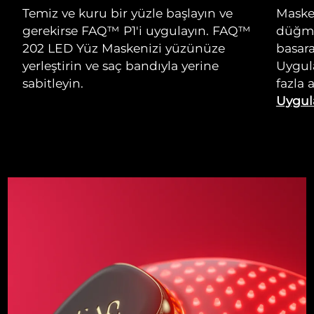
Temiz ve kuru bir yüzle başlayın ve
Masken
gerekirse FAQ™ P1'i uygulayın. FAQ™
düğme
202 LED Yüz Maskenizi yüzünüze
basara
yerleştirin ve saç bandıyla yerine
Uygul
sabitleyin.
fazla 
Uygul