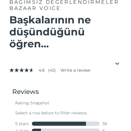
BAĞIMSIZ DEĞERLENDİRMELER
BAZAAR VOICE
Başkalarının ne
düşündüğünü
öğren...
4.6
(45)
Write a review
4.6
out
of
5
stars,
average
rating
value.
Read
45
Reviews.
Same
page