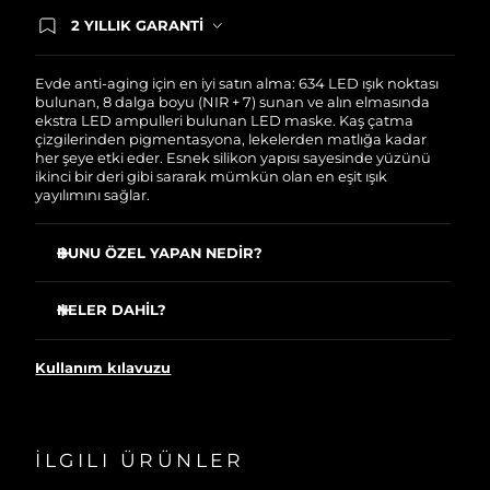
2 YILLIK GARANTİ
Satın aldığınız Foreo cihazı, Tüketici Kanununa
göre 2 (iki) yıl firmamız garantisi altında
korunmaktadır. Cihazınızla ilgili herhangi bir
Evde anti-aging için en iyi satın alma: 634 LED ışık noktası
şikayet, arıza durumunda Garanti Belgesinde yer
bulunan, 8 dalga boyu (NIR + 7) sunan ve alın elmasında
alan servisimize ve merkez ofis adresimize
ekstra LED ampulleri bulunan LED maske. Kaş çatma
ürününüzü teslim edebilirsiniz. Ürününüzle
çizgilerinden pigmentasyona, lekelerden matlığa kadar
alakalı sorun tespit edildiğinde yeni bir ürünle
her şeye etki eder. Esnek silikon yapısı sayesinde yüzünü
değişimi sağlanmakta ve adresinize
ikinci bir deri gibi sararak mümkün olan en eşit ışık
gönderilmektedir.
yayılımını sağlar.
BUNU ÖZEL YAPAN NEDİR?
Dünyanın çok satan premium kablosuz LED yüz
maskesine yükseltme
NELER DAHİL?
%50 daha güçlü ışıklar, göz çevresine daha iyi nüfuz
FAQ™ 202 plus Silikon LED Yüz Maskesi
etme ve iki kaş arasındaki çatık kaş çizgilerini gidermek
Kullanım kılavuzu
için 9 ek LED.
60 ml FAQ™ Silikon Temizleme Spreyi
Alında ekstra LED’lerle birlikte 634 ışık noktası, eşit ışık
Teşhir kutusu
dağılımı sağlar.
Aksesuar çantası
Klinik olarak kanıtlanmıştır: Sadece 2 hafta içinde cilt
İLGILI ÜRÜNLER
USB şarj kablosu
sıkılığını ve elastikiyetini artırır, kırışıklıkları %32 oranında
azaltır.
Hızlı başlangıç rehberi