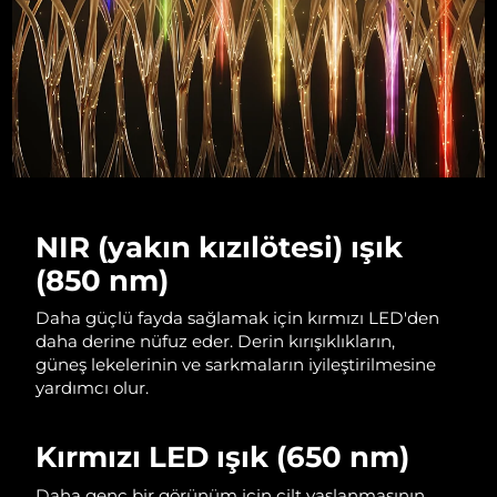
Çin Makao ÖİB
Tahmini teslim tarihi
8/12/26
Malezya
Tahmini teslim tarihi
8/13/26
Malta
Tahmini teslim tarihi
8/10/26
Meksika
Tahmini teslim tarihi
8/14/26
NIR (yakın kızılötesi) ışık
Monako
Tahmini teslim tarihi
8/11/26
(850 nm)
Hollanda
Tahmini teslim tarihi
8/10/26
Daha güçlü fayda sağlamak için kırmızı LED'den
daha derine nüfuz eder. Derin kırışıklıkların,
Yeni Zelanda
Tahmini teslim tarihi
8/10/26
güneş lekelerinin ve sarkmaların iyileştirilmesine
yardımcı olur.
Norveç
Tahmini teslim tarihi
8/10/26
Kırmızı LED ışık (650 nm)
Umman
Tahmini teslim tarihi
8/13/26
Daha genç bir görünüm için cilt yaşlanmasının