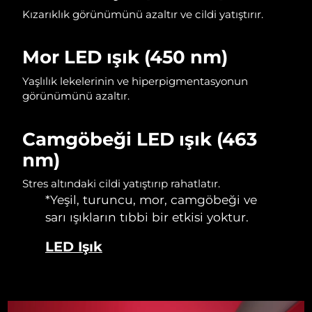
Kızarıklık görünümünü azaltır ve cildi yatıştırır.
Slovakya
Tahmini teslim tarihi
8/10/26
Mor LED ışık (450 nm)
Slovenya
Tahmini teslim tarihi
8/10/26
Yaşlılık lekelerinin ve hiperpigmentasyonun
Güney Afrika
Tahmini teslim tarihi
8/18/26
görünümünü azaltır.
Güney Kore
Tahmini teslim tarihi
8/12/26
Camgöbeği LED ışık (463
nm)
İspanya
Tahmini teslim tarihi
8/10/26
Stres altındaki cildi yatıştırıp rahatlatır.
İsveç
Tahmini teslim tarihi
8/10/26
*Yeşil, turuncu, mor, camgöbeği ve
sarı ışıkların tıbbi bir etkisi yoktur.
İsviçre
Tahmini teslim tarihi
8/10/26
LED Işık
Tayvan
Tahmini teslim tarihi
8/15/26
Tayland
Tahmini teslim tarihi
8/14/26