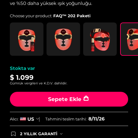
ve %50 daha yüksek ışık yoğunluğu.
Choose your product:
FAQ™ 202 Paketi
Stokta var
$ 1.099
Gümrük vergileri ve K.D.V. dahildir.
Sepete Ekle
8/11/26
US
Alıcı:
Tahmini teslim tarihi:
2 YILLIK GARANTİ