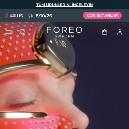
Ana
TÜM ÜRÜNLERINI INCELEYIN
içeriğe
atla
US
8/10/26
ÇOK SATANLAR
YENİ
Giriş
Dil Seçimi
BREAKING NEWS
Kullanici profi̇li̇
English
Deutsch
Español
Cihazlarım
FAQ™ Pure Beauty-Tech Elixir
Français
Italiano
Português
Siparişlerim
Polski
Svenska
Русский
Türkçe
简体中文
繁體中文
Adresim
issa™ Teeth Whitening Set
Aboneliklerim