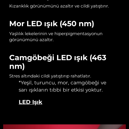
Kızarıklık görünümünü azaltır ve cildi yatıştırır.
Slovakya
Tahmini teslim tarihi
8/9/26
Mor LED ışık (450 nm)
Slovenya
Tahmini teslim tarihi
8/9/26
Yaşlılık lekelerinin ve hiperpigmentasyonun
Güney Afrika
Tahmini teslim tarihi
8/17/26
görünümünü azaltır.
Güney Kore
Tahmini teslim tarihi
8/11/26
Camgöbeği LED ışık (463
nm)
İspanya
Tahmini teslim tarihi
8/9/26
Stres altındaki cildi yatıştırıp rahatlatır.
İsveç
Tahmini teslim tarihi
8/9/26
*Yeşil, turuncu, mor, camgöbeği ve
sarı ışıkların tıbbi bir etkisi yoktur.
İsviçre
Tahmini teslim tarihi
8/9/26
LED Işık
Tayvan
Tahmini teslim tarihi
8/14/26
Tayland
Tahmini teslim tarihi
8/13/26