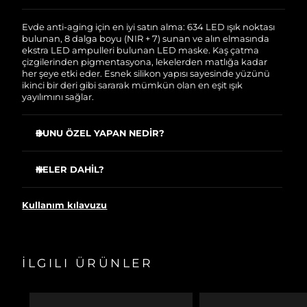
Satın aldığınız Foreo cihazı, Tüketici Kanununa
göre 2 (iki) yıl firmamız garantisi altında
korunmaktadır. Cihazınızla ilgili herhangi bir
Evde anti-aging için en iyi satın alma: 634 LED ışık noktası
şikayet, arıza durumunda Garanti Belgesinde yer
bulunan, 8 dalga boyu (NIR + 7) sunan ve alın elmasında
alan servisimize ve merkez ofis adresimize
ekstra LED ampulleri bulunan LED maske. Kaş çatma
ürününüzü teslim edebilirsiniz. Ürününüzle
çizgilerinden pigmentasyona, lekelerden matlığa kadar
alakalı sorun tespit edildiğinde yeni bir ürünle
her şeye etki eder. Esnek silikon yapısı sayesinde yüzünü
değişimi sağlanmakta ve adresinize
ikinci bir deri gibi sararak mümkün olan en eşit ışık
gönderilmektedir.
yayılımını sağlar.
BUNU ÖZEL YAPAN NEDİR?
Dünyanın çok satan premium kablosuz LED yüz
maskesine yükseltme
NELER DAHİL?
%50 daha güçlü ışıklar, göz çevresine daha iyi nüfuz
FAQ™ 202 plus Silikon LED Yüz Maskesi
etme ve iki kaş arasındaki çatık kaş çizgilerini gidermek
Kullanım kılavuzu
için 9 ek LED.
60 ml FAQ™ Silikon Temizleme Spreyi
Alında ekstra LED’lerle birlikte 634 ışık noktası, eşit ışık
Teşhir kutusu
dağılımı sağlar.
Aksesuar çantası
Klinik olarak kanıtlanmıştır: Sadece 2 hafta içinde cilt
İLGILI ÜRÜNLER
USB şarj kablosu
sıkılığını ve elastikiyetini artırır, kırışıklıkları %32 oranında
azaltır.
Hızlı başlangıç rehberi
Sadece 2 hafta içinde akneyi %48, sebumu %18
Kullanıcı el kılavuzu