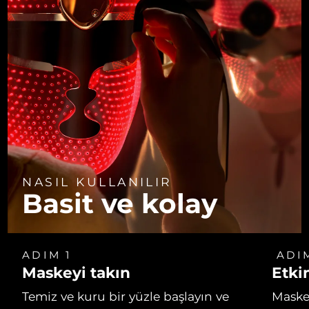
NASIL KULLANILIR
Basit ve kolay
ADIM 1
ADI
Maskeyi takın
Etkin
Temiz ve kuru bir yüzle başlayın ve
Masken