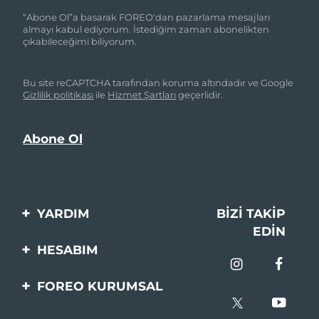
“Abone Ol”a basarak FOREO'dan pazarlama mesajları
almayı kabul ediyorum. İstediğim zaman abonelikten
çıkabileceğimi biliyorum.
Bu site reCAPTCHA tarafından koruma altındadır ve Google
Gizlilik politikası
ile
Hizmet Şartları
geçerlidir.
YARDIM
BIZI TAKIP
EDIN
Bi̇zi̇mle İleti̇şi̇me Geçi̇n
HESABIM
Si̇pari̇şler & Sevki̇yat
Ürün Kaydı
FOREO KURUMSAL
Garanti̇ & İade
Destek
FOREO Hakkinda