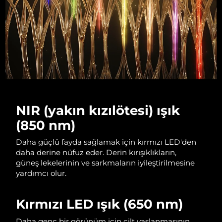
Çin Makao ÖİB
Tahmini teslim tarihi
8/11/26
Malezya
Tahmini teslim tarihi
8/12/26
Malta
Tahmini teslim tarihi
8/9/26
Meksika
Tahmini teslim tarihi
8/13/26
NIR (yakın kızılötesi) ışık
Monako
Tahmini teslim tarihi
8/10/26
(850 nm)
Hollanda
Tahmini teslim tarihi
8/9/26
Daha güçlü fayda sağlamak için kırmızı LED'den
daha derine nüfuz eder. Derin kırışıklıkların,
Yeni Zelanda
Tahmini teslim tarihi
8/9/26
güneş lekelerinin ve sarkmaların iyileştirilmesine
yardımcı olur.
Norveç
Tahmini teslim tarihi
8/9/26
Kırmızı LED ışık (650 nm)
Umman
Tahmini teslim tarihi
8/12/26
Daha genç bir görünüm için cilt yaşlanmasının