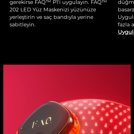
gerekirse FAQ™ P1'i uygulayın. FAQ™
düğme
202 LED Yüz Maskenizi yüzünüze
basara
yerleştirin ve saç bandıyla yerine
Uygul
sabitleyin.
fazla 
Uygul