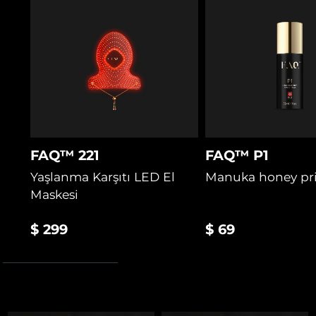
oranında azaltır.
2 yıl garanti
FAQ™ 221
FAQ™ P1
Yaşlanma Karşıtı LED El
Manuka honey pr
Maskesi
$ 299
$ 69