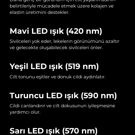
belirtileriyle mücadele etmek üzere kolajen ve
Filipinler
Tahmini teslim tarihi
8/12/26
elastin üretimini destekler.
Polonya
Tahmini teslim tarihi
8/10/26
Mavi LED ışık (420 nm)
Portekiz
Tahmini teslim tarihi
8/9/26
Sivilceleri yok eder, lekelerin görünümünü azaltır
ve gelecekte oluşabilecek sivilceleri önler.
Porto Riko
Tahmini teslim tarihi
8/11/26
Katar
Tahmini teslim tarihi
8/10/26
Yeşil LED ışık (519 nm)
Cilt tonunu eşitler ve donuk cildi aydınlatır.
Reunion
Tahmini teslim tarihi
8/14/26
Romanya
Tahmini teslim tarihi
8/9/26
Turuncu LED ışık (590 nm)
Rusya
Tahmini teslim tarihi
8/17/26
Cildi canlandırır ve cilt dokusunun iyileşmesine
yardımcı olur.
Suudi Arabistan
Tahmini teslim tarihi
8/10/26
Sarı LED ışık (570 nm)
Singapur
Tahmini teslim tarihi
8/11/26