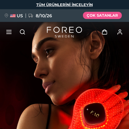
Ana
TÜM ÜRÜNLERINI INCELEYIN
içeriğe
atla
US
8/10/26
ÇOK SATANLAR
YENİ
Giriş
Dil Seçimi
BREAKING NEWS
Kullanici profi̇li̇
English
Deutsch
Español
Cihazlarım
FAQ™ Pure Beauty-Tech Elixir
Français
Italiano
Português
Siparişlerim
Polski
Svenska
Русский
Türkçe
简体中文
繁體中文
Adresim
issa™ Teeth Whitening Set
Aboneliklerim