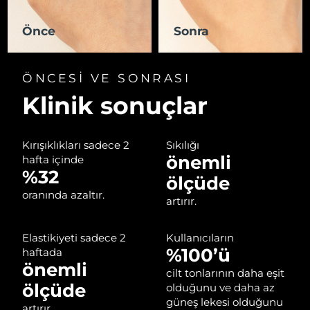
Önce
Sonra
Çin Makao ÖİB
Tahmini teslim tarihi
8/11/26
Malezya
Tahmini teslim tarihi
8/12/26
ÖNCESİ VE SONRASI
Malta
Klinik sonuçlar
Tahmini teslim tarihi
8/9/26
Meksika
Tahmini teslim tarihi
8/13/26
Kırışıklıkları sadece 2
Sıkılığı
önemli
hafta içinde
Monako
Tahmini teslim tarihi
8/10/26
%32
ölçüde
Hollanda
oranında azaltır.
Tahmini teslim tarihi
8/9/26
artırır.
Yeni Zelanda
Tahmini teslim tarihi
8/9/26
Elastikiyeti sadece 2
Kullanıcıların
%100’ü
haftada
Norveç
Tahmini teslim tarihi
8/9/26
önemli
cilt tonlarının daha eşit
ölçüde
olduğunu ve daha az
Umman
Tahmini teslim tarihi
8/12/26
güneş lekesi olduğunu
artırır.