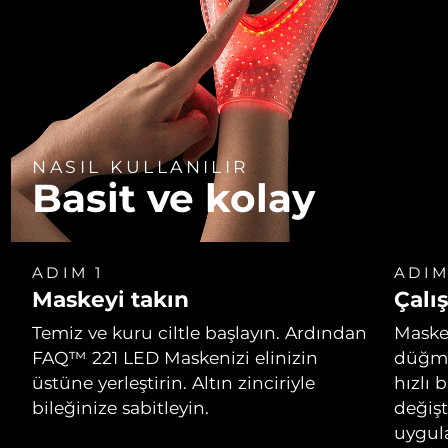
NASIL KULLANILIR
Basit ve kolay
ADIM 1
ADIM
Maskeyi takın
Çalış
Temiz ve kuru ciltle başlayın. Ardından
Masken
FAQ™ 221 LED Maskenizi elinizin
düğme
üstüne yerleştirin. Altın zinciriyle
hızlı 
bileğinize sabitleyin.
değişt
uygul