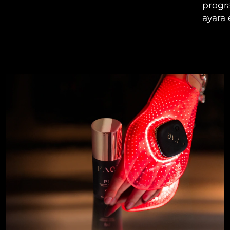
progr
ayara 