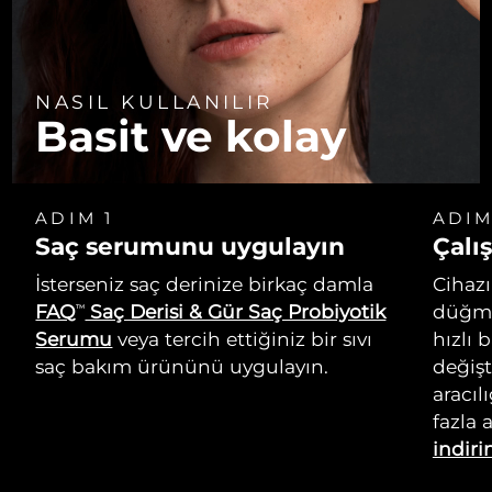
NASIL KULLANILIR
Basit ve kolay
ADIM 1
ADIM
Saç serumunu uygulayın
Çalış
İsterseniz saç derinize birkaç damla
Cihazı
FAQ
Saç Derisi & Gür Saç Probiyotik
düğme
TM
Serumu
veya tercih ettiğiniz bir sıvı
hızlı 
saç bakım ürününü uygulayın.
değişt
aracıl
fazla 
indiri