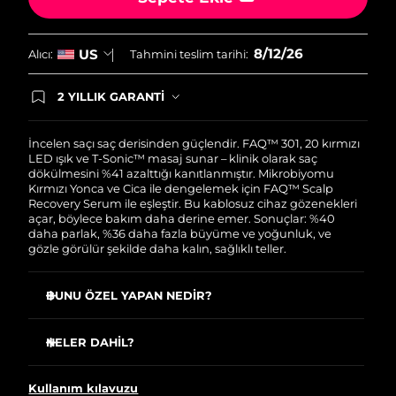
Filipinler
Tahmini teslim tarihi
8/14/26
8/12/26
US
Alıcı:
Tahmini teslim tarihi:
Polonya
Tahmini teslim tarihi
8/12/26
2 YILLIK GARANTİ
Portekiz
Tahmini teslim tarihi
8/11/26
Satın aldığınız Foreo cihazı, Tüketici Kanununa
göre 2 (iki) yıl firmamız garantisi altında
Porto Riko
korunmaktadır. Cihazınızla ilgili herhangi bir
Tahmini teslim tarihi
8/13/26
İncelen saçı saç derisinden güçlendir. FAQ™ 301, 20 kırmızı
şikayet, arıza durumunda Garanti Belgesinde yer
LED ışık ve T-Sonic™ masaj sunar – klinik olarak saç
alan servisimize ve merkez ofis adresimize
dökülmesini %41 azalttığı kanıtlanmıştır. Mikrobiyomu
Katar
Tahmini teslim tarihi
8/12/26
ürününüzü teslim edebilirsiniz. Ürününüzle
Kırmızı Yonca ve Cica ile dengelemek için FAQ™ Scalp
alakalı sorun tespit edildiğinde yeni bir ürünle
Recovery Serum ile eşleştir. Bu kablosuz cihaz gözenekleri
değişimi sağlanmakta ve adresinize
açar, böylece bakım daha derine emer. Sonuçlar: %40
Reunion
Tahmini teslim tarihi
8/16/26
gönderilmektedir.
daha parlak, %36 daha fazla büyüme ve yoğunluk, ve
gözle görülür şekilde daha kalın, sağlıklı teller.
Romanya
Tahmini teslim tarihi
8/11/26
BUNU ÖZEL YAPAN NEDİR?
Rusya
Tahmini teslim tarihi
8/19/26
20 kırmızı LED ışık uyuşuk folikülleri uyarırken mevcut
saçı güçlendirerek dökülmeyi önler.
NELER DAHİL?
Suudi Arabistan
Tahmini teslim tarihi
8/12/26
T-Sonic™ masaj kan akışını artırır, böylece oksijen ve
FAQ™ 301
besinler foliküllere ulaşarak daha kalın teller oluşturur.
Kullanım kılavuzu
Singapur
Tahmini teslim tarihi
8/13/26
FAQ™ Scalp Recovery & Thick Hair Probiotic Serum