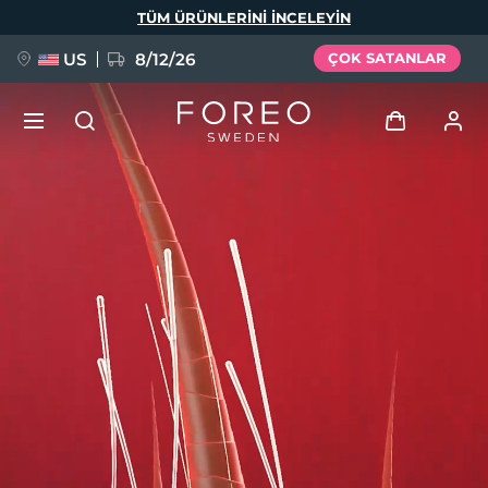
Ana
TÜM ÜRÜNLERINI INCELEYIN
içeriğe
atla
US
8/12/26
ÇOK SATANLAR
YENİ
Giriş
Dil Seçimi
BREAKING NEWS
Kullanici profi̇li̇
English
Deutsch
Español
Cihazlarım
FAQ™ Pure Beauty-Tech Elixir
Français
Italiano
Português
Siparişlerim
Polski
Svenska
Русский
Türkçe
简体中文
繁體中文
Adresim
issa™ Teeth Whitening Set
Aboneliklerim