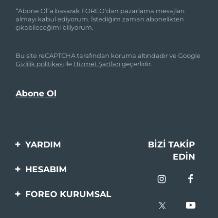
“Abone Ol”a basarak FOREO'dan pazarlama mesajları
almayı kabul ediyorum. İstediğim zaman abonelikten
çıkabileceğimi biliyorum.
Bu site reCAPTCHA tarafından koruma altındadır ve Google
Gizlilik politikası
ile
Hizmet Şartları
geçerlidir.
YARDIM
BIZI TAKIP
EDIN
Bi̇zi̇mle İleti̇şi̇me Geçi̇n
HESABIM
Si̇pari̇şler & Sevki̇yat
Ürün Kaydı
FOREO KURUMSAL
Garanti̇ & İade
Destek
FOREO Hakkinda