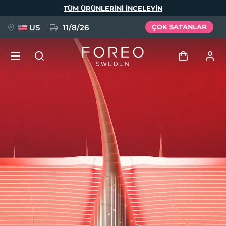
Ana
TÜM ÜRÜNLERINI INCELEYIN
içeriğe
atla
US
11/8/26
ÇOK SATANLAR
YENİ
Giriş
Dil Seçimi
BREAKING NEWS
Kullanici profi̇li̇
English
Deutsch
Español
Cihazlarım
FAQ™ Pure Beauty-Tech Elixir
Français
Italiano
Português
Siparişlerim
Polski
Svenska
Русский
Türkçe
简体中文
繁體中文
Adresim
issa™ Teeth Whitening Set
Aboneliklerim