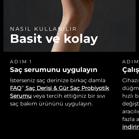
NASIL KULLANILIR
Basit ve kolay
ADIM 1
ADIM
Saç serumunu uygulayın
Çalış
İsterseniz saç derinize birkaç damla
Cihazı
FAQ
Saç Derisi & Gür Saç Probiyotik
düğme
TM
Serumu
veya tercih ettiğiniz bir sıvı
hızlı 
saç bakım ürününü uygulayın.
değişt
aracıl
fazla 
indiri