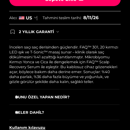
Filipinler
Tahmini teslim tarihi
13/8/26
8/11/26
US
Alıcı:
Tahmini teslim tarihi:
Polonya
Tahmini teslim tarihi
11/8/26
2 YILLIK GARANTİ
Portekiz
Tahmini teslim tarihi
10/8/26
Satın aldığınız Foreo cihazı, Tüketici Kanununa
göre 2 (iki) yıl firmamız garantisi altında
Porto Riko
korunmaktadır. Cihazınızla ilgili herhangi bir
Tahmini teslim tarihi
12/8/26
İncelen saçı saç derisinden güçlendir. FAQ™ 301, 20 kırmızı
şikayet, arıza durumunda Garanti Belgesinde yer
LED ışık ve T-Sonic™ masaj sunar – klinik olarak saç
alan servisimize ve merkez ofis adresimize
dökülmesini %41 azalttığı kanıtlanmıştır. Mikrobiyomu
Katar
Tahmini teslim tarihi
11/8/26
ürününüzü teslim edebilirsiniz. Ürününüzle
Kırmızı Yonca ve Cica ile dengelemek için FAQ™ Scalp
alakalı sorun tespit edildiğinde yeni bir ürünle
Recovery Serum ile eşleştir. Bu kablosuz cihaz gözenekleri
değişimi sağlanmakta ve adresinize
açar, böylece bakım daha derine emer. Sonuçlar: %40
Reunion
Tahmini teslim tarihi
15/8/26
gönderilmektedir.
daha parlak, %36 daha fazla büyüme ve yoğunluk, ve
gözle görülür şekilde daha kalın, sağlıklı teller.
Romanya
Tahmini teslim tarihi
10/8/26
BUNU ÖZEL YAPAN NEDİR?
Rusya
Tahmini teslim tarihi
18/8/26
20 kırmızı LED ışık uyuşuk folikülleri uyarırken mevcut
saçı güçlendirerek dökülmeyi önler.
NELER DAHİL?
Suudi Arabistan
Tahmini teslim tarihi
11/8/26
T-Sonic™ masaj kan akışını artırır, böylece oksijen ve
FAQ™ 301
besinler foliküllere ulaşarak daha kalın teller oluşturur.
Kullanım kılavuzu
Singapur
Tahmini teslim tarihi
12/8/26
FAQ™ Scalp Recovery & Thick Hair Probiotic Serum