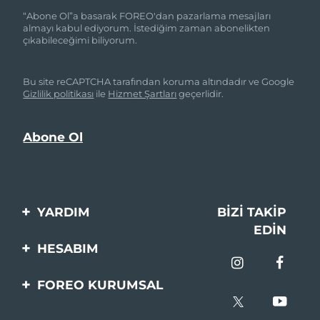
“Abone Ol”a basarak FOREO'dan pazarlama mesajları
almayı kabul ediyorum. İstediğim zaman abonelikten
çıkabileceğimi biliyorum.
Bu site reCAPTCHA tarafından koruma altındadır ve Google
Gizlilik politikası
ile
Hizmet Şartları
geçerlidir.
YARDIM
BIZI TAKIP
EDIN
Bi̇zi̇mle İleti̇şi̇me Geçi̇n
HESABIM
Si̇pari̇şler & Sevki̇yat
Ürün Kaydı
FOREO KURUMSAL
Garanti̇ & İade
Destek
FOREO Hakkinda