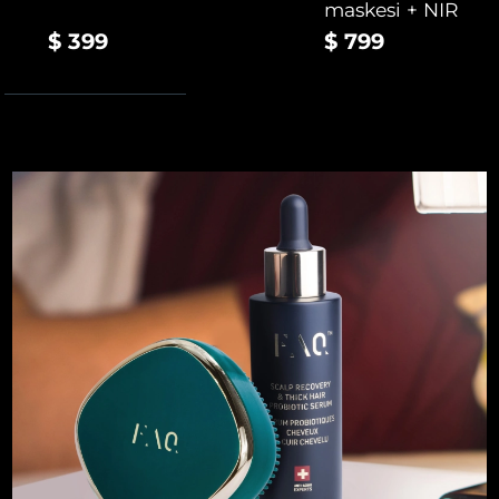
maskesi + NIR
Türkiye
Tahmini teslim tarihi
8/11/26
$ 399
$ 799
Birleşik Arap
Tahmini teslim tarihi
8/11/26
Emirlikleri
Birleşik Krallık
Tahmini teslim tarihi
8/10/26
Amerika Birleşik
Tahmini teslim tarihi
8/11/26
Devletleri
Özbekistan
Tahmini teslim tarihi
8/15/26
Vietnam
Tahmini teslim tarihi
8/16/26