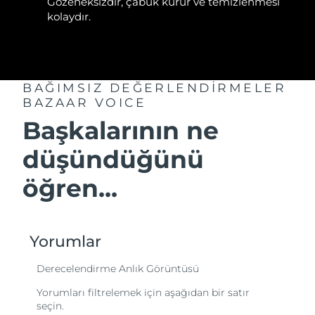
Gözeneksizdir, çabuk kurur ve temizlenmesi
kolaydır.
BAĞIMSIZ DEĞERLENDİRMELER
BAZAAR VOICE
Başkalarının ne
düşündüğünü
öğren...