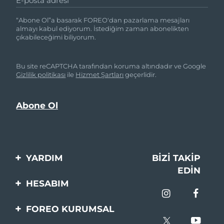
E-posta adresi
“Abone Ol”a basarak FOREO'dan pazarlama mesajları
almayı kabul ediyorum. İstediğim zaman abonelikten
çıkabileceğimi biliyorum.
Bu site reCAPTCHA tarafından koruma altındadır ve Google
Gizlilik politikası
ile
Hizmet Şartları
geçerlidir.
YARDIM
BIZI TAKIP
EDIN
Bi̇zi̇mle İleti̇şi̇me Geçi̇n
HESABIM
Si̇pari̇şler & Sevki̇yat
Ürün Kaydı
FOREO KURUMSAL
Garanti̇ & İade
Destek