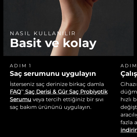
NASIL KULLANILIR
Basit ve kolay
ADIM 1
ADIM
Saç serumunu uygulayın
Çalış
İsterseniz saç derinize birkaç damla
Cihazı
FAQ
Saç Derisi & Gür Saç Probiyotik
düğme
TM
Serumu
veya tercih ettiğiniz bir sıvı
hızlı 
saç bakım ürününü uygulayın.
değişt
aracıl
fazla 
indiri