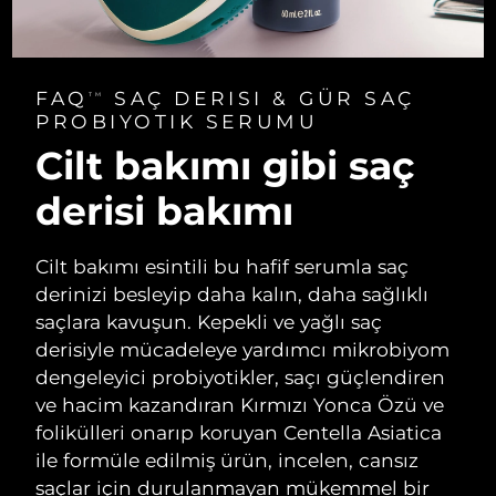
FAQ
SAÇ DERISI & GÜR SAÇ
TM
PROBIYOTIK SERUMU
Cilt bakımı gibi saç
derisi bakımı
Cilt bakımı esintili bu hafif serumla saç
derinizi besleyip daha kalın, daha sağlıklı
saçlara kavuşun. Kepekli ve yağlı saç
derisiyle mücadeleye yardımcı mikrobiyom
dengeleyici probiyotikler, saçı güçlendiren
ve hacim kazandıran Kırmızı Yonca Özü ve
folikülleri onarıp koruyan Centella Asiatica
ile formüle edilmiş ürün, incelen, cansız
saçlar için durulanmayan mükemmel bir