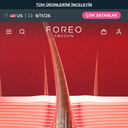
Ana
TÜM ÜRÜNLERINI INCELEYIN
içeriğe
atla
US
8/11/26
ÇOK SATANLAR
YENİ
Giriş
Dil Seçimi
BREAKING NEWS
Kullanici profi̇li̇
English
Deutsch
Español
Cihazlarım
FAQ™ Pure Beauty-Tech Elixir
Français
Italiano
Português
Siparişlerim
Polski
Svenska
Русский
Türkçe
简体中文
繁體中文
Adresim
issa™ Teeth Whitening Set
Aboneliklerim