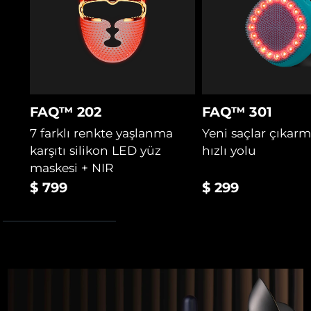
Cica daha iyi besin sağlamak için mikro dolaşımı
iyileştirir ve saç derisini yatıştırır.
FAQ™ 202
FAQ™ 301
7 farklı renkte yaşlanma
Yeni saçlar çıkar
karşıtı silikon LED yüz
hızlı yolu
maskesi + NIR
$ 799
$ 299