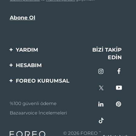
YARDIM
BIZI TAKIP
EDIN
Bi̇zi̇mle İleti̇şi̇me Geçi̇n
HESABIM
Si̇pari̇şler & Sevki̇yat
Ürün Kaydı
FOREO KURUMSAL
Garanti̇ & İade
Destek
FOREO Hakkinda
Sık Sorulan Sorular
%100 güvenli ödeme
Ortaklik Programi
Pil bilgileri
Bazaarvoice İncelemeleri
Ortaklık haberleri
MYSA
© 2026 FOREO Tüm hakları