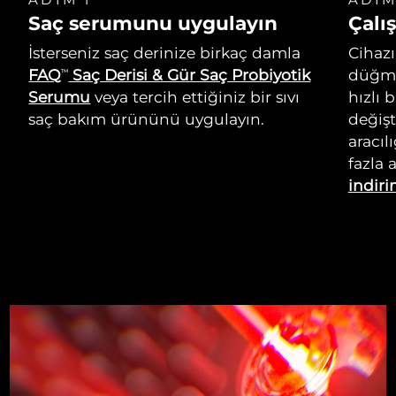
Saç serumunu uygulayın
Çalış
İsterseniz saç derinize birkaç damla
Cihazı
FAQ
Saç Derisi & Gür Saç Probiyotik
düğme
TM
Serumu
veya tercih ettiğiniz bir sıvı
hızlı 
saç bakım ürününü uygulayın.
değişt
aracıl
fazla 
indiri