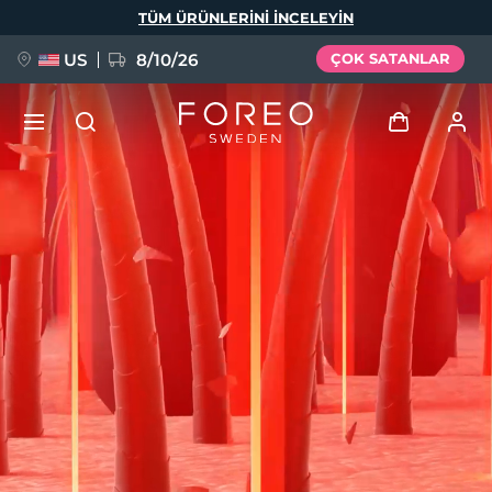
Ana
TÜM ÜRÜNLERINI INCELEYIN
içeriğe
atla
US
8/10/26
ÇOK SATANLAR
YENİ
Giriş
Dil Seçimi
BREAKING NEWS
Kullanici profi̇li̇
English
Deutsch
Español
Cihazlarım
FAQ™ Pure Beauty-Tech Elixir
Français
Italiano
Português
Siparişlerim
Polski
Svenska
Русский
Türkçe
简体中文
繁體中文
Adresim
issa™ Teeth Whitening Set
Aboneliklerim