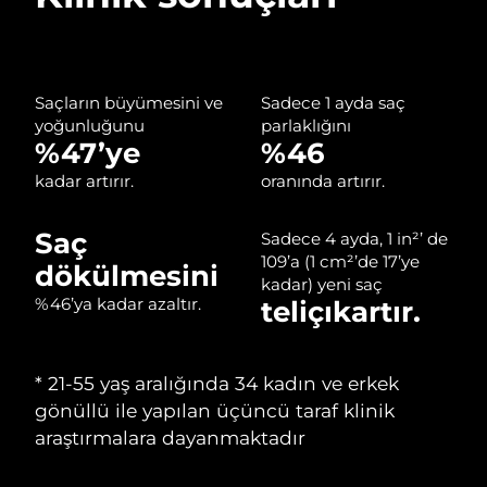
Çin Makao ÖİB
Tahmini teslim tarihi
8/11/26
Malezya
Tahmini teslim tarihi
8/12/26
Saçların büyümesini ve
Sadece 1 ayda saç
yoğunluğunu
parlaklığını
%47’ye
%46
Malta
Tahmini teslim tarihi
8/9/26
kadar artırır.
oranında artırır.
Meksika
Tahmini teslim tarihi
8/13/26
Saç
Sadece 4 ayda, 1 in²’ de
Monako
Tahmini teslim tarihi
8/10/26
109’a (1 cm²’de 17’ye
dökülmesini
kadar) yeni saç
%46’ya kadar azaltır.
Hollanda
teliçıkartır.
Tahmini teslim tarihi
8/9/26
Yeni Zelanda
Tahmini teslim tarihi
8/9/26
‌* 21-55 yaş aralığında 34 kadın ve erkek
Norveç
Tahmini teslim tarihi
8/9/26
gönüllü ile yapılan üçüncü taraf klinik
araştırmalara dayanmaktadır
Umman
Tahmini teslim tarihi
8/12/26