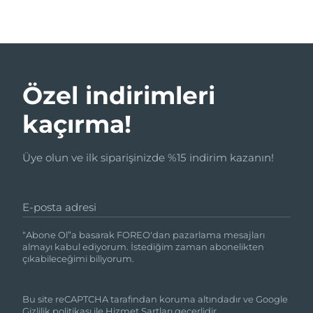
Özel indirimleri
kaçırma!
Üye olun ve ilk siparişinizde %15 indirim kazanın!
E-posta adresi
“Abone Ol”a basarak FOREO'dan pazarlama mesajları
almayı kabul ediyorum. İstediğim zaman abonelikten
çıkabileceğimi biliyorum.
Bu site reCAPTCHA tarafından koruma altındadır ve Google
Gizlilik politikası
ile
Hizmet Şartları
geçerlidir.