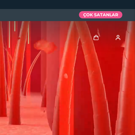
ÇOK SATANLAR
Giriş
Kullanici profi̇li̇
Cihazlarım
Siparişlerim
Adresim
Aboneliklerim