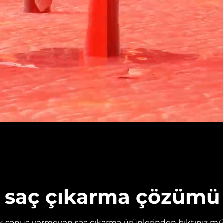
li saç çıkarma çözümü
sonuç vermeyen saç çıkarma ürünlerinden bıktınız mı? 