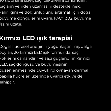
20 tıbbi sınıf lazer, saç foliküllerini canlandırır,
saçların yeniden uzamasını desteklemek,
kalınlığını ve dolgunluğunu artırmak için doğal
büyüme döngülerini uyarır. FAQ
302, büyüme
TM
fazını uzatır.
Kırmızı LED ışık terapisi
Doğal hücresel enerjinin yoğunlaştırılmış dalga
boyları, 20 kırmızı LED ışık formunda, saç
köklerini canlandırır ve saçı güçlendirir. Kırmızı
LED, saç döngüsü ve büyümesinin
düzenlenmesinde büyük rol oynayan dermal
papilla hücreleri üzerinde uyarıcı etkiye de
sahiptir.