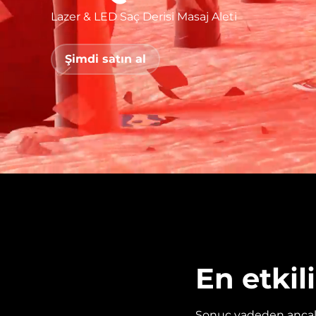
Lazer & LED Saç Derisi Masaj Aleti
issa™ Teeth Whitening Set
Şimdi satın al
FAQ™ Dual LED Panel
POPÜLER
Özel teklifler
Çok satanlar
En etki
Sonuç vadeden ancak 