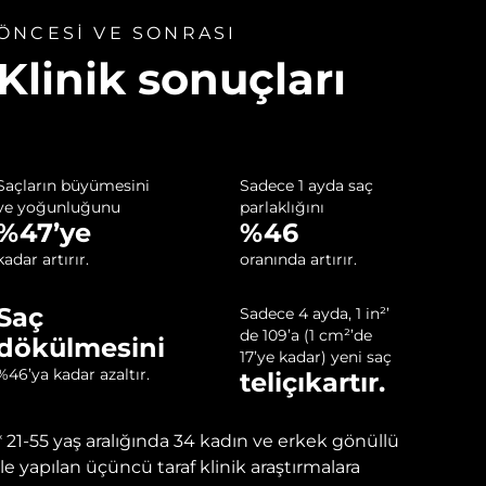
ÖNCESİ VE SONRASI
Klinik sonuçları
Saçların büyümesini
Sadece 1 ayda saç
ve yoğunluğunu
parlaklığını
%47’ye
%46
kadar artırır.
oranında artırır.
Saç
Sadece 4 ayda, 1 in²’
de 109’a (1 cm²’de
dökülmesini
17’ye kadar) yeni saç
%46’ya kadar azaltır.
teliçıkartır.
‌* 21-55 yaş aralığında 34 kadın ve erkek gönüllü
ile yapılan üçüncü taraf klinik araştırmalara