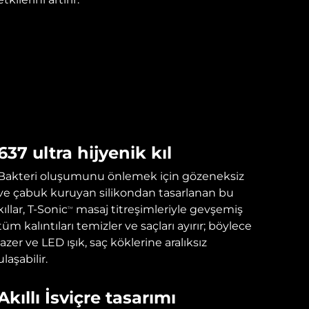
637 ultra hijyenik kıl
Bakteri oluşumunu önlemek için gözeneksiz
ve çabuk kuruyan silikondan tasarlanan bu
kıllar, T-Sonic
masaj titreşimleriyle gevşemiş
TM
tüm kalıntıları temizler ve saçları ayırır; böylece
lazer ve LED ışık, saç köklerine aralıksız
ulaşabilir.
Akıllı İsviçre tasarımı