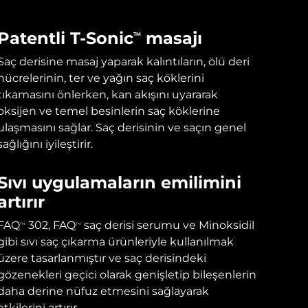
Patentli T-Sonic
masajı
TM
Saç derisine masaj yaparak kalıntıların, ölü deri
hücrelerinin, ter ve yağın saç köklerini
tıkamasını önlerken, kan akışını uyararak
oksijen ve temel besinlerin saç köklerine
ulaşmasını sağlar. Saç derisinin ve saçın genel
sağlığını iyileştirir.
Sıvı uygulamaların emilimini
artırır
FAQ
302, FAQ
saç derisi serumu ve Minoksidil
TM
TM
gibi sıvı saç çıkarma ürünleriyle kullanılmak
üzere tasarlanmıştır ve saç derisindeki
gözenekleri geçici olarak genişletip bileşenlerin
daha derine nüfuz etmesini sağlayarak
etkilerini artırır.