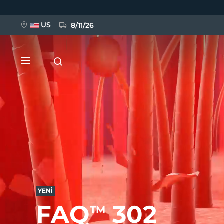
Ana
içeriğe
atla
US
8/11/26
YENİ
BREAKING NEWS
YENİ
FAQ™ Pure Beauty-Tech Elixir
FAQ
302
TM