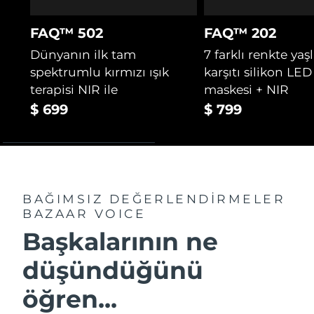
FAQ™ 502
FAQ™ 202
Dünyanın ilk tam
7 farklı renkte ya
spektrumlu kırmızı ışık
karşıtı silikon LED
terapisi NIR ile
maskesi + NIR
$ 699
$ 799
BAĞIMSIZ DEĞERLENDİRMELER
BAZAAR VOICE
Başkalarının ne
düşündüğünü
öğren...