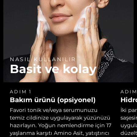
Türkiye
Tahmini teslim tarihi
8/13/26
Birleşik Arap
Tahmini teslim tarihi
8/13/26
Emirlikleri
Birleşik Krallık
Tahmini teslim tarihi
8/12/26
Amerika Birleşik
Tahmini teslim tarihi
8/13/26
NASIL KULLANILIR
Devletleri
Basit ve kolay
Özbekistan
Tahmini teslim tarihi
8/17/26
Vietnam
Tahmini teslim tarihi
8/18/26
ADIM 1
ADIM
Bakım ürünü (opsiyonel)
Hidr
Favori tonik ve/veya serumunuzu
İki pa
temiz cildinize uygulayarak yüzünüzü
saşesi
hazırlayın. Yoğun nemlendirme için 17
uygul
yaşlanma karşıtı Amino Asit, yatıştırıcı
düzelt