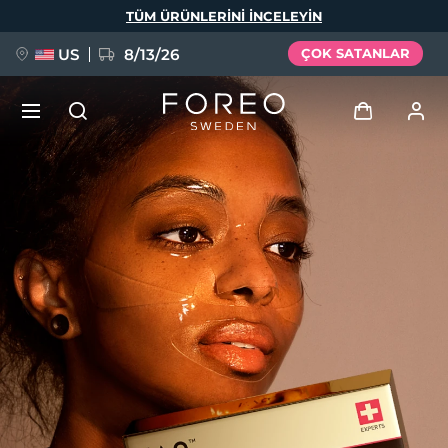
Ana
TÜM ÜRÜNLERINI INCELEYIN
içeriğe
atla
US
8/13/26
ÇOK SATANLAR
YENİ
Giriş
Dil Seçimi
BREAKING NEWS
Kullanici profi̇li̇
English
Deutsch
Español
Cihazlarım
FAQ™ Pure Beauty-Tech Elixir
Français
Italiano
Português
Siparişlerim
Polski
Svenska
Русский
Türkçe
简体中文
繁體中文
Adresim
issa™ Teeth Whitening Set
Aboneliklerim