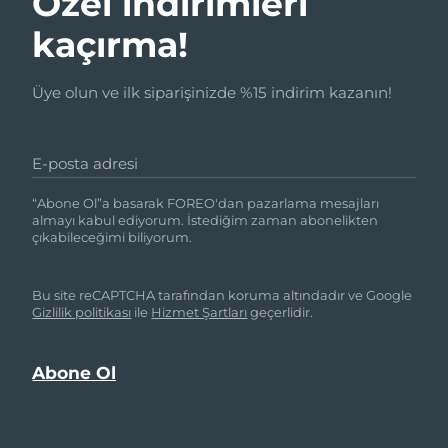
Özel indirimleri
kaçırma!
Üye olun ve ilk siparişinizde %15 indirim kazanın!
E-posta adresi
“Abone Ol”a basarak FOREO'dan pazarlama mesajları
almayı kabul ediyorum. İstediğim zaman abonelikten
çıkabileceğimi biliyorum.
Bu site reCAPTCHA tarafından koruma altındadır ve Google
Gizlilik politikası
ile
Hizmet Şartları
geçerlidir.