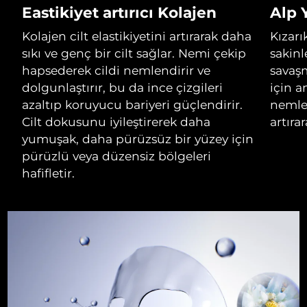
Eastikiyet artırıcı Kolajen
Alp 
Çin Makao ÖİB
Tahmini teslim tarihi
8/14/26
Kolajen cilt elastikiyetini artırarak daha
Kızarık
sıkı ve genç bir cilt sağlar. Nemi çekip
sakinl
Malezya
Tahmini teslim tarihi
8/15/26
hapsederek cildi nemlendirir ve
savaş
dolgunlaştırır, bu da ince çizgileri
için a
Malta
Tahmini teslim tarihi
8/12/26
azaltıp koruyucu bariyeri güçlendirir.
nemle
Cilt dokusunu iyileştirerek daha
artıra
Meksika
Tahmini teslim tarihi
8/16/26
yumuşak, daha pürüzsüz bir yüzey için
pürüzlü veya düzensiz bölgeleri
Monako
Tahmini teslim tarihi
8/13/26
hafifletir.
Hollanda
Tahmini teslim tarihi
8/12/26
Yeni Zelanda
Tahmini teslim tarihi
8/12/26
Norveç
Tahmini teslim tarihi
8/12/26
Umman
Tahmini teslim tarihi
8/15/26