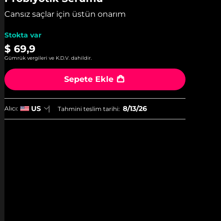
ortalama
puan
Cansız saçlar için üstün onarım
değeri.
Read
2
Stokta var
Reviews.
$ 69,9
Aynı
sayfa
Gümrük vergileri ve K.D.V. dahildir.
bağlantısı.
Sepete Ekle
8/13/26
US
Alıcı:
Tahmini teslim tarihi: