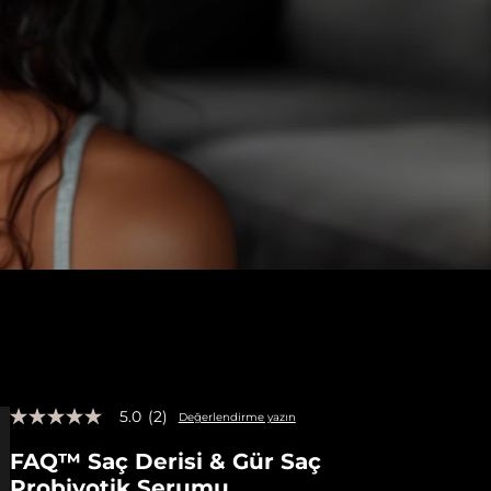
5.0
(2)
Değerlendirme yazın
5
üzerinden
FAQ™ Saç Derisi & Gür Saç
5.0
yıldız,
Probiyotik Serumu