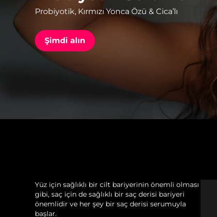
Probiyotik, Kırmızı Yonca Özü & Cica’lı
issa™ Teeth Whitening Set
Şimdi alın
FAQ™ Dual LED Panel
POPÜLER
Özel teklifler
Çok satanlar
Yüz için sağlıklı bir cilt bariyerinin önemli olması
gibi, saç için de sağlıklı bir saç derisi bariyeri
önemlidir ve her şey bir saç derisi serumuyla
başlar.