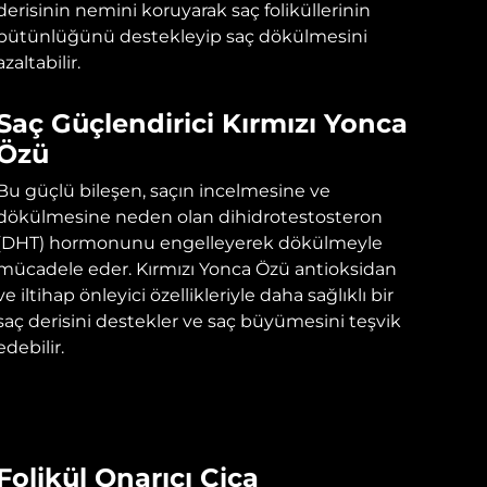
derisinin nemini koruyarak saç foliküllerinin
bütünlüğünü destekleyip saç dökülmesini
azaltabilir.
Saç Güçlendirici Kırmızı Yonca
Özü
Bu güçlü bileşen, saçın incelmesine ve
dökülmesine neden olan dihidrotestosteron
(DHT) hormonunu engelleyerek dökülmeyle
mücadele eder. Kırmızı Yonca Özü antioksidan
ve iltihap önleyici özellikleriyle daha sağlıklı bir
saç derisini destekler ve saç büyümesini teşvik
edebilir.
Folikül Onarıcı Cica