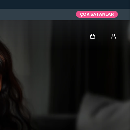
ÇOK SATANLAR
Giriş
Kullanici profi̇li̇
Cihazlarım
Siparişlerim
Adresim
Aboneliklerim