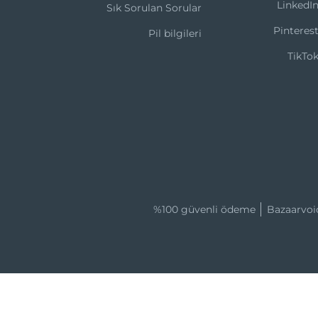
LinkedI
Sık Sorulan Sorular
Pinteres
Pil bilgileri
TikTo
%100 güvenli ödeme
Bazaarvoi