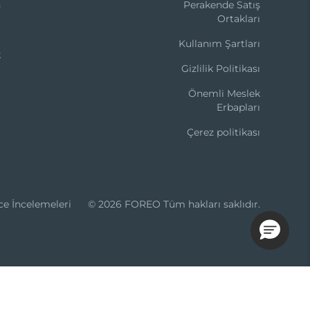
n
Perakende Satış
Ortakları
t
Kullanım Şartları
k
Gizlilik Politikası
Önemli Meslek
Erbapları
Çerez politikası
ce İncelemeleri
© 2026 FOREO Tüm hakları saklıdır.