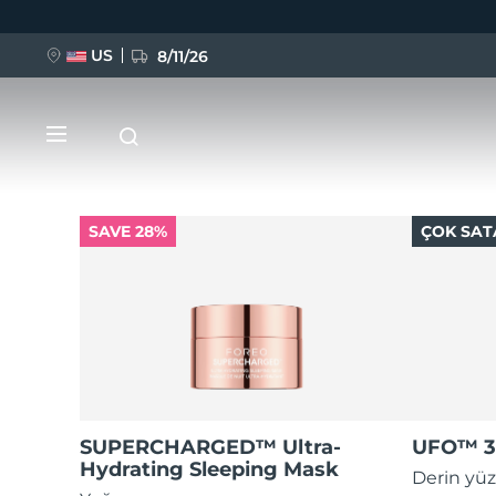
US
8/11/26
Ana
içeriğe
atla
SAVE 28%
ÇOK SAT
YENİ
BREAKING NEWS
FAQ™ Pure Beauty-Tech Elixir
SUPERCHARGED™ Ultra-
UFO™ 3
Hydrating Sleeping Mask
Derin yüz