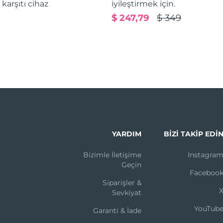
karşıtı cihaz
iyileştirmek için.
$ 247,79
$ 349
YARDIM
BIZI TAKIP EDI
Bi̇zi̇mle İleti̇şi̇me
Instagra
Geçi̇n
Faceboo
Si̇pari̇şler &
Sevki̇yat
YouTub
Garanti̇ & İade