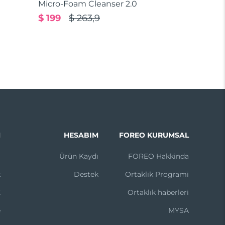
Micro-Foam Cleanser 2.0
$ 199
$ 263,9
N
HESABIM
FOREO KURUMSAL
m
Ürün Kaydı
FOREO Hakkinda
k
Destek
Ortaklik Programi
X
Ortaklık haberleri
e
MYSA