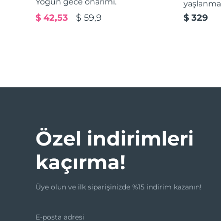
Yoğun gece onarımı.
yaşlanma 
$ 42,53
$ 59,9
$ 329
issa™ Teeth Whitening Set
FAQ™ Dual LED Panel
POPÜLER
Özel indirimleri
kaçırma!
Özel teklifler
Çok satanlar
Üye olun ve ilk siparişinizde %15 indirim kazanın!
E-posta adresi