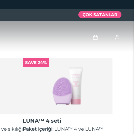
ÇOK SATANLAR
Giriş
SAVE 24%
Kullanici profi̇li̇
Cihazlarım
Siparişlerim
Adresim
LUNA™ 4 seti
Aboneliklerim
 ve sıkılığı
Paket içeriği:
LUNA™ 4 ve LUNA™