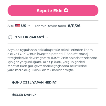
Türkiye
Tahmini teslim tarihi
8/11/26
Sepete Ekle
Birleşik Arap
Tahmini teslim tarihi
8/11/26
Emirlikleri
8/11/26
US
Alıcı:
Tahmini teslim tarihi:
Birleşik Krallık
Tahmini teslim tarihi
8/10/26
2 YILLIK GARANTİ
Satın aldığınız Foreo cihazı, Tüketici Kanununa
Amerika Birleşik
Tahmini teslim tarihi
8/11/26
göre 2 (iki) yıl firmamız garantisi altında
Devletleri
korunmaktadır. Cihazınızla ilgili herhangi bir
Asya'da uygulanan eski akupresür tekniklerinden ilham
şikayet, arıza durumunda Garanti Belgesinde yer
aldı ve FOREO'nun İsveç'ten patentli T-Sonic™ masaj
alan servisimize ve merkez ofis adresimize
titreşimleriyle devrim yarattı. IRIS™ 2'nin anında tazelenme
Özbekistan
Tahmini teslim tarihi
8/15/26
ürününüzü teslim edebilirsiniz. Ürününüzle
için göz yorgunluğunu azaltıp kuru, yorgun gözleri
alakalı sorun tespit edildiğinde yeni bir ürünle
rahatlatırken göz çevresindeki yaşlanma belirtilerine
Vietnam
değişimi sağlanmakta ve adresinize
Tahmini teslim tarihi
8/16/26
yardımcı olduğu klinik olarak kanıtlanmıştır.
gönderilmektedir.
BUNU ÖZEL YAPAN NEDİR?
Güvenli ve etkili bir göz bakımı tedavisi olarak
oftalmolog onaylıdır.
NELER DAHİL?
Göz altı torbalarını azaltmada 3,5 kat daha etkili*
IRIS
2
™