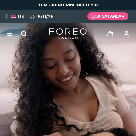
Ana
TÜM ÜRÜNLERINI INCELEYIN
içeriğe
atla
US
8/11/26
ÇOK SATANLAR
YENİ
Giriş
Dil Seçimi
BREAKING NEWS
Kullanici profi̇li̇
English
Deutsch
Español
Cihazlarım
FAQ™ Pure Beauty-Tech Elixir
Français
Italiano
Português
Siparişlerim
Polski
Svenska
Русский
Türkçe
简体中文
繁體中文
Adresim
issa™ Teeth Whitening Set
Aboneliklerim