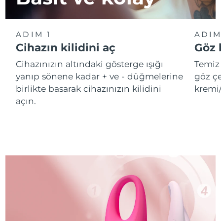
ADIM 1
ADIM
Cihazın kilidini aç
Göz 
Cihazınızın altındaki gösterge ışığı
Temiz 
yanıp sönene kadar + ve - düğmelerine
göz çe
birlikte basarak cihazınızın kilidini
kremi
açın.