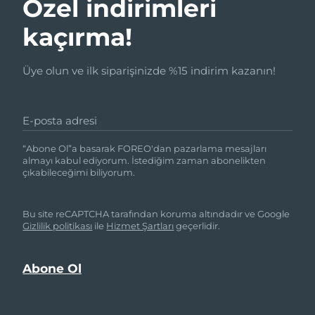
Özel indirimleri
kaçırma!
Üye olun ve ilk siparişinizde %15 indirim kazanın!
E-posta adresi
“Abone Ol”a basarak FOREO'dan pazarlama mesajları
almayı kabul ediyorum. İstediğim zaman abonelikten
çıkabileceğimi biliyorum.
Bu site reCAPTCHA tarafından koruma altındadır ve Google
Gizlilik politikası
ile
Hizmet Şartları
geçerlidir.