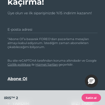
kaçırma!
Üye olun ve ilk siparişinizde %15 indirim kazanın!
E-posta adresi
“Abone Ol”a basarak FOREO'dan pazarlama mesajları
almayı kabul ediyorum. İstediğim zaman abonelikten
çıkabileceğimi biliyorum.
Bu site reCAPTCHA tarafından koruma altındadır ve Google
Gizlilik politikası
ile
Hizmet Şartları
geçerlidir.
IRIS™ 2
Satin al
YARDIM
BIZI TAKIP