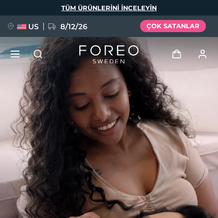
Ana
TÜM ÜRÜNLERINI INCELEYIN
içeriğe
atla
US
8/12/26
ÇOK SATANLAR
YENİ
Giriş
Dil Seçimi
BREAKING NEWS
Kullanici profi̇li̇
English
Deutsch
Español
Cihazlarım
FAQ™ Pure Beauty-Tech Elixir
Français
Italiano
Português
Siparişlerim
Polski
Svenska
Русский
Türkçe
简体中文
繁體中文
Adresim
issa™ Teeth Whitening Set
Aboneliklerim