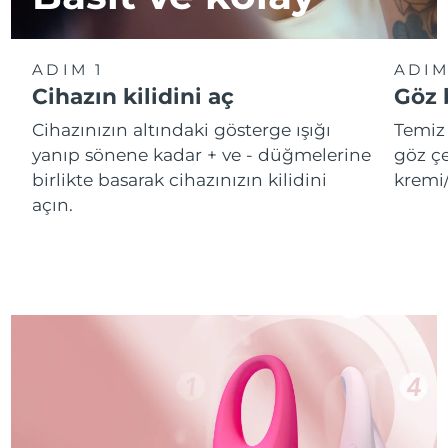
ADIM 1
ADIM
Cihazın kilidini aç
Göz 
Cihazınızın altındaki gösterge ışığı
Temiz 
yanıp sönene kadar + ve - düğmelerine
göz çe
birlikte basarak cihazınızın kilidini
kremi
açın.