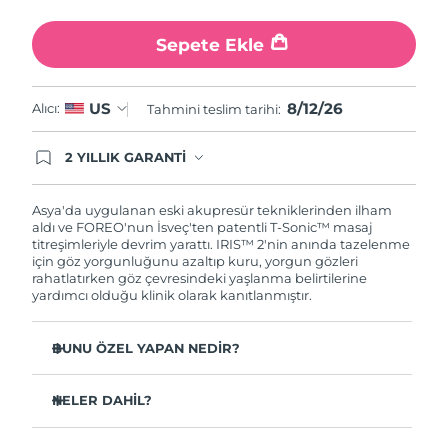
Türkiye
Tahmini teslim tarihi
8/12/26
Sepete Ekle
Birleşik Arap
Tahmini teslim tarihi
8/12/26
Emirlikleri
8/12/26
US
Alıcı:
Tahmini teslim tarihi:
Birleşik Krallık
Tahmini teslim tarihi
8/11/26
2 YILLIK GARANTİ
Satın aldığınız Foreo cihazı, Tüketici Kanununa
Amerika Birleşik
Tahmini teslim tarihi
8/12/26
göre 2 (iki) yıl firmamız garantisi altında
Devletleri
korunmaktadır. Cihazınızla ilgili herhangi bir
Asya'da uygulanan eski akupresür tekniklerinden ilham
şikayet, arıza durumunda Garanti Belgesinde yer
aldı ve FOREO'nun İsveç'ten patentli T-Sonic™ masaj
alan servisimize ve merkez ofis adresimize
titreşimleriyle devrim yarattı. IRIS™ 2'nin anında tazelenme
Özbekistan
Tahmini teslim tarihi
8/16/26
ürününüzü teslim edebilirsiniz. Ürününüzle
için göz yorgunluğunu azaltıp kuru, yorgun gözleri
alakalı sorun tespit edildiğinde yeni bir ürünle
rahatlatırken göz çevresindeki yaşlanma belirtilerine
Vietnam
değişimi sağlanmakta ve adresinize
Tahmini teslim tarihi
8/17/26
yardımcı olduğu klinik olarak kanıtlanmıştır.
gönderilmektedir.
BUNU ÖZEL YAPAN NEDİR?
Güvenli ve etkili bir göz bakımı tedavisi olarak
oftalmolog onaylıdır.
NELER DAHİL?
Göz altı torbalarını azaltmada 3,5 kat daha etkili*
IRIS
2
™