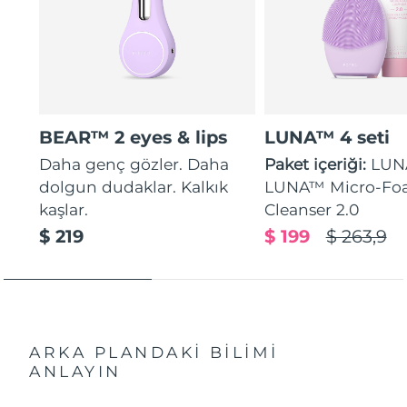
BEAR™ 2 eyes & lips
LUNA™ 4 seti
Daha genç gözler. Daha
Paket içeriği:
LUN
dolgun dudaklar. Kalkık
LUNA™ Micro-Fo
kaşlar.
Cleanser 2.0
$ 219
$ 199
$ 263,9
ARKA PLANDAKİ BİLİMİ
ANLAYIN