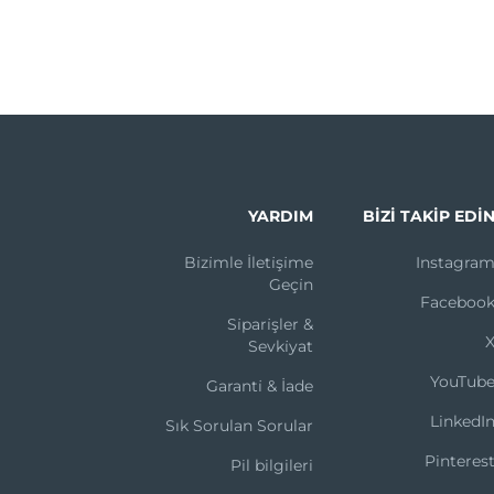
YARDIM
BIZI TAKIP EDI
Bi̇zi̇mle İleti̇şi̇me
Instagra
Geçi̇n
Faceboo
Si̇pari̇şler &
Sevki̇yat
YouTub
Garanti̇ & İade
LinkedI
Sık Sorulan Sorular
Pinteres
Pil bilgileri