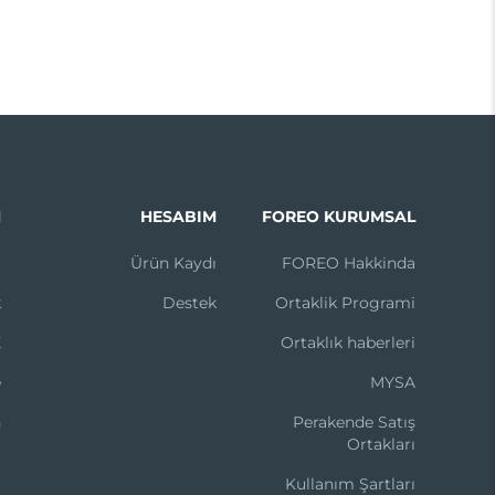
N
HESABIM
FOREO KURUMSAL
m
Ürün Kaydı
FOREO Hakkinda
k
Destek
Ortaklik Programi
X
Ortaklık haberleri
e
MYSA
n
Perakende Satış
Ortakları
t
Kullanım Şartları