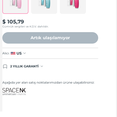
$ 105,79
Gümrük vergileri ve K.D.V. dahildir.
Artık ulaşılamıyor
US
Alıcı:
2 YILLIK GARANTİ
Satın aldığınız Foreo cihazı, Tüketici Kanununa
göre 2 (iki) yıl firmamız garantisi altında
korunmaktadır. Cihazınızla ilgili herhangi bir
Aşağıda yer alan satış noktalarımızdan ürüne ulaşabilirsiniz:
şikayet, arıza durumunda Garanti Belgesinde yer
alan servisimize ve merkez ofis adresimize
ürününüzü teslim edebilirsiniz. Ürününüzle alakalı
sorun tespit edildiğinde yeni bir ürünle değişimi
sağlanmakta ve adresinize gönderilmektedir.