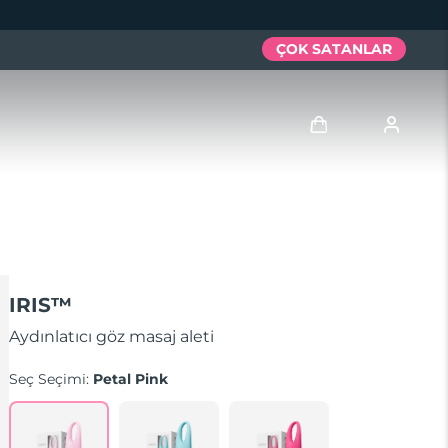
ÇOK SATANLAR
Giriş
Kullanici profi̇li̇
Cihazlarım
IRIS™
Siparişlerim
Aydınlatıcı göz masaj aleti
Seç Seçimi:
Petal Pink
Adresim
Aboneliklerim