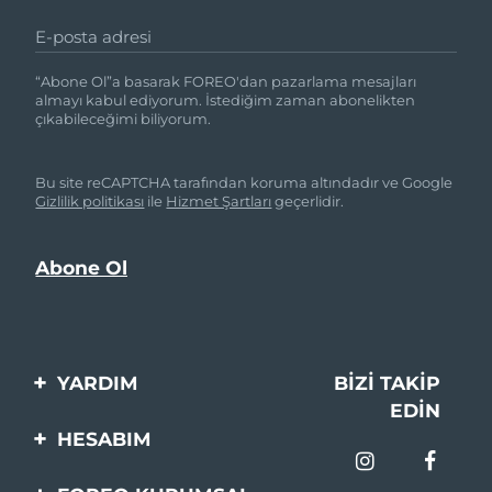
E-posta adresi
“Abone Ol”a basarak FOREO'dan pazarlama mesajları
almayı kabul ediyorum. İstediğim zaman abonelikten
çıkabileceğimi biliyorum.
Bu site reCAPTCHA tarafından koruma altındadır ve Google
Gizlilik politikası
ile
Hizmet Şartları
geçerlidir.
YARDIM
BIZI TAKIP
EDIN
Bi̇zi̇mle İleti̇şi̇me Geçi̇n
HESABIM
Si̇pari̇şler & Sevki̇yat
Ürün Kaydı