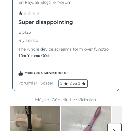
Tahmini teslim tarihi
Tayland
15/08/2026
Tahmini teslim tarihi
Türkiye
12/08/2026
Birleşik Arap
Tahmini teslim tarihi
Emirlikleri
12/08/2026
Tahmini teslim tarihi
Birleşik Krallık
11/08/2026
Amerika Birleşik
Tahmini teslim tarihi
Devletleri
12/08/2026
Tahmini teslim tarihi
Özbekistan
16/08/2026
Tahmini teslim tarihi
Vietnam
17/08/2026