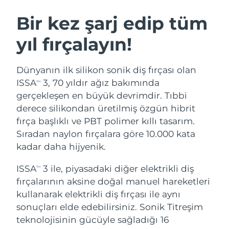
İSVEÇ GÜZELLIK RUTINI
Bir kez şarj edip tüm
yıl fırçalayın!
Tahmini teslim tarihi
Avustralya
14/08/2026
Yüz temizleme
Yüz sıkılaştırma
Dünyanın ilk silikon sonik diş fırçası olan
Tahmini teslim tarihi
Avusturya
LUNA™ 4 seti
BEAR™ 2 seti
11/08/2026
ISSA
3, 70 yıldır ağız bakımında
TM
Anti-aging massage
Microcurrent toning
gerçekleşen en büyük devrimdir. Tıbbi
Tahmini teslim tarihi
Bahreyn
derece silikondan üretilmiş özgün hibrit
12/08/2026
fırça başlıklı ve PBT polimer kıllı tasarım.
Nemlendirme
Ağız bakımı
LUNA™ 4 Plus
BEAR™ 2 go
Sıradan naylon fırçalara göre 10.000 kata
Tahmini teslim tarihi
Belçika
UFO™ 3 seti
issa™ 4
11/08/2026
Massage, LED heating
Microcurrent toning on-the-go
kadar daha hijyenik.
FAQ™ YAŞLANMA KARŞITI BAKIM
Deep facial hydration
Hybrid silicone sonic toothbrush
Tahmini teslim tarihi
ISSA
3 ile, piyasadaki diğer elektrikli diş
Bermuda
TM
17/08/2026
NEW
fırçalarının aksine doğal manuel hareketleri
LUNA™ 4 Men
BEAR™ 2 eyes & lips
UFO™ 3 LED
issa™ 4 plus
kullanarak elektrikli diş fırçası ile aynı
For men, anti-aging massage
Microcurrent line smoothing device
Tahmini teslim tarihi
Bosna-Hersek
Near-infrared and red light therapy
14/08/2026
sonuçları elde edebilirsiniz. Sonik Titreşim
Smart hybrid silicone sonic toothbrush
device
Yaşlanma karşıtı
LED bakım
teknolojisinin gücüyle sağladığı 16
Tahmini teslim tarihi