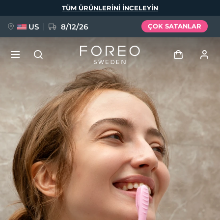
Ana
TÜM ÜRÜNLERINI INCELEYIN
içeriğe
atla
US
8/12/26
ÇOK SATANLAR
YENİ
Giriş
Dil Seçimi
BREAKING NEWS
Kullanici profi̇li̇
English
Deutsch
Español
Cihazlarım
FAQ™ Pure Beauty-Tech Elixir
Français
Italiano
Português
Siparişlerim
Polski
Svenska
Русский
Türkçe
简体中文
繁體中文
Adresim
issa™ Teeth Whitening Set
Aboneliklerim