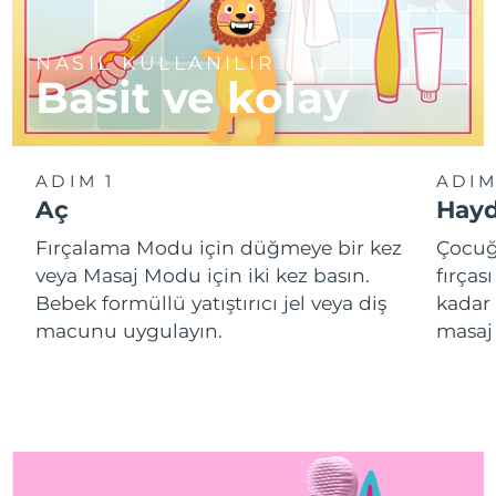
NASIL KULLANILIR
Basit ve kolay
ADIM 1
ADIM
Aç
Hayd
Fırçalama Modu için düğmeye bir kez
Çocuğ
veya Masaj Modu için iki kez basın.
fırças
Bebek formüllü yatıştırıcı jel veya diş
kadar 
macunu uygulayın.
masaj