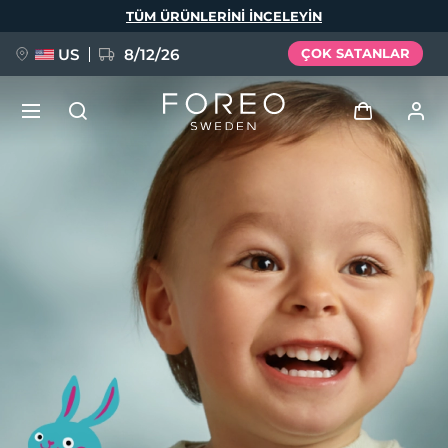
Ana
TÜM ÜRÜNLERINI INCELEYIN
içeriğe
atla
US
8/12/26
ÇOK SATANLAR
YENİ
Giriş
Dil Seçimi
BREAKING NEWS
Kullanici profi̇li̇
English
Deutsch
Español
Cihazlarım
FAQ™ Pure Beauty-Tech Elixir
Français
Italiano
Português
Siparişlerim
Polski
Svenska
Русский
Türkçe
简体中文
繁體中文
Adresim
issa™ Teeth Whitening Set
Aboneliklerim