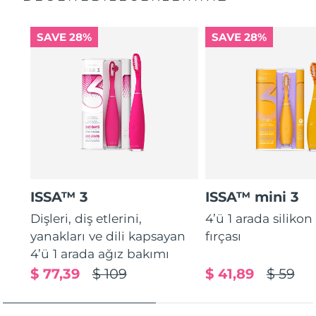
SAVE 28%
SAVE 28%
ISSA™ 3
ISSA™ mini 3
Dişleri, diş etlerini,
4’ü 1 arada silikon
yanakları ve dili kapsayan
fırçası
4’ü 1 arada ağız bakımı
$ 77,39
$ 109
$ 41,89
$ 59