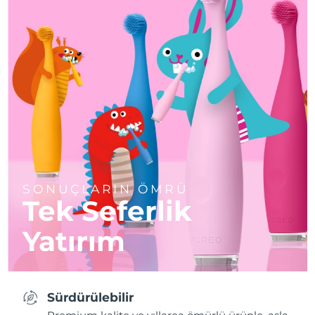
SONUÇLARIN ÖMRÜ
Tek Seferlik
Yatırım
Sürdürülebilir