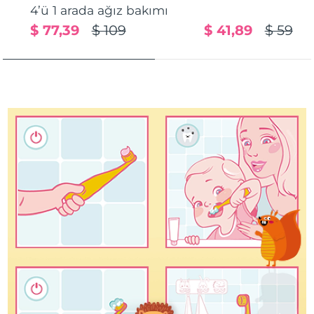
4’ü 1 arada ağız bakımı
Türkiye
Tahmini teslim tarihi
8/12/26
$ 77,39
$ 109
$ 41,89
$ 59
Birleşik Arap
Tahmini teslim tarihi
8/12/26
Emirlikleri
Birleşik Krallık
Tahmini teslim tarihi
8/11/26
Amerika Birleşik
Tahmini teslim tarihi
8/12/26
Devletleri
Özbekistan
Tahmini teslim tarihi
8/16/26
Vietnam
Tahmini teslim tarihi
8/17/26