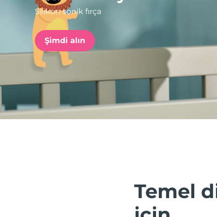
Silikon sonik fırça
issa™ Teeth Whitening Set
Şimdi alın
FAQ™ Dual LED Panel
POPÜLER
Özel teklifler
Çok satanlar
Temel di
için.