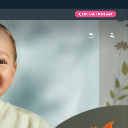
ÇOK SATANLAR
Giriş
Kullanici profi̇li̇
Cihazlarım
Siparişlerim
Adresim
Aboneliklerim