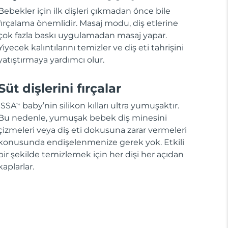
Bebekler için ilk dişleri çıkmadan önce bile
fırçalama önemlidir. Masaj modu, diş etlerine
çok fazla baskı uygulamadan masaj yapar.
Yiyecek kalıntılarını temizler ve diş eti tahrişini
yatıştırmaya yardımcı olur.
Süt dişlerini fırçalar
ISSA
baby’nin silikon kılları ultra yumuşaktır.
TM
Bu nedenle, yumuşak bebek diş minesini
çizmeleri veya diş eti dokusuna zarar vermeleri
konusunda endişelenmenize gerek yok. Etkili
bir şekilde temizlemek için her dişi her açıdan
kaplarlar.