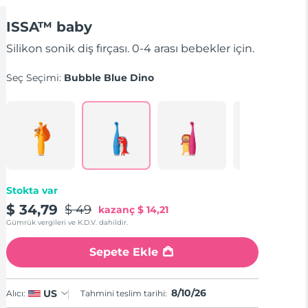
ISSA™ baby
Silikon sonik diş fırçası. 0-4 arası bebekler için.
Seç Seçimi:
Bubble Blue Dino
Stokta var
$ 34,79
$ 49
kazanç
$ 14,21
Gümrük vergileri ve K.D.V. dahildir.
Sepete Ekle
8/10/26
US
Alıcı:
Tahmini teslim tarihi: