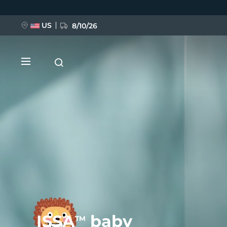
Ana
içeriğe
atla
US
8/10/26
YENİ
BREAKING NEWS
FAQ™ Pure Beauty-Tech Elixir
ISSA
baby
TM