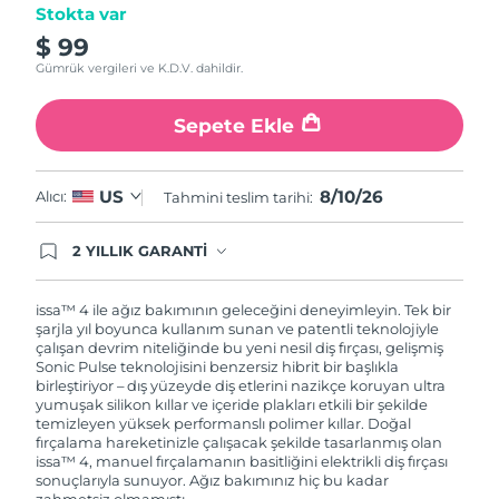
Stokta var
$ 99
Gümrük vergileri ve K.D.V. dahildir.
Sepete Ekle
8/10/26
US
Alıcı:
Tahmini teslim tarihi:
2 YILLIK GARANTİ
Satın aldığınız Foreo cihazı, Tüketici Kanununa
göre 2 (iki) yıl firmamız garantisi altında
korunmaktadır. Cihazınızla ilgili herhangi bir
issa™ 4 ile ağız bakımının geleceğini deneyimleyin. Tek bir
şikayet, arıza durumunda Garanti Belgesinde yer
şarjla yıl boyunca kullanım sunan ve patentli teknolojiyle
alan servisimize ve merkez ofis adresimize
çalışan devrim niteliğinde bu yeni nesil diş fırçası, gelişmiş
ürününüzü teslim edebilirsiniz. Ürününüzle
Sonic Pulse teknolojisini benzersiz hibrit bir başlıkla
alakalı sorun tespit edildiğinde yeni bir ürünle
birleştiriyor – dış yüzeyde diş etlerini nazikçe koruyan ultra
değişimi sağlanmakta ve adresinize
yumuşak silikon kıllar ve içeride plakları etkili bir şekilde
gönderilmektedir.
temizleyen yüksek performanslı polimer kıllar. Doğal
fırçalama hareketinizle çalışacak şekilde tasarlanmış olan
issa™ 4, manuel fırçalamanın basitliğini elektrikli diş fırçası
sonuçlarıyla sunuyor. Ağız bakımınız hiç bu kadar
zahmetsiz olmamıştı.