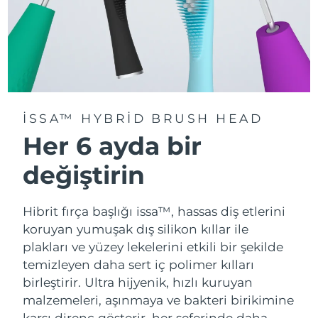
ISSA™ HYBRID BRUSH HEAD
Her 6 ayda bir
değiştirin
Hibrit fırça başlığı issa™, hassas diş etlerini
koruyan yumuşak dış silikon kıllar ile
plakları ve yüzey lekelerini etkili bir şekilde
temizleyen daha sert iç polimer kılları
birleştirir. Ultra hijyenik, hızlı kuruyan
malzemeleri, aşınmaya ve bakteri birikimine
karşı direnç gösterir, her seferinde daha