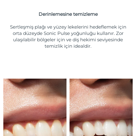
Türkiye
Tahmini teslim tarihi
8/10/26
Derinlemesine temizleme
Birleşik Arap
Tahmini teslim tarihi
8/10/26
Emirlikleri
Sertleşmiş plağı ve yüzey lekelerini hedeflemek için
orta düzeyde Sonic Pulse yoğunluğu kullanır. Zor
ulaşılabilir bölgeler için ve diş hekimi seviyesinde
Birleşik Krallık
Tahmini teslim tarihi
8/9/26
temizlik için idealdir.
Amerika Birleşik
Tahmini teslim tarihi
8/10/26
Devletleri
Özbekistan
Tahmini teslim tarihi
8/14/26
Vietnam
Tahmini teslim tarihi
8/15/26