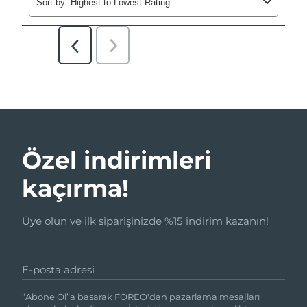
Özel indirimleri
kaçırma!
Üye olun ve ilk siparişinizde %15 indirim kazanın!
E-posta adresi
“Abone Ol”a basarak FOREO'dan pazarlama mesajları