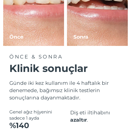
Önce
Sonra
ÖNCE & SONRA
Klinik sonuçlar
Günde iki kez kullanım ile 4 haftalık bir
denemede, bağımsız klinik testlerin
sonuçlarına dayanmaktadır.
Genel ağız hijyenini
Diş eti iltihabını
sadece 1 ayda
azaltır
.
%140