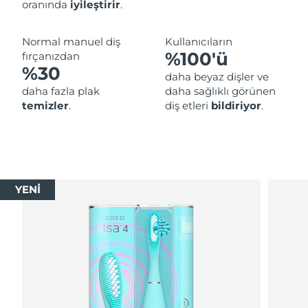
oranında
iyileştirir
.
Normal manuel diş
Kullanıcıların
%100'ü
fırçanızdan
%30
daha beyaz dişler ve
daha fazla plak
daha sağlıklı görünen
temizler
.
diş etleri
bildiriyor
.
YENİ