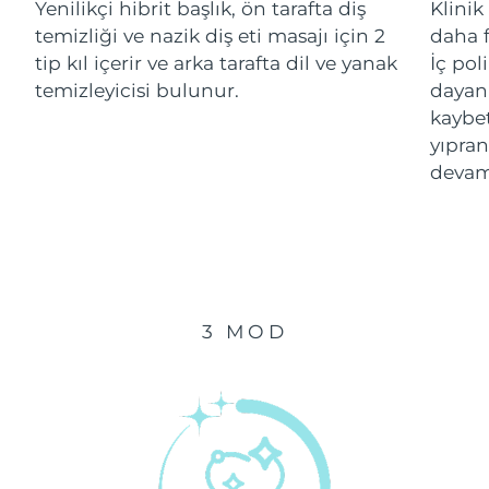
Yenilikçi hibrit başlık, ön tarafta diş
Klinik
temizliği ve nazik diş eti masajı için 2
daha f
Çin Makao ÖİB
Tahmini teslim tarihi
8/11/26
tip kıl içerir ve arka tarafta dil ve yanak
İç pol
temizleyicisi bulunur.
dayanı
Malezya
Tahmini teslim tarihi
8/12/26
kaybe
yıpran
Malta
Tahmini teslim tarihi
8/9/26
devam
Meksika
Tahmini teslim tarihi
8/13/26
Monako
Tahmini teslim tarihi
8/10/26
Hollanda
Tahmini teslim tarihi
8/9/26
3 MOD
Yeni Zelanda
Tahmini teslim tarihi
8/9/26
Norveç
Tahmini teslim tarihi
8/9/26
Umman
Tahmini teslim tarihi
8/12/26