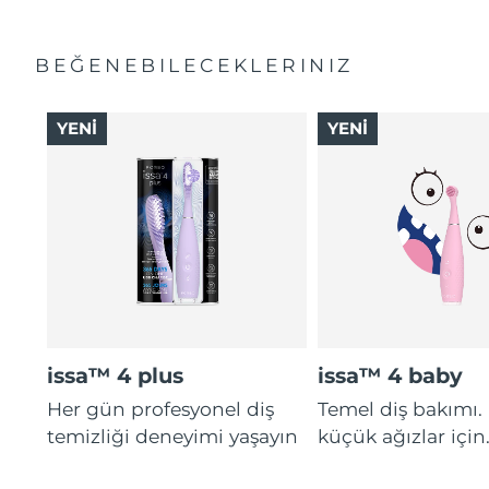
BEĞENEBILECEKLERINIZ
YENİ
YENİ
issa™ 4 plus
issa™ 4 baby
Her gün profesyonel diş
Temel diş bakımı.
temizliği deneyimi yaşayın
küçük ağızlar için