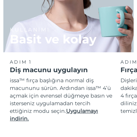
KULLANIMI
Basit ve kolay
ADIM 1
ADIM
Diş macunu uygulayın
Fırç
issa™ fırça başlığına normal diş
Dişler
macununu sürün. Ardından issa™ 4’ü
dakika
açmak için evrensel düğmeye basın ve
4 fırç
isterseniz uygulamadan tercih
dilini
ettiğiniz modu seçin.
Uygulamayı
temizl
indirin.