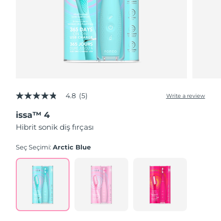
4.8
(5)
Write a review
4.8
out
issa™ 4
of
5
Hibrit sonik diş fırçası
stars,
average
rating
Seç Seçimi:
Arctic Blue
value.
Read
5
Reviews.
Same
page
link.