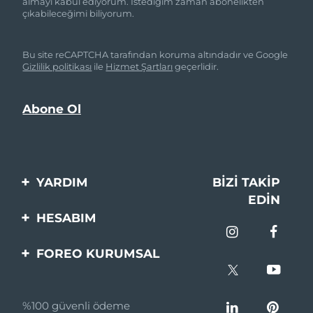
almayı kabul ediyorum. İstediğim zaman abonelikten
çıkabileceğimi biliyorum.
Bu site reCAPTCHA tarafından koruma altındadır ve Google
Gizlilik politikası
ile
Hizmet Şartları
geçerlidir.
YARDIM
BIZI TAKIP
EDIN
Bi̇zi̇mle İleti̇şi̇me Geçi̇n
HESABIM
Si̇pari̇şler & Sevki̇yat
Ürün Kaydı
FOREO KURUMSAL
Garanti̇ & İade
Destek
FOREO Hakkinda
Sık Sorulan Sorular
%100 güvenli ödeme
Ortaklik Programi