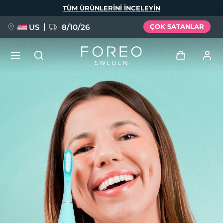
Ana
TÜM ÜRÜNLERINI INCELEYIN
içeriğe
atla
US
8/10/26
ÇOK SATANLAR
YENİ
Giriş
Dil Seçimi
BREAKING NEWS
Kullanici profi̇li̇
English
Deutsch
Español
Cihazlarım
FAQ™ Pure Beauty-Tech Elixir
Français
Italiano
Português
Siparişlerim
Polski
Svenska
Русский
Türkçe
简体中文
繁體中文
Adresim
issa™ Teeth Whitening Set
Aboneliklerim