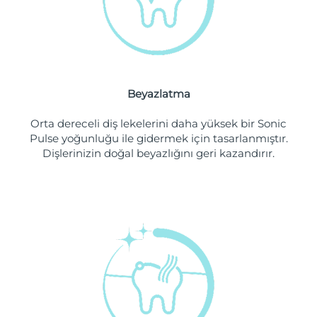
Filipinler
Tahmini teslim tarihi
8/12/26
Polonya
Tahmini teslim tarihi
8/10/26
Portekiz
Tahmini teslim tarihi
8/9/26
Beyazlatma
Porto Riko
Tahmini teslim tarihi
8/11/26
Orta dereceli diş lekelerini daha yüksek bir Sonic
Pulse yoğunluğu ile gidermek için tasarlanmıştır.
Katar
Tahmini teslim tarihi
8/10/26
Dişlerinizin doğal beyazlığını geri kazandırır.
Reunion
Tahmini teslim tarihi
8/14/26
Romanya
Tahmini teslim tarihi
8/9/26
Rusya
Tahmini teslim tarihi
8/17/26
Suudi Arabistan
Tahmini teslim tarihi
8/10/26
Singapur
Tahmini teslim tarihi
8/11/26