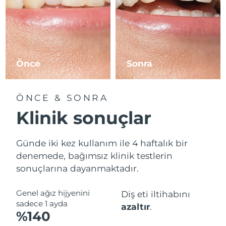
Tahmini teslim tarihi
Slovenya
08/08/2026
Tahmini teslim tarihi
Güney Afrika
16/08/2026
Önce
Sonra
Tahmini teslim tarihi
Güney Kore
10/08/2026
ÖNCE & SONRA
Tahmini teslim tarihi
Klinik sonuçlar
İspanya
08/08/2026
Tahmini teslim tarihi
Günde iki kez kullanım ile 4 haftalık bir
İsveç
08/08/2026
denemede, bağımsız klinik testlerin
sonuçlarına dayanmaktadır.
Tahmini teslim tarihi
İsviçre
08/08/2026
Genel ağız hijyenini
Diş eti iltihabını
Tahmini teslim tarihi
Tayvan
sadece 1 ayda
azaltır
.
13/08/2026
%140