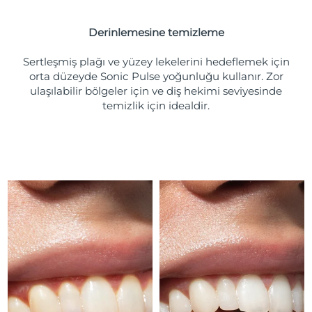
Tahmini teslim tarihi
Porto Riko
10/08/2026
Derinlemesine temizleme
Tahmini teslim tarihi
Katar
09/08/2026
Sertleşmiş plağı ve yüzey lekelerini hedeflemek için
orta düzeyde Sonic Pulse yoğunluğu kullanır. Zor
Tahmini teslim tarihi
ulaşılabilir bölgeler için ve diş hekimi seviyesinde
Reunion
13/08/2026
temizlik için idealdir.
Tahmini teslim tarihi
Romanya
08/08/2026
Tahmini teslim tarihi
Rusya
16/08/2026
Tahmini teslim tarihi
Suudi Arabistan
09/08/2026
Tahmini teslim tarihi
Singapur
10/08/2026
Tahmini teslim tarihi
Slovakya
08/08/2026