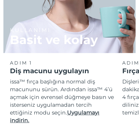
KULLANIMI
Basit ve kolay
ADIM 1
ADIM
Diş macunu uygulayın
Fırç
issa™ fırça başlığına normal diş
Dişler
macununu sürün. Ardından issa™ 4’ü
dakika
açmak için evrensel düğmeye basın ve
4 fırç
isterseniz uygulamadan tercih
dilini
ettiğiniz modu seçin.
Uygulamayı
temizl
indirin.