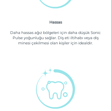
Tahmini teslim tarihi
Hollanda
08/08/2026
Hassas
Tahmini teslim tarihi
Yeni Zelanda
08/08/2026
Daha hassas ağız bölgeleri için daha düşük Sonic
Pulse yoğunluğu sağlar. Diş eti iltihabı veya diş
Tahmini teslim tarihi
Norveç
08/08/2026
minesi çekilmesi olan kişiler için idealdir.
Tahmini teslim tarihi
Umman
11/08/2026
Tahmini teslim tarihi
Filipinler
11/08/2026
Tahmini teslim tarihi
Polonya
09/08/2026
Tahmini teslim tarihi
Portekiz
08/08/2026