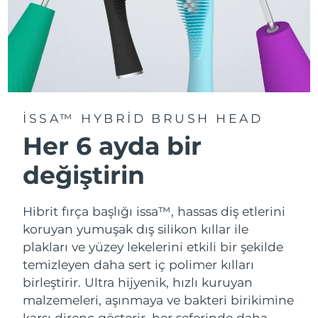
ISSA™ HYBRID BRUSH HEAD
Her 6 ayda bir
değiştirin
Hibrit fırça başlığı issa™, hassas diş etlerini
koruyan yumuşak dış silikon kıllar ile
plakları ve yüzey lekelerini etkili bir şekilde
temizleyen daha sert iç polimer kılları
birleştirir. Ultra hijyenik, hızlı kuruyan
malzemeleri, aşınmaya ve bakteri birikimine
karşı direnç gösterir, her seferinde daha