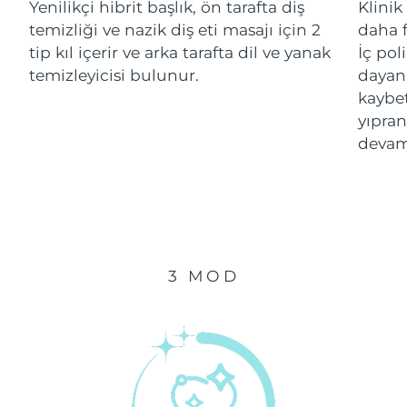
Yenilikçi hibrit başlık, ön tarafta diş
Klinik
Tahmini teslim tarihi
temizliği ve nazik diş eti masajı için 2
daha f
İsrail
12/08/2026
tip kıl içerir ve arka tarafta dil ve yanak
İç pol
temizleyicisi bulunur.
dayanı
Tahmini teslim tarihi
İtalya
kaybe
08/08/2026
yıpran
Tahmini teslim tarihi
Japonya
devam
11/08/2026
Tahmini teslim tarihi
Jersey
13/08/2026
Tahmini teslim tarihi
Kazakistan
10/08/2026
3 MOD
Tahmini teslim tarihi
Kuveyt
08/08/2026
Tahmini teslim tarihi
Letonya
08/08/2026