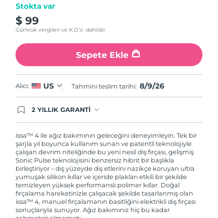
Stokta var
$ 99
Gümrük vergileri ve K.D.V. dahildir.
Sepete Ekle
8/9/26
US
Alıcı:
Tahmini teslim tarihi:
2 YILLIK GARANTİ
Satın aldığınız Foreo cihazı, Tüketici Kanununa
göre 2 (iki) yıl firmamız garantisi altında
korunmaktadır. Cihazınızla ilgili herhangi bir
issa™ 4 ile ağız bakımının geleceğini deneyimleyin. Tek bir
şikayet, arıza durumunda Garanti Belgesinde yer
şarjla yıl boyunca kullanım sunan ve patentli teknolojiyle
alan servisimize ve merkez ofis adresimize
çalışan devrim niteliğinde bu yeni nesil diş fırçası, gelişmiş
ürününüzü teslim edebilirsiniz. Ürününüzle
Sonic Pulse teknolojisini benzersiz hibrit bir başlıkla
alakalı sorun tespit edildiğinde yeni bir ürünle
birleştiriyor – dış yüzeyde diş etlerini nazikçe koruyan ultra
değişimi sağlanmakta ve adresinize
yumuşak silikon kıllar ve içeride plakları etkili bir şekilde
gönderilmektedir.
temizleyen yüksek performanslı polimer kıllar. Doğal
fırçalama hareketinizle çalışacak şekilde tasarlanmış olan
issa™ 4, manuel fırçalamanın basitliğini elektrikli diş fırçası
sonuçlarıyla sunuyor. Ağız bakımınız hiç bu kadar
zahmetsiz olmamıştı.