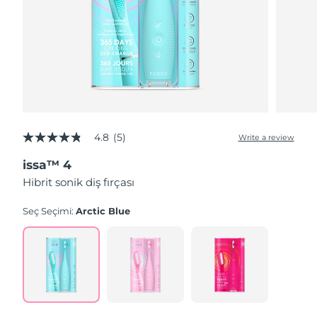
4.8
(5)
Write a review
4.8
out
issa™ 4
of
5
Hibrit sonik diş fırçası
stars,
average
rating
Seç Seçimi:
Arctic Blue
value.
Read
5
Reviews.
Same
page
link.