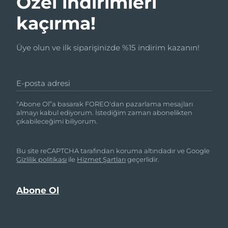
Özel indirimleri
kaçırma!
Üye olun ve ilk siparişinizde %15 indirim kazanın!
E-posta adresi
“Abone Ol”a basarak FOREO'dan pazarlama mesajları
almayı kabul ediyorum. İstediğim zaman abonelikten
çıkabileceğimi biliyorum.
Bu site reCAPTCHA tarafından koruma altındadır ve Google
Gizlilik politikası
ile
Hizmet Şartları
geçerlidir.