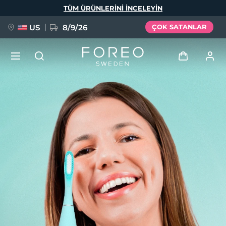
Ana
TÜM ÜRÜNLERINI INCELEYIN
içeriğe
atla
US
8/9/26
ÇOK SATANLAR
YENİ
Giriş
Dil Seçimi
BREAKING NEWS
Kullanici profi̇li̇
English
Deutsch
Español
Cihazlarım
FAQ™ Pure Beauty-Tech Elixir
Français
Italiano
Português
Siparişlerim
Polski
Svenska
Русский
Türkçe
简体中文
繁體中文
Adresim
issa™ Teeth Whitening Set
Aboneliklerim