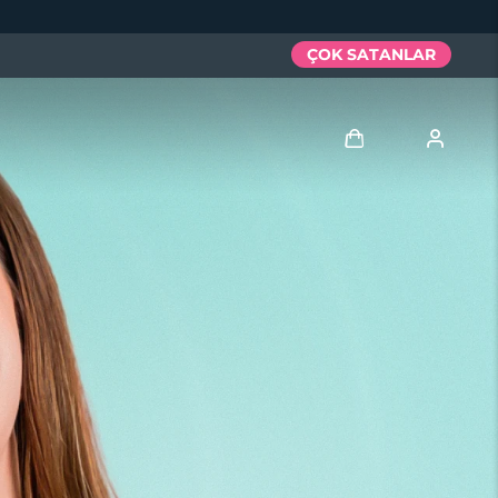
ÇOK SATANLAR
Giriş
Kullanici profi̇li̇
Cihazlarım
Siparişlerim
Adresim
Aboneliklerim