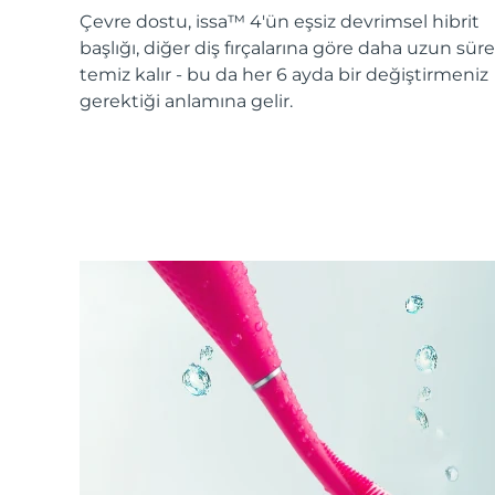
KIWI™ cilt bakımı
All acne treatment devices
All revitalizing eye massagers
Serum
Çevre dostu, issa™ 4'ün eşsiz devrimsel hibrit
issa™ Teeth Whitening Gel
Advanced pore care essentials
For healthy hair
başlığı, diğer diş fırçalarına göre daha uzun süre
18% PAP
temiz kalır - bu da her 6 ayda bir değiştirmeniz
Kozmetik ürünleri
Erkekler
gerektiği anlamına gelir.
Tüm Ürünler
FOREO APP
HAKKINDA