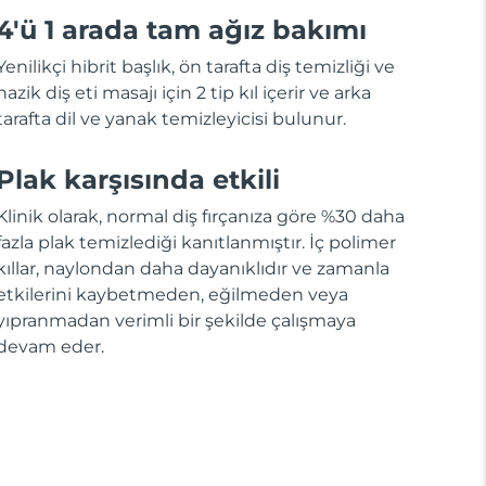
4'ü 1 arada tam ağız bakımı
Yenilikçi hibrit başlık, ön tarafta diş temizliği ve
nazik diş eti masajı için 2 tip kıl içerir ve arka
tarafta dil ve yanak temizleyicisi bulunur.
Plak karşısında etkili
Klinik olarak, normal diş fırçanıza göre %30 daha
fazla plak temizlediği kanıtlanmıştır. İç polimer
kıllar, naylondan daha dayanıklıdır ve zamanla
etkilerini kaybetmeden, eğilmeden veya
yıpranmadan verimli bir şekilde çalışmaya
devam eder.