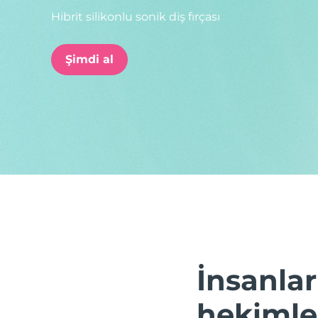
Hibrit silikonlu sonik diş fırçası
issa™ Teeth Whitening Set
Şimdi al
FAQ™ Dual LED Panel
POPÜLER
Özel teklifler
Çok satanlar
İnsanlar
hekimler