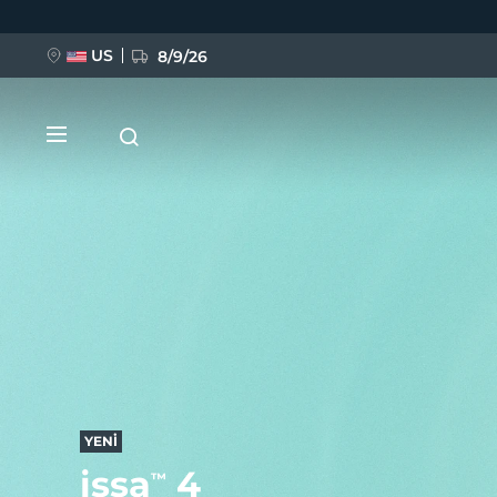
Ana
içeriğe
atla
US
8/9/26
YENİ
BREAKING NEWS
FAQ™ Pure Beauty-Tech Elixir
YENİ
issa
4
™