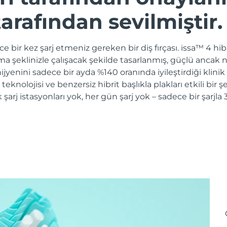
arafından sevilmiştir.
e bir kez şarj etmeniz gereken bir diş fırçası. issa™ 4 hibri
ama şeklinizle çalışacak şekilde tasarlanmış, güçlü ancak n
jyenini sadece bir ayda %140 oranında iyileştirdiği klinik
e teknolojisi ve benzersiz hibrit başlıkla plakları etkili bir
k şarj istasyonları yok, her gün şarj yok – sadece bir şarj