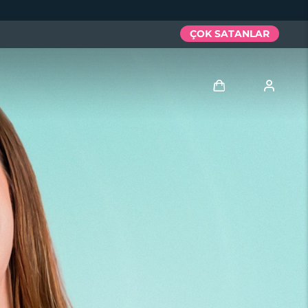
ÇOK SATANLAR
Giriş
Kullanici profi̇li̇
Cihazlarım
Siparişlerim
Adresim
Aboneliklerim