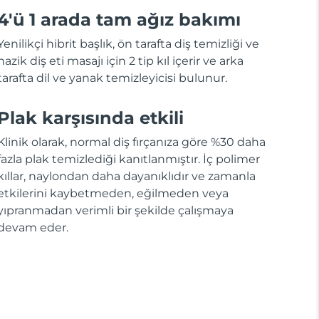
4'ü 1 arada tam ağız bakımı
Yenilikçi hibrit başlık, ön tarafta diş temizliği ve
nazik diş eti masajı için 2 tip kıl içerir ve arka
tarafta dil ve yanak temizleyicisi bulunur.
Plak karşısında etkili
Klinik olarak, normal diş fırçanıza göre %30 daha
fazla plak temizlediği kanıtlanmıştır. İç polimer
kıllar, naylondan daha dayanıklıdır ve zamanla
etkilerini kaybetmeden, eğilmeden veya
yıpranmadan verimli bir şekilde çalışmaya
devam eder.