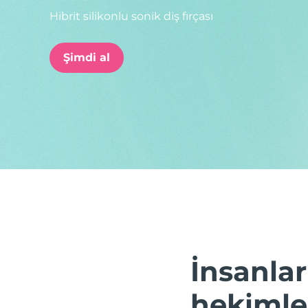
Hibrit silikonlu sonik diş fırçası
issa™ Teeth Whitening Set
Şimdi al
FAQ™ Dual LED Panel
POPÜLER
Özel teklifler
Çok satanlar
İnsanlar
hekimler