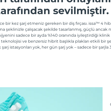
arafından sevilmiştir.
e bir kez şarj etmeniz gereken bir diş fırçası. issa™ 4 hibri
ama şeklinizle çalışacak şekilde tasarlanmış, güçlü ancak n
jyenini sadece bir ayda %140 oranında iyileştirdiği klinik
e teknolojisi ve benzersiz hibrit başlıkla plakları etkili bir
k şarj istasyonları yok, her gün şarj yok – sadece bir şarj