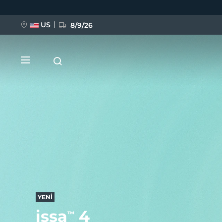
Ana
içeriğe
atla
US
8/9/26
YENİ
BREAKING NEWS
FAQ™ Pure Beauty-Tech Elixir
YENİ
issa
4
™