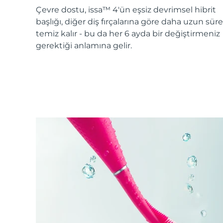
KIWI™ cilt bakımı
All acne treatment devices
All revitalizing eye massagers
Serum
Çevre dostu, issa™ 4'ün eşsiz devrimsel hibrit
issa™ Teeth Whitening Gel
Advanced pore care essentials
For healthy hair
başlığı, diğer diş fırçalarına göre daha uzun süre
18% PAP
temiz kalır - bu da her 6 ayda bir değiştirmeniz
Kozmetik ürünleri
Erkekler
gerektiği anlamına gelir.
Tüm Ürünler
FOREO APP
HAKKINDA