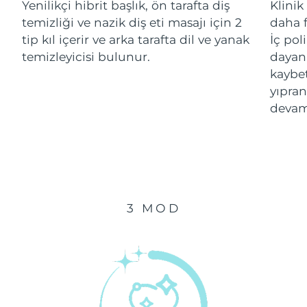
Yenilikçi hibrit başlık, ön tarafta diş
Klinik
temizliği ve nazik diş eti masajı için 2
daha f
Çin Makao ÖİB
Tahmini teslim tarihi
8/13/26
tip kıl içerir ve arka tarafta dil ve yanak
İç pol
temizleyicisi bulunur.
dayanı
Malezya
Tahmini teslim tarihi
8/14/26
kaybe
yıpran
Malta
Tahmini teslim tarihi
8/11/26
devam
Meksika
Tahmini teslim tarihi
8/15/26
Monako
Tahmini teslim tarihi
8/12/26
Hollanda
Tahmini teslim tarihi
8/11/26
3 MOD
Yeni Zelanda
Tahmini teslim tarihi
8/11/26
Norveç
Tahmini teslim tarihi
8/11/26
Umman
Tahmini teslim tarihi
8/14/26