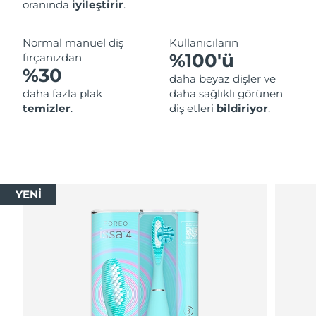
oranında
iyileştirir
.
Normal manuel diş
Kullanıcıların
%100'ü
fırçanızdan
%30
daha beyaz dişler ve
daha fazla plak
daha sağlıklı görünen
temizler
.
diş etleri
bildiriyor
.
YENİ