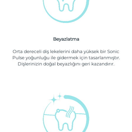
Filipinler
Tahmini teslim tarihi
8/14/26
Polonya
Tahmini teslim tarihi
8/12/26
Portekiz
Tahmini teslim tarihi
8/11/26
Beyazlatma
Porto Riko
Tahmini teslim tarihi
8/13/26
Orta dereceli diş lekelerini daha yüksek bir Sonic
Pulse yoğunluğu ile gidermek için tasarlanmıştır.
Katar
Tahmini teslim tarihi
8/12/26
Dişlerinizin doğal beyazlığını geri kazandırır.
Reunion
Tahmini teslim tarihi
8/16/26
Romanya
Tahmini teslim tarihi
8/11/26
Rusya
Tahmini teslim tarihi
8/19/26
Suudi Arabistan
Tahmini teslim tarihi
8/12/26
Singapur
Tahmini teslim tarihi
8/13/26