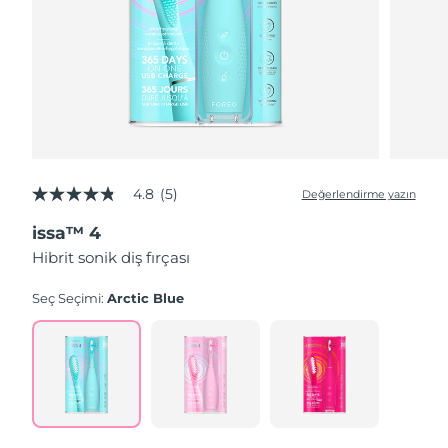
4.8
(5)
Değerlendirme yazın
5
üzerinden
issa™ 4
4.8
yıldız,
Hibrit sonik diş fırçası
ortalama
puan
değeri.
Seç Seçimi:
Arctic Blue
Read
5
Reviews.
Aynı
sayfa
bağlantısı.