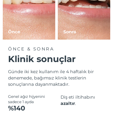
Önce
Sonra
ÖNCE & SONRA
Klinik sonuçlar
Günde iki kez kullanım ile 4 haftalık bir
denemede, bağımsız klinik testlerin
sonuçlarına dayanmaktadır.
Genel ağız hijyenini
Diş eti iltihabını
sadece 1 ayda
azaltır
.
%140