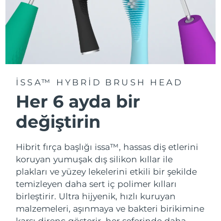
ISSA™ HYBRID BRUSH HEAD
Her 6 ayda bir
değiştirin
Hibrit fırça başlığı issa™, hassas diş etlerini
koruyan yumuşak dış silikon kıllar ile
plakları ve yüzey lekelerini etkili bir şekilde
temizleyen daha sert iç polimer kılları
birleştirir. Ultra hijyenik, hızlı kuruyan
malzemeleri, aşınmaya ve bakteri birikimine
karşı direnç gösterir, her seferinde daha