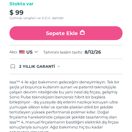
Stokta var
$ 99
Gümrük vergileri ve K.D.V. dahildir.
Sepete Ekle
8/12/26
US
Alıcı:
Tahmini teslim tarihi:
2 YILLIK GARANTİ
Satın aldığınız Foreo cihazı, Tüketici Kanununa
göre 2 (iki) yıl firmamız garantisi altında
korunmaktadır. Cihazınızla ilgili herhangi bir
issa™ 4 ile ağız bakımının geleceğini deneyimleyin. Tek bir
şikayet, arıza durumunda Garanti Belgesinde yer
şarjla yıl boyunca kullanım sunan ve patentli teknolojiyle
alan servisimize ve merkez ofis adresimize
çalışan devrim niteliğinde bu yeni nesil diş fırçası, gelişmiş
ürününüzü teslim edebilirsiniz. Ürününüzle
Sonic Pulse teknolojisini benzersiz hibrit bir başlıkla
alakalı sorun tespit edildiğinde yeni bir ürünle
birleştiriyor – dış yüzeyde diş etlerini nazikçe koruyan ultra
değişimi sağlanmakta ve adresinize
yumuşak silikon kıllar ve içeride plakları etkili bir şekilde
gönderilmektedir.
temizleyen yüksek performanslı polimer kıllar. Doğal
fırçalama hareketinizle çalışacak şekilde tasarlanmış olan
issa™ 4, manuel fırçalamanın basitliğini elektrikli diş fırçası
sonuçlarıyla sunuyor. Ağız bakımınız hiç bu kadar
zahmetsiz olmamıştı.