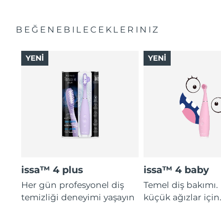
BEĞENEBILECEKLERINIZ
YENİ
YENİ
issa™ 4 plus
issa™ 4 baby
Her gün profesyonel diş
Temel diş bakımı.
temizliği deneyimi yaşayın
küçük ağızlar için