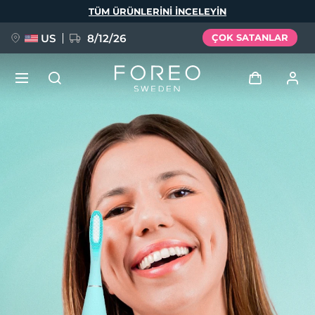
Ana
TÜM ÜRÜNLERINI INCELEYIN
içeriğe
atla
US
8/12/26
ÇOK SATANLAR
YENİ
Giriş
Dil Seçimi
BREAKING NEWS
Kullanici profi̇li̇
English
Deutsch
Español
Cihazlarım
FAQ™ Pure Beauty-Tech Elixir
Français
Italiano
Português
Siparişlerim
Polski
Svenska
Русский
Türkçe
简体中文
繁體中文
Adresim
issa™ Teeth Whitening Set
Aboneliklerim