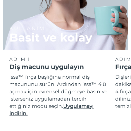
KULLANIMI
Basit ve kolay
ADIM 1
ADIM
Diş macunu uygulayın
Fırç
issa™ fırça başlığına normal diş
Dişler
macununu sürün. Ardından issa™ 4’ü
dakika
açmak için evrensel düğmeye basın ve
4 fırç
isterseniz uygulamadan tercih
dilini
ettiğiniz modu seçin.
Uygulamayı
temizl
indirin.