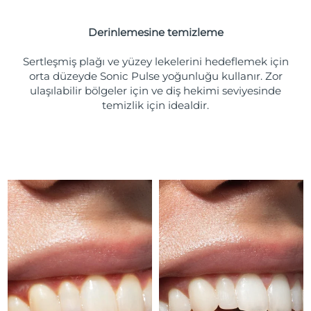
Türkiye
Tahmini teslim tarihi
8/12/26
Derinlemesine temizleme
Birleşik Arap
Tahmini teslim tarihi
8/12/26
Emirlikleri
Sertleşmiş plağı ve yüzey lekelerini hedeflemek için
orta düzeyde Sonic Pulse yoğunluğu kullanır. Zor
ulaşılabilir bölgeler için ve diş hekimi seviyesinde
Birleşik Krallık
Tahmini teslim tarihi
8/11/26
temizlik için idealdir.
Amerika Birleşik
Tahmini teslim tarihi
8/12/26
Devletleri
Özbekistan
Tahmini teslim tarihi
8/16/26
Vietnam
Tahmini teslim tarihi
8/17/26