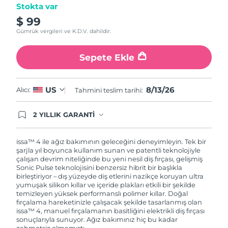
Stokta var
$ 99
Gümrük vergileri ve K.D.V. dahildir.
Sepete Ekle
8/13/26
US
Alıcı:
Tahmini teslim tarihi:
2 YILLIK GARANTİ
Satın aldığınız Foreo cihazı, Tüketici Kanununa
göre 2 (iki) yıl firmamız garantisi altında
korunmaktadır. Cihazınızla ilgili herhangi bir
issa™ 4 ile ağız bakımının geleceğini deneyimleyin. Tek bir
şikayet, arıza durumunda Garanti Belgesinde yer
şarjla yıl boyunca kullanım sunan ve patentli teknolojiyle
alan servisimize ve merkez ofis adresimize
çalışan devrim niteliğinde bu yeni nesil diş fırçası, gelişmiş
ürününüzü teslim edebilirsiniz. Ürününüzle
Sonic Pulse teknolojisini benzersiz hibrit bir başlıkla
alakalı sorun tespit edildiğinde yeni bir ürünle
birleştiriyor – dış yüzeyde diş etlerini nazikçe koruyan ultra
değişimi sağlanmakta ve adresinize
yumuşak silikon kıllar ve içeride plakları etkili bir şekilde
gönderilmektedir.
temizleyen yüksek performanslı polimer kıllar. Doğal
fırçalama hareketinizle çalışacak şekilde tasarlanmış olan
issa™ 4, manuel fırçalamanın basitliğini elektrikli diş fırçası
sonuçlarıyla sunuyor. Ağız bakımınız hiç bu kadar
zahmetsiz olmamıştı.