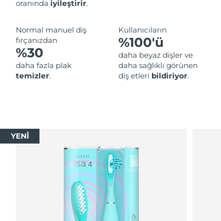
oranında
iyileştirir
.
Normal manuel diş
Kullanıcıların
%100'ü
fırçanızdan
%30
daha beyaz dişler ve
daha fazla plak
daha sağlıklı görünen
temizler
.
diş etleri
bildiriyor
.
YENİ