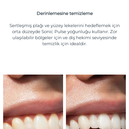
Türkiye
Tahmini teslim tarihi
8/13/26
Derinlemesine temizleme
Birleşik Arap
Tahmini teslim tarihi
8/13/26
Emirlikleri
Sertleşmiş plağı ve yüzey lekelerini hedeflemek için
orta düzeyde Sonic Pulse yoğunluğu kullanır. Zor
ulaşılabilir bölgeler için ve diş hekimi seviyesinde
Birleşik Krallık
Tahmini teslim tarihi
8/12/26
temizlik için idealdir.
Amerika Birleşik
Tahmini teslim tarihi
8/13/26
Devletleri
Özbekistan
Tahmini teslim tarihi
8/17/26
Vietnam
Tahmini teslim tarihi
8/18/26