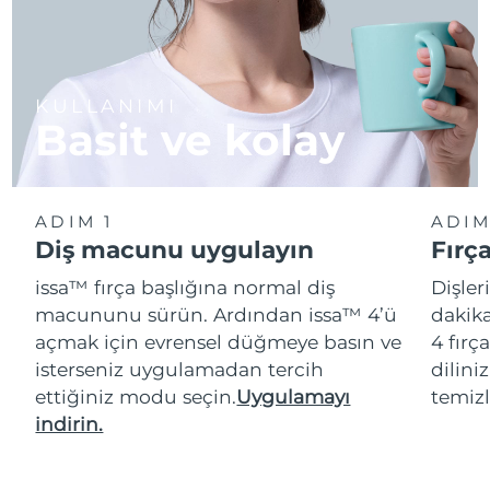
KULLANIMI
Basit ve kolay
ADIM 1
ADIM
Diş macunu uygulayın
Fırç
issa™ fırça başlığına normal diş
Dişler
macununu sürün. Ardından issa™ 4’ü
dakika
açmak için evrensel düğmeye basın ve
4 fırç
isterseniz uygulamadan tercih
dilini
ettiğiniz modu seçin.
Uygulamayı
temizl
indirin.