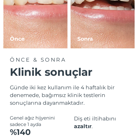
Önce
Sonra
ÖNCE & SONRA
Klinik sonuçlar
Günde iki kez kullanım ile 4 haftalık bir
denemede, bağımsız klinik testlerin
sonuçlarına dayanmaktadır.
Genel ağız hijyenini
Diş eti iltihabını
sadece 1 ayda
azaltır
.
%140