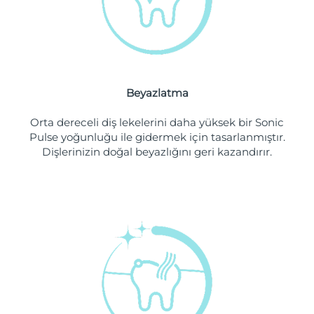
Filipinler
Tahmini teslim tarihi
8/15/26
Polonya
Tahmini teslim tarihi
8/13/26
Portekiz
Tahmini teslim tarihi
8/12/26
Beyazlatma
Porto Riko
Tahmini teslim tarihi
8/14/26
Orta dereceli diş lekelerini daha yüksek bir Sonic
Pulse yoğunluğu ile gidermek için tasarlanmıştır.
Katar
Tahmini teslim tarihi
8/13/26
Dişlerinizin doğal beyazlığını geri kazandırır.
Reunion
Tahmini teslim tarihi
8/17/26
Romanya
Tahmini teslim tarihi
8/12/26
Rusya
Tahmini teslim tarihi
8/20/26
Suudi Arabistan
Tahmini teslim tarihi
8/13/26
Singapur
Tahmini teslim tarihi
8/14/26