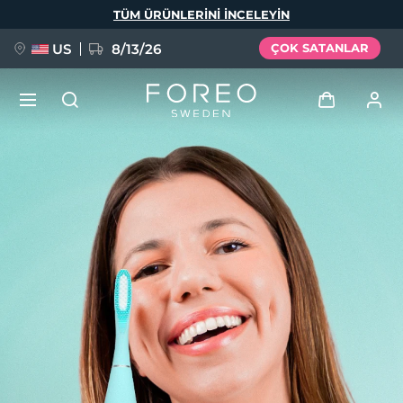
Ana
TÜM ÜRÜNLERINI INCELEYIN
içeriğe
atla
US
8/13/26
ÇOK SATANLAR
YENİ
Giriş
Dil Seçimi
BREAKING NEWS
Kullanici profi̇li̇
English
Deutsch
Español
Cihazlarım
FAQ™ Pure Beauty-Tech Elixir
Français
Italiano
Português
Siparişlerim
Polski
Svenska
Русский
Türkçe
简体中文
繁體中文
Adresim
issa™ Teeth Whitening Set
Aboneliklerim