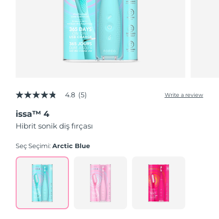
4.8
(5)
Write a review
4.8
out
issa™ 4
of
5
Hibrit sonik diş fırçası
stars,
average
rating
Seç Seçimi:
Arctic Blue
value.
Read
5
Reviews.
Same
page
link.