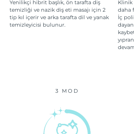
Yenilikçi hibrit başlık, ön tarafta diş
Klinik
temizliği ve nazik diş eti masajı için 2
daha f
Çin Makao ÖİB
Tahmini teslim tarihi
8/14/26
tip kıl içerir ve arka tarafta dil ve yanak
İç pol
temizleyicisi bulunur.
dayanı
Malezya
Tahmini teslim tarihi
8/15/26
kaybe
yıpran
Malta
Tahmini teslim tarihi
8/12/26
devam
Meksika
Tahmini teslim tarihi
8/16/26
Monako
Tahmini teslim tarihi
8/13/26
Hollanda
Tahmini teslim tarihi
8/12/26
3 MOD
Yeni Zelanda
Tahmini teslim tarihi
8/12/26
Norveç
Tahmini teslim tarihi
8/12/26
Umman
Tahmini teslim tarihi
8/15/26