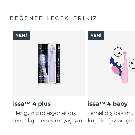
BEĞENEBILECEKLERINIZ
YENİ
YENİ
issa™ 4 plus
issa™ 4 baby
Her gün profesyonel diş
Temel diş bakımı.
temizliği deneyimi yaşayın
küçük ağızlar için