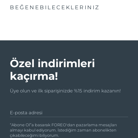
BEĞENEBILECEKLERINIZ
Özel indirimleri
kaçırma!
Üye olun ve ilk siparişinizde %15 indirim kazanın!
E-posta adresi
“Abone Ol”a basarak FOREO'dan pazarlama mesajları
almayı kabul ediyorum. İstediğim zaman abonelikten
çıkabileceğimi biliyorum.