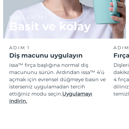
KULLANIMI
Basit ve kolay
ADIM 1
ADIM
Diş macunu uygulayın
Fırç
issa™ fırça başlığına normal diş
Dişler
macununu sürün. Ardından issa™ 4’ü
dakika
açmak için evrensel düğmeye basın ve
4 fırç
isterseniz uygulamadan tercih
dilini
ettiğiniz modu seçin.
Uygulamayı
temizl
indirin.