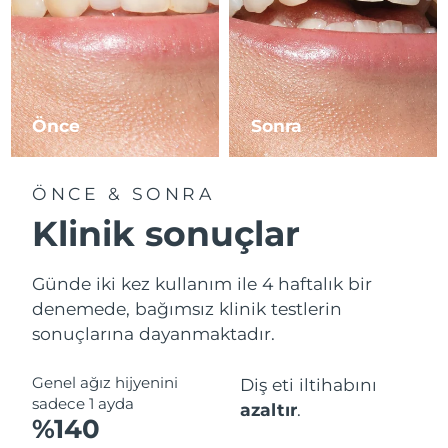
Önce
Sonra
ÖNCE & SONRA
Klinik sonuçlar
Günde iki kez kullanım ile 4 haftalık bir
denemede, bağımsız klinik testlerin
sonuçlarına dayanmaktadır.
Genel ağız hijyenini
Diş eti iltihabını
sadece 1 ayda
azaltır
.
%140