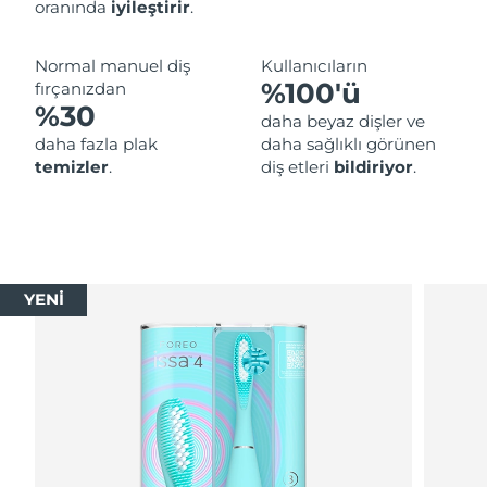
oranında
iyileştirir
.
Normal manuel diş
Kullanıcıların
%100'ü
fırçanızdan
%30
daha beyaz dişler ve
daha fazla plak
daha sağlıklı görünen
temizler
.
diş etleri
bildiriyor
.
YENİ