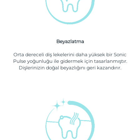
Filipinler
Tahmini teslim tarihi
8/13/26
Polonya
Tahmini teslim tarihi
8/11/26
Portekiz
Tahmini teslim tarihi
8/10/26
Beyazlatma
Porto Riko
Tahmini teslim tarihi
8/12/26
Orta dereceli diş lekelerini daha yüksek bir Sonic
Pulse yoğunluğu ile gidermek için tasarlanmıştır.
Katar
Tahmini teslim tarihi
8/11/26
Dişlerinizin doğal beyazlığını geri kazandırır.
Reunion
Tahmini teslim tarihi
8/15/26
Romanya
Tahmini teslim tarihi
8/10/26
Rusya
Tahmini teslim tarihi
8/18/26
Suudi Arabistan
Tahmini teslim tarihi
8/11/26
Singapur
Tahmini teslim tarihi
8/12/26