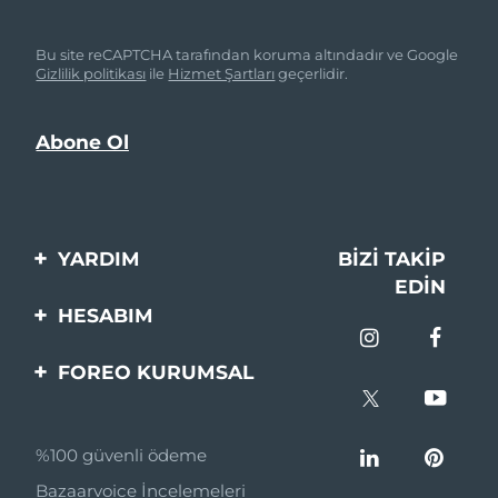
Bu site reCAPTCHA tarafından koruma altındadır ve Google
Gizlilik politikası
ile
Hizmet Şartları
geçerlidir.
YARDIM
BIZI TAKIP
EDIN
Bi̇zi̇mle İleti̇şi̇me Geçi̇n
HESABIM
Si̇pari̇şler & Sevki̇yat
Ürün Kaydı
FOREO KURUMSAL
Garanti̇ & İade
Destek
FOREO Hakkinda
Sık Sorulan Sorular
%100 güvenli ödeme
Ortaklik Programi
Pil bilgileri
Bazaarvoice İncelemeleri