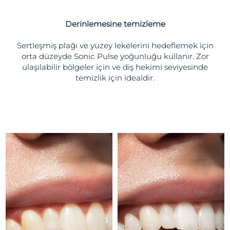
Türkiye
Tahmini teslim tarihi
8/11/26
Derinlemesine temizleme
Birleşik Arap
Tahmini teslim tarihi
8/11/26
Emirlikleri
Sertleşmiş plağı ve yüzey lekelerini hedeflemek için
orta düzeyde Sonic Pulse yoğunluğu kullanır. Zor
ulaşılabilir bölgeler için ve diş hekimi seviyesinde
Birleşik Krallık
Tahmini teslim tarihi
8/10/26
temizlik için idealdir.
Amerika Birleşik
Tahmini teslim tarihi
8/11/26
Devletleri
Özbekistan
Tahmini teslim tarihi
8/15/26
Vietnam
Tahmini teslim tarihi
8/16/26