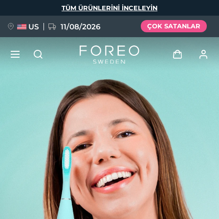
Ana
TÜM ÜRÜNLERINI INCELEYIN
içeriğe
atla
US
11/08/2026
ÇOK SATANLAR
YENİ
Giriş
Dil Seçimi
BREAKING NEWS
Kullanici profi̇li̇
English
Deutsch
Español
Cihazlarım
FAQ™ Pure Beauty-Tech Elixir
Français
Italiano
Português
Siparişlerim
Polski
Svenska
Русский
Türkçe
简体中文
繁體中文
Adresim
issa™ Teeth Whitening Set
Aboneliklerim