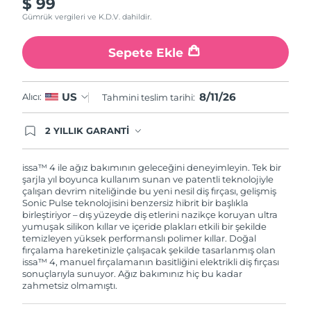
$ 99
Gümrük vergileri ve K.D.V. dahildir.
Sepete Ekle
8/11/26
US
Alıcı:
Tahmini teslim tarihi:
2 YILLIK GARANTİ
Satın aldığınız Foreo cihazı, Tüketici Kanununa
göre 2 (iki) yıl firmamız garantisi altında
korunmaktadır. Cihazınızla ilgili herhangi bir
issa™ 4 ile ağız bakımının geleceğini deneyimleyin. Tek bir
şikayet, arıza durumunda Garanti Belgesinde yer
şarjla yıl boyunca kullanım sunan ve patentli teknolojiyle
alan servisimize ve merkez ofis adresimize
çalışan devrim niteliğinde bu yeni nesil diş fırçası, gelişmiş
ürününüzü teslim edebilirsiniz. Ürününüzle
Sonic Pulse teknolojisini benzersiz hibrit bir başlıkla
alakalı sorun tespit edildiğinde yeni bir ürünle
birleştiriyor – dış yüzeyde diş etlerini nazikçe koruyan ultra
değişimi sağlanmakta ve adresinize
yumuşak silikon kıllar ve içeride plakları etkili bir şekilde
gönderilmektedir.
temizleyen yüksek performanslı polimer kıllar. Doğal
fırçalama hareketinizle çalışacak şekilde tasarlanmış olan
issa™ 4, manuel fırçalamanın basitliğini elektrikli diş fırçası
sonuçlarıyla sunuyor. Ağız bakımınız hiç bu kadar
zahmetsiz olmamıştı.