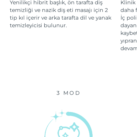
Yenilikçi hibrit başlık, ön tarafta diş
Klinik
temizliği ve nazik diş eti masajı için 2
daha f
Çin Makao ÖİB
Tahmini teslim tarihi
8/12/26
tip kıl içerir ve arka tarafta dil ve yanak
İç pol
temizleyicisi bulunur.
dayanı
Malezya
Tahmini teslim tarihi
8/13/26
kaybe
yıpran
Malta
Tahmini teslim tarihi
8/10/26
devam
Meksika
Tahmini teslim tarihi
8/14/26
Monako
Tahmini teslim tarihi
8/11/26
Hollanda
Tahmini teslim tarihi
8/10/26
3 MOD
Yeni Zelanda
Tahmini teslim tarihi
8/10/26
Norveç
Tahmini teslim tarihi
8/10/26
Umman
Tahmini teslim tarihi
8/13/26