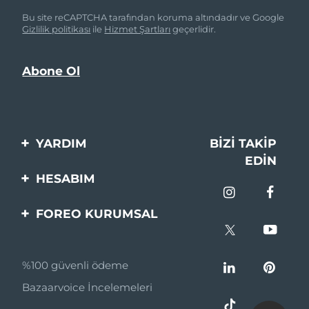
Bu site reCAPTCHA tarafından koruma altındadır ve Google
Gizlilik politikası
ile
Hizmet Şartları
geçerlidir.
YARDIM
BIZI TAKIP
EDIN
Bi̇zi̇mle İleti̇şi̇me Geçi̇n
HESABIM
Si̇pari̇şler & Sevki̇yat
Ürün Kaydı
FOREO KURUMSAL
Garanti̇ & İade
Destek
FOREO Hakkinda
Sık Sorulan Sorular
%100 güvenli ödeme
Ortaklik Programi
Pil bilgileri
Bazaarvoice İncelemeleri
Ortaklık haberleri