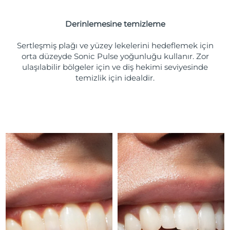
Tahmini teslim tarihi
Porto Riko
12/08/2026
Derinlemesine temizleme
Tahmini teslim tarihi
Katar
11/08/2026
Sertleşmiş plağı ve yüzey lekelerini hedeflemek için
orta düzeyde Sonic Pulse yoğunluğu kullanır. Zor
Tahmini teslim tarihi
ulaşılabilir bölgeler için ve diş hekimi seviyesinde
Reunion
15/08/2026
temizlik için idealdir.
Tahmini teslim tarihi
Romanya
10/08/2026
Tahmini teslim tarihi
Rusya
18/08/2026
Tahmini teslim tarihi
Suudi Arabistan
11/08/2026
Tahmini teslim tarihi
Singapur
12/08/2026
Tahmini teslim tarihi
Slovakya
10/08/2026