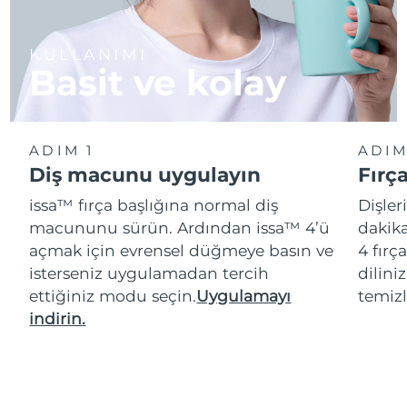
KULLANIMI
Basit ve kolay
ADIM 1
ADIM
Diş macunu uygulayın
Fırç
issa™ fırça başlığına normal diş
Dişler
macununu sürün. Ardından issa™ 4’ü
dakika
açmak için evrensel düğmeye basın ve
4 fırç
isterseniz uygulamadan tercih
dilini
ettiğiniz modu seçin.
Uygulamayı
temizl
indirin.