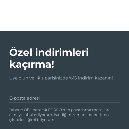
Özel indirimleri
kaçırma!
Üye olun ve ilk siparişinizde %15 indirim kazanın!
E-posta adresi
“Abone Ol”a basarak FOREO'dan pazarlama mesajları
almayı kabul ediyorum. İstediğim zaman abonelikten
çıkabileceğimi biliyorum.