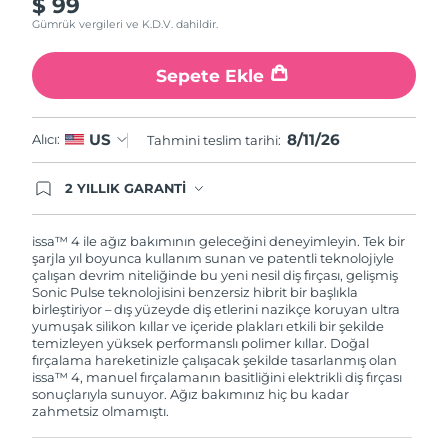
$ 99
Gümrük vergileri ve K.D.V. dahildir.
Sepete Ekle
8/11/26
US
Alıcı:
Tahmini teslim tarihi:
2 YILLIK GARANTİ
Satın aldığınız Foreo cihazı, Tüketici Kanununa
göre 2 (iki) yıl firmamız garantisi altında
korunmaktadır. Cihazınızla ilgili herhangi bir
issa™ 4 ile ağız bakımının geleceğini deneyimleyin. Tek bir
şikayet, arıza durumunda Garanti Belgesinde yer
şarjla yıl boyunca kullanım sunan ve patentli teknolojiyle
alan servisimize ve merkez ofis adresimize
çalışan devrim niteliğinde bu yeni nesil diş fırçası, gelişmiş
ürününüzü teslim edebilirsiniz. Ürününüzle
Sonic Pulse teknolojisini benzersiz hibrit bir başlıkla
alakalı sorun tespit edildiğinde yeni bir ürünle
birleştiriyor – dış yüzeyde diş etlerini nazikçe koruyan ultra
değişimi sağlanmakta ve adresinize
yumuşak silikon kıllar ve içeride plakları etkili bir şekilde
gönderilmektedir.
temizleyen yüksek performanslı polimer kıllar. Doğal
fırçalama hareketinizle çalışacak şekilde tasarlanmış olan
issa™ 4, manuel fırçalamanın basitliğini elektrikli diş fırçası
sonuçlarıyla sunuyor. Ağız bakımınız hiç bu kadar
zahmetsiz olmamıştı.