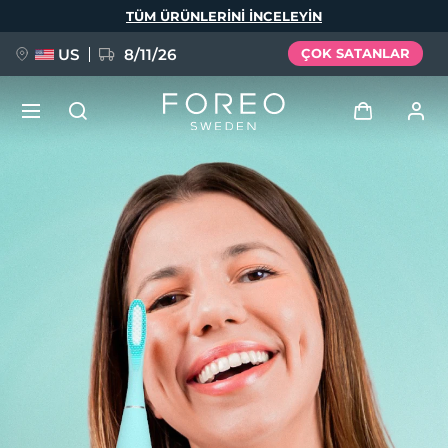
Ana
TÜM ÜRÜNLERINI INCELEYIN
içeriğe
atla
US
8/11/26
ÇOK SATANLAR
YENİ
Giriş
Dil Seçimi
BREAKING NEWS
Kullanici profi̇li̇
English
Deutsch
Español
Cihazlarım
FAQ™ Pure Beauty-Tech Elixir
Français
Italiano
Português
Siparişlerim
Polski
Svenska
Русский
Türkçe
简体中文
繁體中文
Adresim
issa™ Teeth Whitening Set
Aboneliklerim