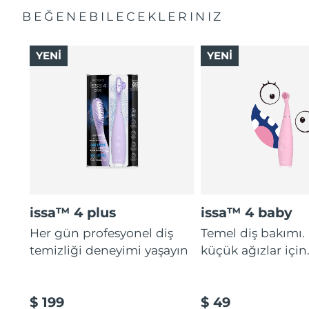
BEĞENEBILECEKLERINIZ
YENİ
YENİ
issa™ 4 plus
issa™ 4 baby
Her gün profesyonel diş
Temel diş bakımı.
temizliği deneyimi yaşayın
küçük ağızlar için
$ 199
$ 49