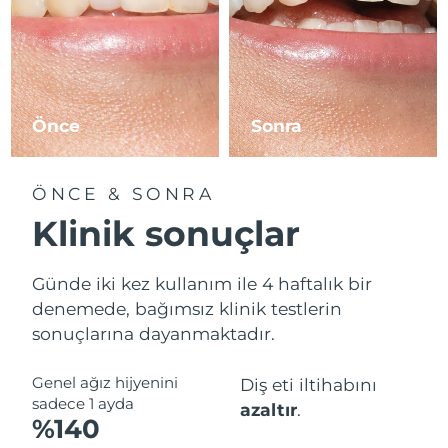
Tahmini teslim tarihi
Slovenya
10/08/2026
Tahmini teslim tarihi
Güney Afrika
18/08/2026
Önce
Sonra
Tahmini teslim tarihi
Güney Kore
12/08/2026
ÖNCE & SONRA
Tahmini teslim tarihi
Klinik sonuçlar
İspanya
10/08/2026
Tahmini teslim tarihi
Günde iki kez kullanım ile 4 haftalık bir
İsveç
10/08/2026
denemede, bağımsız klinik testlerin
sonuçlarına dayanmaktadır.
Tahmini teslim tarihi
İsviçre
10/08/2026
Genel ağız hijyenini
Diş eti iltihabını
Tahmini teslim tarihi
Tayvan
sadece 1 ayda
azaltır
.
15/08/2026
%140