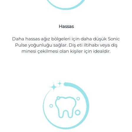
Tahmini teslim tarihi
Hollanda
10/08/2026
Hassas
Tahmini teslim tarihi
Yeni Zelanda
10/08/2026
Daha hassas ağız bölgeleri için daha düşük Sonic
Pulse yoğunluğu sağlar. Diş eti iltihabı veya diş
Tahmini teslim tarihi
Norveç
10/08/2026
minesi çekilmesi olan kişiler için idealdir.
Tahmini teslim tarihi
Umman
13/08/2026
Tahmini teslim tarihi
Filipinler
13/08/2026
Tahmini teslim tarihi
Polonya
11/08/2026
Tahmini teslim tarihi
Portekiz
10/08/2026