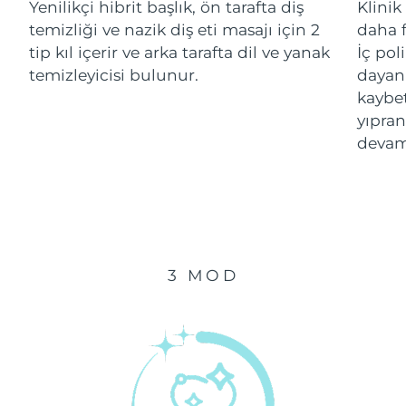
Yenilikçi hibrit başlık, ön tarafta diş
Klinik
Tahmini teslim tarihi
temizliği ve nazik diş eti masajı için 2
daha f
İsrail
14/08/2026
tip kıl içerir ve arka tarafta dil ve yanak
İç pol
temizleyicisi bulunur.
dayanı
Tahmini teslim tarihi
İtalya
kaybe
10/08/2026
yıpran
Tahmini teslim tarihi
Japonya
devam
13/08/2026
Tahmini teslim tarihi
Jersey
15/08/2026
Tahmini teslim tarihi
Kazakistan
12/08/2026
3 MOD
Tahmini teslim tarihi
Kuveyt
10/08/2026
Tahmini teslim tarihi
Letonya
10/08/2026