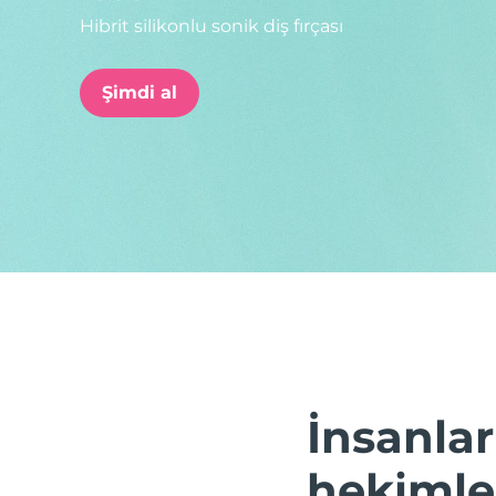
Hibrit silikonlu sonik diş fırçası
issa™ Teeth Whitening Set
Şimdi al
FAQ™ Dual LED Panel
POPÜLER
Özel teklifler
Çok satanlar
İnsanlar
hekimler