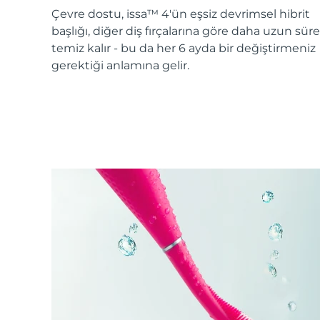
KIWI™ cilt bakımı
All acne treatment devices
All revitalizing eye massagers
Serum
Çevre dostu, issa™ 4'ün eşsiz devrimsel hibrit
issa™ Teeth Whitening Gel
Advanced pore care essentials
For healthy hair
başlığı, diğer diş fırçalarına göre daha uzun süre
18% PAP
temiz kalır - bu da her 6 ayda bir değiştirmeniz
Kozmetik ürünleri
Erkekler
gerektiği anlamına gelir.
Tüm Ürünler
FOREO APP
HAKKINDA