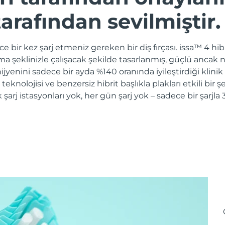
arafından sevilmiştir.
e bir kez şarj etmeniz gereken bir diş fırçası. issa™ 4 hibri
ama şeklinizle çalışacak şekilde tasarlanmış, güçlü ancak n
jyenini sadece bir ayda %140 oranında iyileştirdiği klinik
e teknolojisi ve benzersiz hibrit başlıkla plakları etkili bir
k şarj istasyonları yok, her gün şarj yok – sadece bir şarj