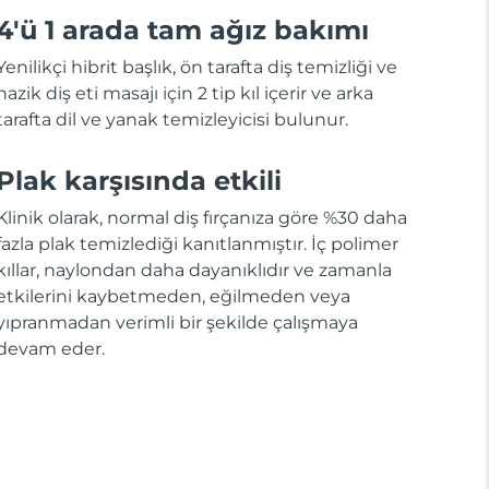
4'ü 1 arada tam ağız bakımı
Yenilikçi hibrit başlık, ön tarafta diş temizliği ve
nazik diş eti masajı için 2 tip kıl içerir ve arka
tarafta dil ve yanak temizleyicisi bulunur.
Plak karşısında etkili
Klinik olarak, normal diş fırçanıza göre %30 daha
fazla plak temizlediği kanıtlanmıştır. İç polimer
kıllar, naylondan daha dayanıklıdır ve zamanla
etkilerini kaybetmeden, eğilmeden veya
yıpranmadan verimli bir şekilde çalışmaya
devam eder.