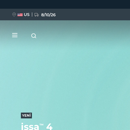
Ana
içeriğe
atla
US
8/10/26
YENİ
BREAKING NEWS
FAQ™ Pure Beauty-Tech Elixir
YENİ
issa
4
™