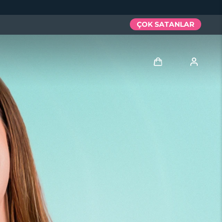
ÇOK SATANLAR
Giriş
Kullanici profi̇li̇
Cihazlarım
Siparişlerim
Adresim
Aboneliklerim