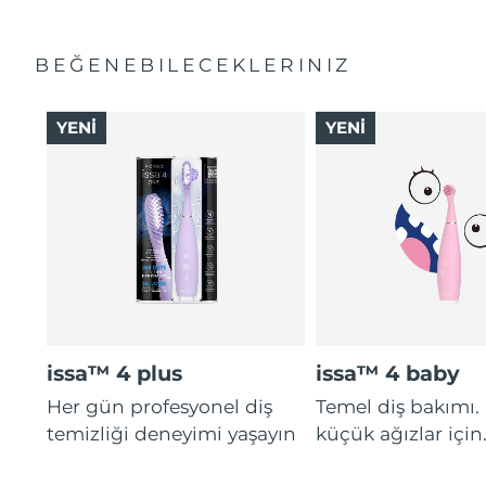
BEĞENEBILECEKLERINIZ
YENİ
YENİ
issa™ 4 plus
issa™ 4 baby
Her gün profesyonel diş
Temel diş bakımı.
temizliği deneyimi yaşayın
küçük ağızlar için