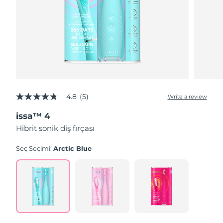
4.8
(5)
Write a review
4.8
out
issa™ 4
of
5
Hibrit sonik diş fırçası
stars,
average
rating
Seç Seçimi:
Arctic Blue
value.
Read
5
Reviews.
Same
page
link.