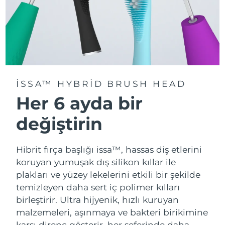
ISSA™ HYBRID BRUSH HEAD
Her 6 ayda bir
değiştirin
Hibrit fırça başlığı issa™, hassas diş etlerini
koruyan yumuşak dış silikon kıllar ile
plakları ve yüzey lekelerini etkili bir şekilde
temizleyen daha sert iç polimer kılları
birleştirir. Ultra hijyenik, hızlı kuruyan
malzemeleri, aşınmaya ve bakteri birikimine
karşı direnç gösterir, her seferinde daha