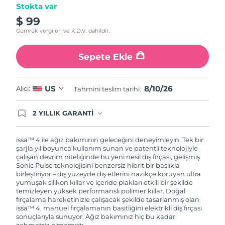
Stokta var
$ 99
Gümrük vergileri ve K.D.V. dahildir.
Sepete Ekle
8/10/26
US
Alıcı:
Tahmini teslim tarihi:
2 YILLIK GARANTİ
Satın aldığınız Foreo cihazı, Tüketici Kanununa
göre 2 (iki) yıl firmamız garantisi altında
korunmaktadır. Cihazınızla ilgili herhangi bir
issa™ 4 ile ağız bakımının geleceğini deneyimleyin. Tek bir
şikayet, arıza durumunda Garanti Belgesinde yer
şarjla yıl boyunca kullanım sunan ve patentli teknolojiyle
alan servisimize ve merkez ofis adresimize
çalışan devrim niteliğinde bu yeni nesil diş fırçası, gelişmiş
ürününüzü teslim edebilirsiniz. Ürününüzle
Sonic Pulse teknolojisini benzersiz hibrit bir başlıkla
alakalı sorun tespit edildiğinde yeni bir ürünle
birleştiriyor – dış yüzeyde diş etlerini nazikçe koruyan ultra
değişimi sağlanmakta ve adresinize
yumuşak silikon kıllar ve içeride plakları etkili bir şekilde
gönderilmektedir.
temizleyen yüksek performanslı polimer kıllar. Doğal
fırçalama hareketinizle çalışacak şekilde tasarlanmış olan
issa™ 4, manuel fırçalamanın basitliğini elektrikli diş fırçası
sonuçlarıyla sunuyor. Ağız bakımınız hiç bu kadar
zahmetsiz olmamıştı.