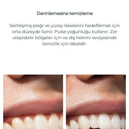
Tahmini teslim tarihi
Porto Riko
11/08/2026
Derinlemesine temizleme
Tahmini teslim tarihi
Katar
10/08/2026
Sertleşmiş plağı ve yüzey lekelerini hedeflemek için
orta düzeyde Sonic Pulse yoğunluğu kullanır. Zor
Tahmini teslim tarihi
ulaşılabilir bölgeler için ve diş hekimi seviyesinde
Reunion
14/08/2026
temizlik için idealdir.
Tahmini teslim tarihi
Romanya
09/08/2026
Tahmini teslim tarihi
Rusya
17/08/2026
Tahmini teslim tarihi
Suudi Arabistan
10/08/2026
Tahmini teslim tarihi
Singapur
11/08/2026
Tahmini teslim tarihi
Slovakya
09/08/2026