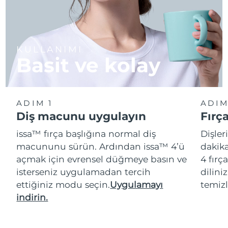
KULLANIMI
Basit ve kolay
ADIM 1
ADIM
Diş macunu uygulayın
Fırç
issa™ fırça başlığına normal diş
Dişler
macununu sürün. Ardından issa™ 4’ü
dakika
açmak için evrensel düğmeye basın ve
4 fırç
isterseniz uygulamadan tercih
dilini
ettiğiniz modu seçin.
Uygulamayı
temizl
indirin.