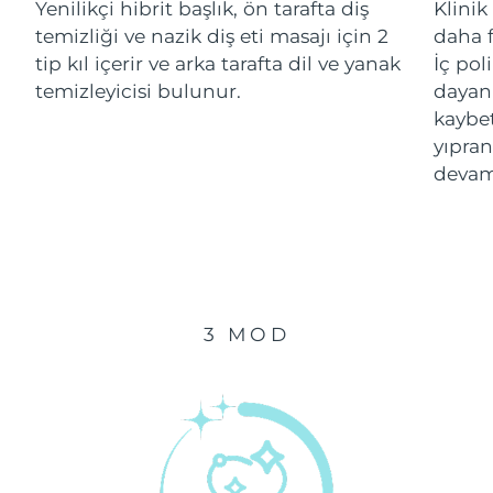
Yenilikçi hibrit başlık, ön tarafta diş
Klinik
Tahmini teslim tarihi
temizliği ve nazik diş eti masajı için 2
daha f
İsrail
13/08/2026
tip kıl içerir ve arka tarafta dil ve yanak
İç pol
temizleyicisi bulunur.
dayanı
Tahmini teslim tarihi
İtalya
kaybe
09/08/2026
yıpran
Tahmini teslim tarihi
Japonya
devam
12/08/2026
Tahmini teslim tarihi
Jersey
14/08/2026
Tahmini teslim tarihi
Kazakistan
11/08/2026
3 MOD
Tahmini teslim tarihi
Kuveyt
09/08/2026
Tahmini teslim tarihi
Letonya
09/08/2026