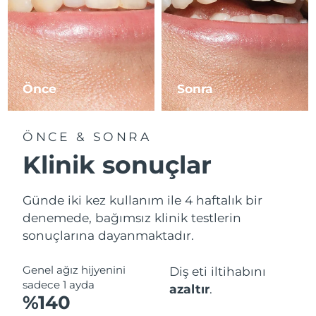
Tahmini teslim tarihi
Slovenya
09/08/2026
Tahmini teslim tarihi
Güney Afrika
17/08/2026
Önce
Sonra
Tahmini teslim tarihi
Güney Kore
11/08/2026
ÖNCE & SONRA
Tahmini teslim tarihi
Klinik sonuçlar
İspanya
09/08/2026
Tahmini teslim tarihi
Günde iki kez kullanım ile 4 haftalık bir
İsveç
09/08/2026
denemede, bağımsız klinik testlerin
sonuçlarına dayanmaktadır.
Tahmini teslim tarihi
İsviçre
09/08/2026
Genel ağız hijyenini
Diş eti iltihabını
Tahmini teslim tarihi
Tayvan
sadece 1 ayda
azaltır
.
14/08/2026
%140