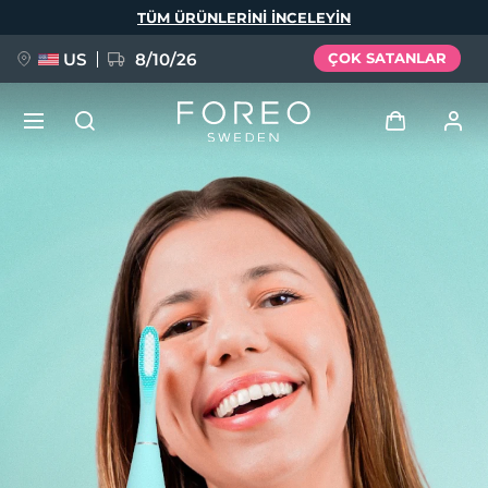
Ana
TÜM ÜRÜNLERINI INCELEYIN
içeriğe
atla
US
8/10/26
ÇOK SATANLAR
YENİ
Giriş
Dil Seçimi
BREAKING NEWS
Kullanici profi̇li̇
English
Deutsch
Español
Cihazlarım
FAQ™ Pure Beauty-Tech Elixir
Français
Italiano
Português
Siparişlerim
Polski
Svenska
Русский
Türkçe
简体中文
繁體中文
Adresim
issa™ Teeth Whitening Set
Aboneliklerim