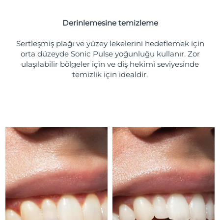
Türkiye
Tahmini teslim tarihi
8/11/26
Derinlemesine temizleme
Birleşik Arap
Tahmini teslim tarihi
8/11/26
Emirlikleri
Sertleşmiş plağı ve yüzey lekelerini hedeflemek için
orta düzeyde Sonic Pulse yoğunluğu kullanır. Zor
ulaşılabilir bölgeler için ve diş hekimi seviyesinde
Birleşik Krallık
Tahmini teslim tarihi
8/10/26
temizlik için idealdir.
Amerika Birleşik
Tahmini teslim tarihi
8/11/26
Devletleri
Özbekistan
Tahmini teslim tarihi
8/15/26
Vietnam
Tahmini teslim tarihi
8/16/26