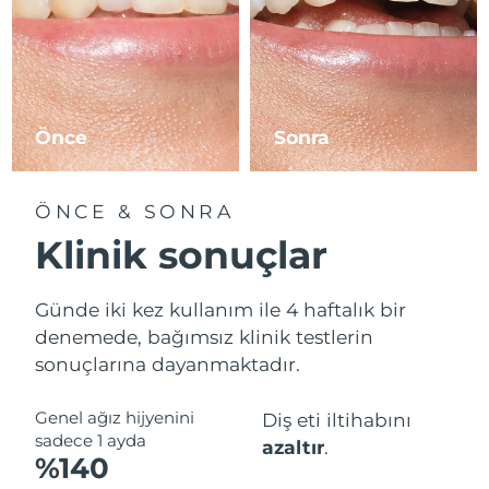
Önce
Sonra
ÖNCE & SONRA
Klinik sonuçlar
Günde iki kez kullanım ile 4 haftalık bir
denemede, bağımsız klinik testlerin
sonuçlarına dayanmaktadır.
Genel ağız hijyenini
Diş eti iltihabını
sadece 1 ayda
azaltır
.
%140