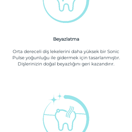
Filipinler
Tahmini teslim tarihi
8/13/26
Polonya
Tahmini teslim tarihi
8/11/26
Portekiz
Tahmini teslim tarihi
8/10/26
Beyazlatma
Porto Riko
Tahmini teslim tarihi
8/12/26
Orta dereceli diş lekelerini daha yüksek bir Sonic
Pulse yoğunluğu ile gidermek için tasarlanmıştır.
Katar
Tahmini teslim tarihi
8/11/26
Dişlerinizin doğal beyazlığını geri kazandırır.
Reunion
Tahmini teslim tarihi
8/15/26
Romanya
Tahmini teslim tarihi
8/10/26
Rusya
Tahmini teslim tarihi
8/18/26
Suudi Arabistan
Tahmini teslim tarihi
8/11/26
Singapur
Tahmini teslim tarihi
8/12/26