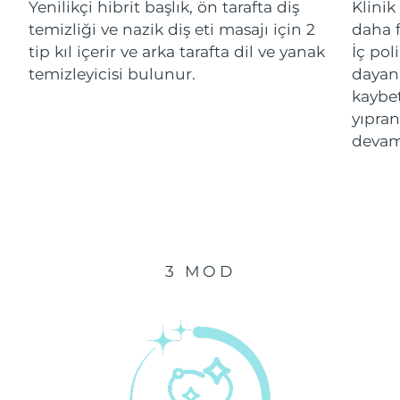
Yenilikçi hibrit başlık, ön tarafta diş
Klinik
temizliği ve nazik diş eti masajı için 2
daha f
Çin Makao ÖİB
Tahmini teslim tarihi
8/12/26
tip kıl içerir ve arka tarafta dil ve yanak
İç pol
temizleyicisi bulunur.
dayanı
Malezya
Tahmini teslim tarihi
8/13/26
kaybe
yıpran
Malta
Tahmini teslim tarihi
8/10/26
devam
Meksika
Tahmini teslim tarihi
8/14/26
Monako
Tahmini teslim tarihi
8/11/26
Hollanda
Tahmini teslim tarihi
8/10/26
3 MOD
Yeni Zelanda
Tahmini teslim tarihi
8/10/26
Norveç
Tahmini teslim tarihi
8/10/26
Umman
Tahmini teslim tarihi
8/13/26