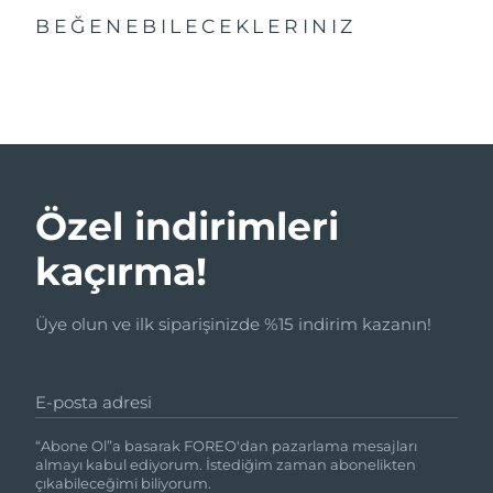
BEĞENEBILECEKLERINIZ
Özel indirimleri
kaçırma!
Üye olun ve ilk siparişinizde %15 indirim kazanın!
E-posta adresi
“Abone Ol”a basarak FOREO'dan pazarlama mesajları
almayı kabul ediyorum. İstediğim zaman abonelikten
çıkabileceğimi biliyorum.