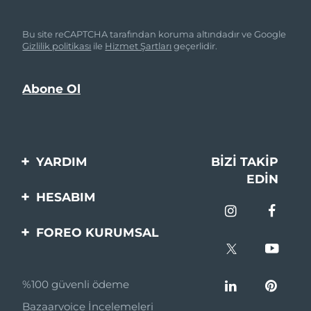
Bu site reCAPTCHA tarafından koruma altındadır ve Google
Gizlilik politikası
ile
Hizmet Şartları
geçerlidir.
YARDIM
BIZI TAKIP
EDIN
Bi̇zi̇mle İleti̇şi̇me Geçi̇n
HESABIM
Si̇pari̇şler & Sevki̇yat
Ürün Kaydı
FOREO KURUMSAL
Garanti̇ & İade
Destek
FOREO Hakkinda
Sık Sorulan Sorular
%100 güvenli ödeme
Ortaklik Programi
Pil bilgileri
Bazaarvoice İncelemeleri