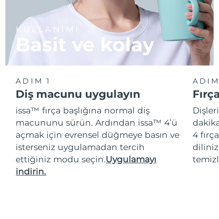
KULLANIMI
Basit ve kolay
ADIM 1
ADIM
Diş macunu uygulayın
Fırç
issa™ fırça başlığına normal diş
Dişler
macununu sürün. Ardından issa™ 4’ü
dakika
açmak için evrensel düğmeye basın ve
4 fırç
isterseniz uygulamadan tercih
dilini
ettiğiniz modu seçin.
Uygulamayı
temizl
indirin.