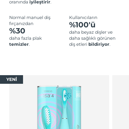
oranında
iyileştirir
.
Normal manuel diş
Kullanıcıların
%100'ü
fırçanızdan
%30
daha beyaz dişler ve
daha fazla plak
daha sağlıklı görünen
temizler
.
diş etleri
bildiriyor
.
YENİ