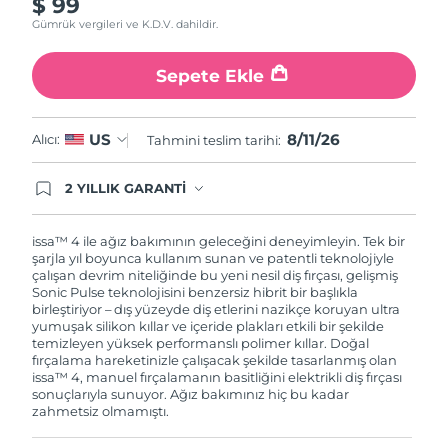
$ 99
Gümrük vergileri ve K.D.V. dahildir.
Sepete Ekle
8/11/26
US
Alıcı:
Tahmini teslim tarihi:
2 YILLIK GARANTİ
Satın aldığınız Foreo cihazı, Tüketici Kanununa
göre 2 (iki) yıl firmamız garantisi altında
korunmaktadır. Cihazınızla ilgili herhangi bir
issa™ 4 ile ağız bakımının geleceğini deneyimleyin. Tek bir
şikayet, arıza durumunda Garanti Belgesinde yer
şarjla yıl boyunca kullanım sunan ve patentli teknolojiyle
alan servisimize ve merkez ofis adresimize
çalışan devrim niteliğinde bu yeni nesil diş fırçası, gelişmiş
ürününüzü teslim edebilirsiniz. Ürününüzle
Sonic Pulse teknolojisini benzersiz hibrit bir başlıkla
alakalı sorun tespit edildiğinde yeni bir ürünle
birleştiriyor – dış yüzeyde diş etlerini nazikçe koruyan ultra
değişimi sağlanmakta ve adresinize
yumuşak silikon kıllar ve içeride plakları etkili bir şekilde
gönderilmektedir.
temizleyen yüksek performanslı polimer kıllar. Doğal
fırçalama hareketinizle çalışacak şekilde tasarlanmış olan
issa™ 4, manuel fırçalamanın basitliğini elektrikli diş fırçası
sonuçlarıyla sunuyor. Ağız bakımınız hiç bu kadar
zahmetsiz olmamıştı.