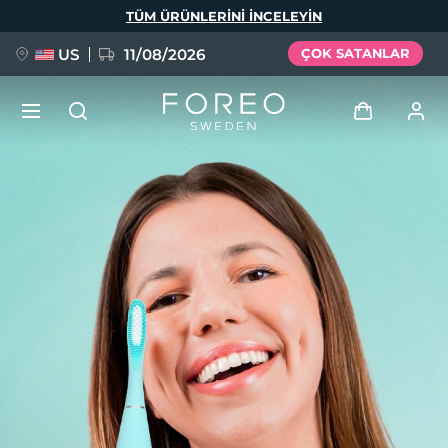
Ana
TÜM ÜRÜNLERINI INCELEYIN
içeriğe
atla
US
11/08/2026
ÇOK SATANLAR
YENİ
Giriş
Dil Seçimi
BREAKING NEWS
Kullanici profi̇li̇
English
Deutsch
Español
Cihazlarım
FAQ™ Pure Beauty-Tech Elixir
Français
Italiano
Português
Siparişlerim
Polski
Svenska
Русский
Türkçe
简体中文
繁體中文
Adresim
issa™ Teeth Whitening Set
Aboneliklerim