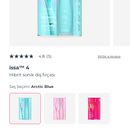
4.8
(5)
Write a review
4.8
out
issa™ 4
of
5
Hibrit sonik diş fırçası
stars,
average
rating
Seç Seçimi:
Arctic Blue
value.
Read
5
Reviews.
Same
page
link.