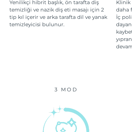
Yenilikçi hibrit başlık, ön tarafta diş
Klinik
temizliği ve nazik diş eti masajı için 2
daha f
Çin Makao ÖİB
Tahmini teslim tarihi
8/11/26
tip kıl içerir ve arka tarafta dil ve yanak
İç pol
temizleyicisi bulunur.
dayanı
Malezya
Tahmini teslim tarihi
8/12/26
kaybe
yıpran
Malta
Tahmini teslim tarihi
8/9/26
devam
Meksika
Tahmini teslim tarihi
8/13/26
Monako
Tahmini teslim tarihi
8/10/26
Hollanda
Tahmini teslim tarihi
8/9/26
3 MOD
Yeni Zelanda
Tahmini teslim tarihi
8/9/26
Norveç
Tahmini teslim tarihi
8/9/26
Umman
Tahmini teslim tarihi
8/12/26