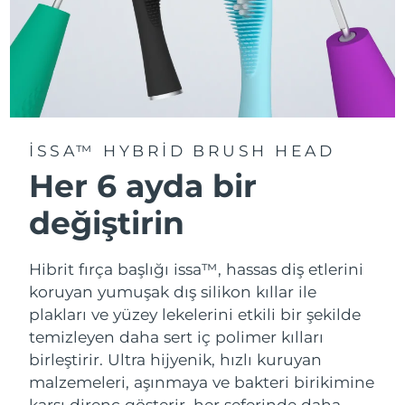
ISSA™ HYBRID BRUSH HEAD
Her 6 ayda bir
değiştirin
Hibrit fırça başlığı issa™, hassas diş etlerini
koruyan yumuşak dış silikon kıllar ile
plakları ve yüzey lekelerini etkili bir şekilde
temizleyen daha sert iç polimer kılları
birleştirir. Ultra hijyenik, hızlı kuruyan
malzemeleri, aşınmaya ve bakteri birikimine
karşı direnç gösterir, her seferinde daha