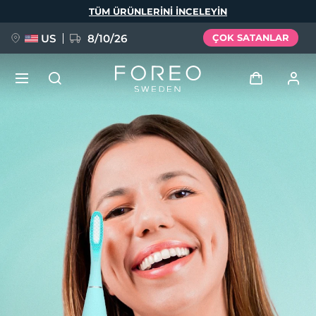
Ana
TÜM ÜRÜNLERINI INCELEYIN
içeriğe
atla
US
8/10/26
ÇOK SATANLAR
YENİ
Giriş
Dil Seçimi
BREAKING NEWS
Kullanici profi̇li̇
English
Deutsch
Español
Cihazlarım
FAQ™ Pure Beauty-Tech Elixir
Français
Italiano
Português
Siparişlerim
Polski
Svenska
Русский
Türkçe
简体中文
繁體中文
Adresim
issa™ Teeth Whitening Set
Aboneliklerim