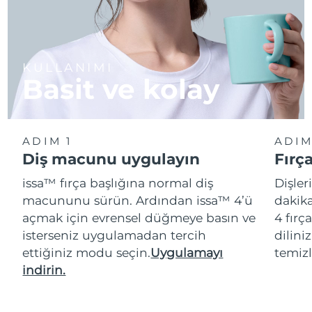
KULLANIMI
Basit ve kolay
ADIM 1
ADIM
Diş macunu uygulayın
Fırç
issa™ fırça başlığına normal diş
Dişler
macununu sürün. Ardından issa™ 4’ü
dakika
açmak için evrensel düğmeye basın ve
4 fırç
isterseniz uygulamadan tercih
dilini
ettiğiniz modu seçin.
Uygulamayı
temizl
indirin.