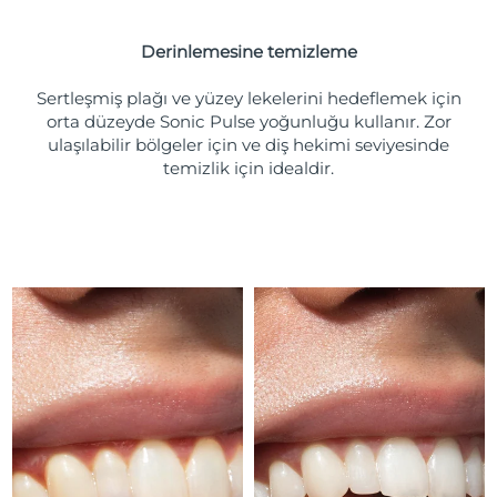
Türkiye
Tahmini teslim tarihi
8/10/26
Derinlemesine temizleme
Birleşik Arap
Tahmini teslim tarihi
8/10/26
Emirlikleri
Sertleşmiş plağı ve yüzey lekelerini hedeflemek için
orta düzeyde Sonic Pulse yoğunluğu kullanır. Zor
ulaşılabilir bölgeler için ve diş hekimi seviyesinde
Birleşik Krallık
Tahmini teslim tarihi
8/9/26
temizlik için idealdir.
Amerika Birleşik
Tahmini teslim tarihi
8/10/26
Devletleri
Özbekistan
Tahmini teslim tarihi
8/14/26
Vietnam
Tahmini teslim tarihi
8/15/26