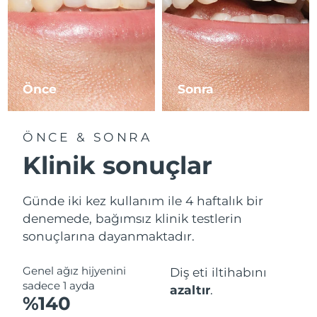
Önce
Sonra
ÖNCE & SONRA
Klinik sonuçlar
Günde iki kez kullanım ile 4 haftalık bir
denemede, bağımsız klinik testlerin
sonuçlarına dayanmaktadır.
Genel ağız hijyenini
Diş eti iltihabını
sadece 1 ayda
azaltır
.
%140