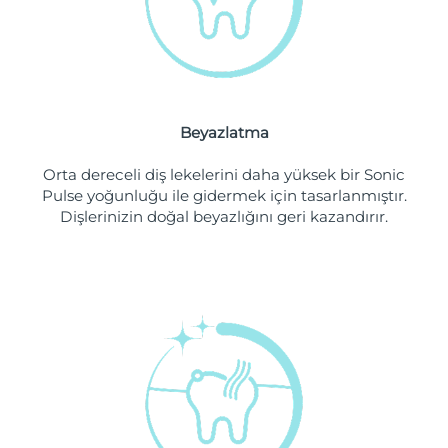
Filipinler
Tahmini teslim tarihi
8/12/26
Polonya
Tahmini teslim tarihi
8/10/26
Portekiz
Tahmini teslim tarihi
8/9/26
Beyazlatma
Porto Riko
Tahmini teslim tarihi
8/11/26
Orta dereceli diş lekelerini daha yüksek bir Sonic
Pulse yoğunluğu ile gidermek için tasarlanmıştır.
Katar
Tahmini teslim tarihi
8/10/26
Dişlerinizin doğal beyazlığını geri kazandırır.
Reunion
Tahmini teslim tarihi
8/14/26
Romanya
Tahmini teslim tarihi
8/9/26
Rusya
Tahmini teslim tarihi
8/17/26
Suudi Arabistan
Tahmini teslim tarihi
8/10/26
Singapur
Tahmini teslim tarihi
8/11/26