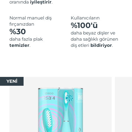
oranında
iyileştirir
.
Normal manuel diş
Kullanıcıların
%100'ü
fırçanızdan
%30
daha beyaz dişler ve
daha fazla plak
daha sağlıklı görünen
temizler
.
diş etleri
bildiriyor
.
YENİ