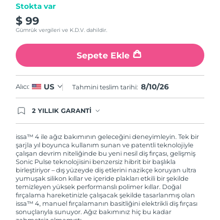
Stokta var
$ 99
Gümrük vergileri ve K.D.V. dahildir.
Sepete Ekle
8/10/26
US
Alıcı:
Tahmini teslim tarihi:
2 YILLIK GARANTİ
Satın aldığınız Foreo cihazı, Tüketici Kanununa
göre 2 (iki) yıl firmamız garantisi altında
korunmaktadır. Cihazınızla ilgili herhangi bir
issa™ 4 ile ağız bakımının geleceğini deneyimleyin. Tek bir
şikayet, arıza durumunda Garanti Belgesinde yer
şarjla yıl boyunca kullanım sunan ve patentli teknolojiyle
alan servisimize ve merkez ofis adresimize
çalışan devrim niteliğinde bu yeni nesil diş fırçası, gelişmiş
ürününüzü teslim edebilirsiniz. Ürününüzle
Sonic Pulse teknolojisini benzersiz hibrit bir başlıkla
alakalı sorun tespit edildiğinde yeni bir ürünle
birleştiriyor – dış yüzeyde diş etlerini nazikçe koruyan ultra
değişimi sağlanmakta ve adresinize
yumuşak silikon kıllar ve içeride plakları etkili bir şekilde
gönderilmektedir.
temizleyen yüksek performanslı polimer kıllar. Doğal
fırçalama hareketinizle çalışacak şekilde tasarlanmış olan
issa™ 4, manuel fırçalamanın basitliğini elektrikli diş fırçası
sonuçlarıyla sunuyor. Ağız bakımınız hiç bu kadar
zahmetsiz olmamıştı.