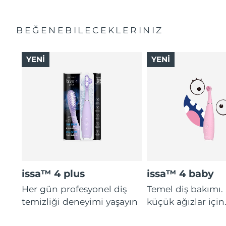
BEĞENEBILECEKLERINIZ
YENİ
YENİ
issa™ 4 plus
issa™ 4 baby
Her gün profesyonel diş
Temel diş bakımı.
temizliği deneyimi yaşayın
küçük ağızlar için