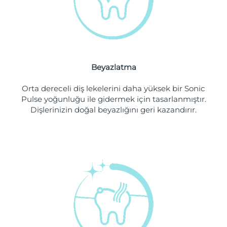
Filipinler
Tahmini teslim tarihi
8/13/26
Polonya
Tahmini teslim tarihi
8/11/26
Portekiz
Tahmini teslim tarihi
8/10/26
Beyazlatma
Porto Riko
Tahmini teslim tarihi
8/12/26
Orta dereceli diş lekelerini daha yüksek bir Sonic
Pulse yoğunluğu ile gidermek için tasarlanmıştır.
Katar
Tahmini teslim tarihi
8/11/26
Dişlerinizin doğal beyazlığını geri kazandırır.
Reunion
Tahmini teslim tarihi
8/15/26
Romanya
Tahmini teslim tarihi
8/10/26
Rusya
Tahmini teslim tarihi
8/18/26
Suudi Arabistan
Tahmini teslim tarihi
8/11/26
Singapur
Tahmini teslim tarihi
8/12/26