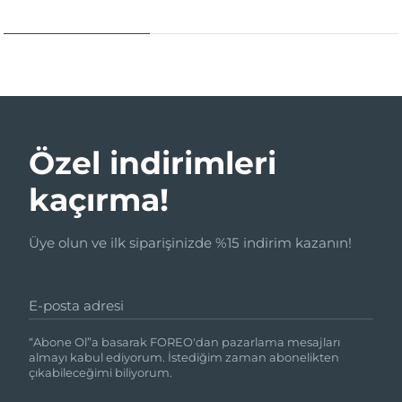
Özel indirimleri
kaçırma!
Üye olun ve ilk siparişinizde %15 indirim kazanın!
E-posta adresi
“Abone Ol”a basarak FOREO'dan pazarlama mesajları
almayı kabul ediyorum. İstediğim zaman abonelikten
çıkabileceğimi biliyorum.