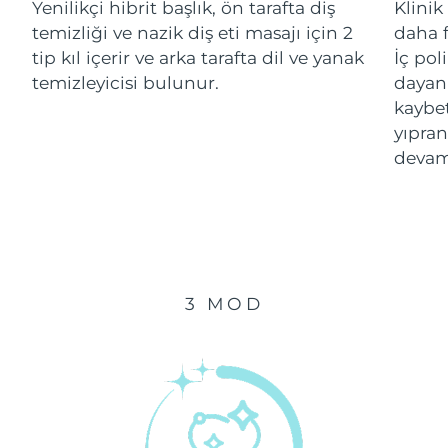
Yenilikçi hibrit başlık, ön tarafta diş
Klinik
temizliği ve nazik diş eti masajı için 2
daha f
Çin Makao ÖİB
Tahmini teslim tarihi
8/12/26
tip kıl içerir ve arka tarafta dil ve yanak
İç pol
temizleyicisi bulunur.
dayanı
Malezya
Tahmini teslim tarihi
8/13/26
kaybe
yıpran
Malta
Tahmini teslim tarihi
8/10/26
devam
Meksika
Tahmini teslim tarihi
8/14/26
Monako
Tahmini teslim tarihi
8/11/26
Hollanda
Tahmini teslim tarihi
8/10/26
3 MOD
Yeni Zelanda
Tahmini teslim tarihi
8/10/26
Norveç
Tahmini teslim tarihi
8/10/26
Umman
Tahmini teslim tarihi
8/13/26