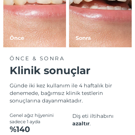
Önce
Sonra
ÖNCE & SONRA
Klinik sonuçlar
Günde iki kez kullanım ile 4 haftalık bir
denemede, bağımsız klinik testlerin
sonuçlarına dayanmaktadır.
Genel ağız hijyenini
Diş eti iltihabını
sadece 1 ayda
azaltır
.
%140