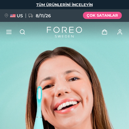
Ana
TÜM ÜRÜNLERINI INCELEYIN
içeriğe
atla
US
8/11/26
ÇOK SATANLAR
YENİ
Giriş
Dil Seçimi
BREAKING NEWS
Kullanici profi̇li̇
English
Deutsch
Español
Cihazlarım
FAQ™ Pure Beauty-Tech Elixir
Français
Italiano
Português
Siparişlerim
Polski
Svenska
Русский
Türkçe
简体中文
繁體中文
Adresim
issa™ Teeth Whitening Set
Aboneliklerim