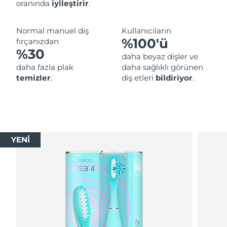
oranında
iyileştirir
.
Normal manuel diş
Kullanıcıların
%100'ü
fırçanızdan
%30
daha beyaz dişler ve
daha fazla plak
daha sağlıklı görünen
temizler
.
diş etleri
bildiriyor
.
YENİ