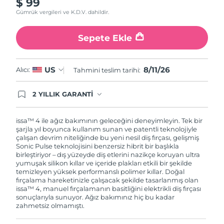
$ 99
Gümrük vergileri ve K.D.V. dahildir.
Sepete Ekle
8/11/26
US
Alıcı:
Tahmini teslim tarihi:
2 YILLIK GARANTİ
Satın aldığınız Foreo cihazı, Tüketici Kanununa
göre 2 (iki) yıl firmamız garantisi altında
korunmaktadır. Cihazınızla ilgili herhangi bir
issa™ 4 ile ağız bakımının geleceğini deneyimleyin. Tek bir
şikayet, arıza durumunda Garanti Belgesinde yer
şarjla yıl boyunca kullanım sunan ve patentli teknolojiyle
alan servisimize ve merkez ofis adresimize
çalışan devrim niteliğinde bu yeni nesil diş fırçası, gelişmiş
ürününüzü teslim edebilirsiniz. Ürününüzle
Sonic Pulse teknolojisini benzersiz hibrit bir başlıkla
alakalı sorun tespit edildiğinde yeni bir ürünle
birleştiriyor – dış yüzeyde diş etlerini nazikçe koruyan ultra
değişimi sağlanmakta ve adresinize
yumuşak silikon kıllar ve içeride plakları etkili bir şekilde
gönderilmektedir.
temizleyen yüksek performanslı polimer kıllar. Doğal
fırçalama hareketinizle çalışacak şekilde tasarlanmış olan
issa™ 4, manuel fırçalamanın basitliğini elektrikli diş fırçası
sonuçlarıyla sunuyor. Ağız bakımınız hiç bu kadar
zahmetsiz olmamıştı.