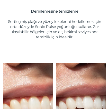
Türkiye
Tahmini teslim tarihi
8/11/26
Derinlemesine temizleme
Birleşik Arap
Tahmini teslim tarihi
8/11/26
Emirlikleri
Sertleşmiş plağı ve yüzey lekelerini hedeflemek için
orta düzeyde Sonic Pulse yoğunluğu kullanır. Zor
ulaşılabilir bölgeler için ve diş hekimi seviyesinde
Birleşik Krallık
Tahmini teslim tarihi
8/10/26
temizlik için idealdir.
Amerika Birleşik
Tahmini teslim tarihi
8/11/26
Devletleri
Özbekistan
Tahmini teslim tarihi
8/15/26
Vietnam
Tahmini teslim tarihi
8/16/26