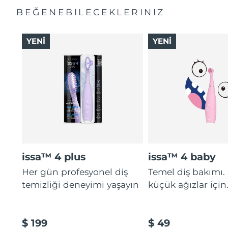
BEĞENEBILECEKLERINIZ
YENİ
YENİ
issa™ 4 plus
issa™ 4 baby
Her gün profesyonel diş
Temel diş bakımı.
temizliği deneyimi yaşayın
küçük ağızlar için
$ 199
$ 49