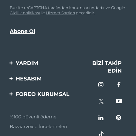
Bu site reCAPTCHA tarafından koruma altındadır ve Google
Gizlilik politikası
ile
Hizmet Şartları
geçerlidir.
YARDIM
BIZI TAKIP
EDIN
Bi̇zi̇mle İleti̇şi̇me Geçi̇n
HESABIM
Si̇pari̇şler & Sevki̇yat
Ürün Kaydı
FOREO KURUMSAL
Garanti̇ & İade
Destek
FOREO Hakkinda
Sık Sorulan Sorular
%100 güvenli ödeme
Ortaklik Programi
Pil bilgileri
Bazaarvoice İncelemeleri
Ortaklık haberleri