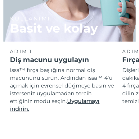
KULLANIMI
Basit ve kolay
ADIM 1
ADIM
Diş macunu uygulayın
Fırç
issa™ fırça başlığına normal diş
Dişler
macununu sürün. Ardından issa™ 4’ü
dakika
açmak için evrensel düğmeye basın ve
4 fırç
isterseniz uygulamadan tercih
dilini
ettiğiniz modu seçin.
Uygulamayı
temizl
indirin.