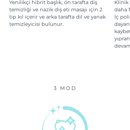
Yenilikçi hibrit başlık, ön tarafta diş
Klinik
temizliği ve nazik diş eti masajı için 2
daha f
Çin Makao ÖİB
Tahmini teslim tarihi
8/14/26
tip kıl içerir ve arka tarafta dil ve yanak
İç pol
temizleyicisi bulunur.
dayanı
Malezya
Tahmini teslim tarihi
8/15/26
kaybe
yıpran
Malta
Tahmini teslim tarihi
8/12/26
devam
Meksika
Tahmini teslim tarihi
8/16/26
Monako
Tahmini teslim tarihi
8/13/26
Hollanda
Tahmini teslim tarihi
8/12/26
3 MOD
Yeni Zelanda
Tahmini teslim tarihi
8/12/26
Norveç
Tahmini teslim tarihi
8/12/26
Umman
Tahmini teslim tarihi
8/15/26