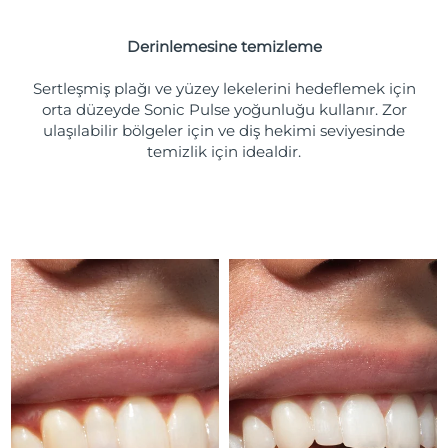
Türkiye
Tahmini teslim tarihi
8/13/26
Derinlemesine temizleme
Birleşik Arap
Tahmini teslim tarihi
8/13/26
Emirlikleri
Sertleşmiş plağı ve yüzey lekelerini hedeflemek için
orta düzeyde Sonic Pulse yoğunluğu kullanır. Zor
ulaşılabilir bölgeler için ve diş hekimi seviyesinde
Birleşik Krallık
Tahmini teslim tarihi
8/12/26
temizlik için idealdir.
Amerika Birleşik
Tahmini teslim tarihi
8/13/26
Devletleri
Özbekistan
Tahmini teslim tarihi
8/17/26
Vietnam
Tahmini teslim tarihi
8/18/26