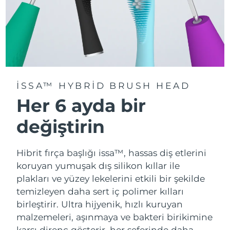
ISSA™ HYBRID BRUSH HEAD
Her 6 ayda bir
değiştirin
Hibrit fırça başlığı issa™, hassas diş etlerini
koruyan yumuşak dış silikon kıllar ile
plakları ve yüzey lekelerini etkili bir şekilde
temizleyen daha sert iç polimer kılları
birleştirir. Ultra hijyenik, hızlı kuruyan
malzemeleri, aşınmaya ve bakteri birikimine
karşı direnç gösterir, her seferinde daha