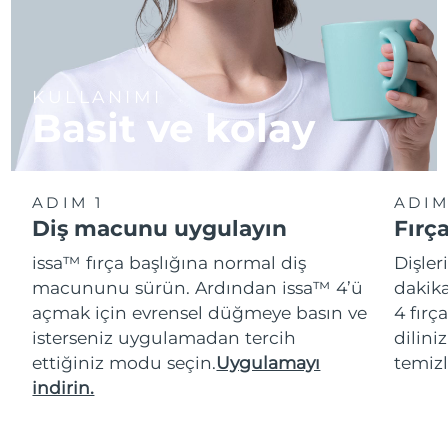
KULLANIMI
Basit ve kolay
ADIM 1
ADIM
Diş macunu uygulayın
Fırç
issa™ fırça başlığına normal diş
Dişler
macununu sürün. Ardından issa™ 4’ü
dakika
açmak için evrensel düğmeye basın ve
4 fırç
isterseniz uygulamadan tercih
dilini
ettiğiniz modu seçin.
Uygulamayı
temizl
indirin.