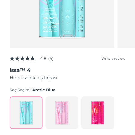
4.8
(5)
Write a review
4.8
out
issa™ 4
of
5
Hibrit sonik diş fırçası
stars,
average
rating
Seç Seçimi:
Arctic Blue
value.
Read
5
Reviews.
Same
page
link.