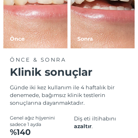
Önce
Sonra
ÖNCE & SONRA
Klinik sonuçlar
Günde iki kez kullanım ile 4 haftalık bir
denemede, bağımsız klinik testlerin
sonuçlarına dayanmaktadır.
Genel ağız hijyenini
Diş eti iltihabını
sadece 1 ayda
azaltır
.
%140