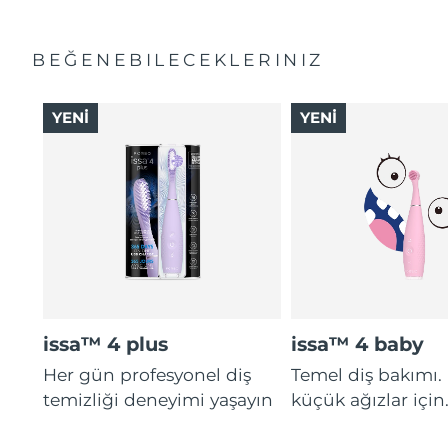
BEĞENEBILECEKLERINIZ
YENİ
YENİ
issa™ 4 plus
issa™ 4 baby
Her gün profesyonel diş
Temel diş bakımı.
temizliği deneyimi yaşayın
küçük ağızlar için