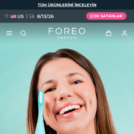
Ana
TÜM ÜRÜNLERINI INCELEYIN
içeriğe
atla
US
8/13/26
ÇOK SATANLAR
YENİ
Giriş
Dil Seçimi
BREAKING NEWS
Kullanici profi̇li̇
English
Deutsch
Español
Cihazlarım
FAQ™ Pure Beauty-Tech Elixir
Français
Italiano
Português
Siparişlerim
Polski
Svenska
Русский
Türkçe
简体中文
繁體中文
Adresim
issa™ Teeth Whitening Set
Aboneliklerim