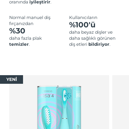
oranında
iyileştirir
.
Normal manuel diş
Kullanıcıların
%100'ü
fırçanızdan
%30
daha beyaz dişler ve
daha fazla plak
daha sağlıklı görünen
temizler
.
diş etleri
bildiriyor
.
YENİ