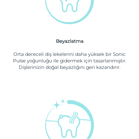
Filipinler
Tahmini teslim tarihi
8/15/26
Polonya
Tahmini teslim tarihi
8/13/26
Portekiz
Tahmini teslim tarihi
8/12/26
Beyazlatma
Porto Riko
Tahmini teslim tarihi
8/14/26
Orta dereceli diş lekelerini daha yüksek bir Sonic
Pulse yoğunluğu ile gidermek için tasarlanmıştır.
Katar
Tahmini teslim tarihi
8/13/26
Dişlerinizin doğal beyazlığını geri kazandırır.
Reunion
Tahmini teslim tarihi
8/17/26
Romanya
Tahmini teslim tarihi
8/12/26
Rusya
Tahmini teslim tarihi
8/20/26
Suudi Arabistan
Tahmini teslim tarihi
8/13/26
Singapur
Tahmini teslim tarihi
8/14/26