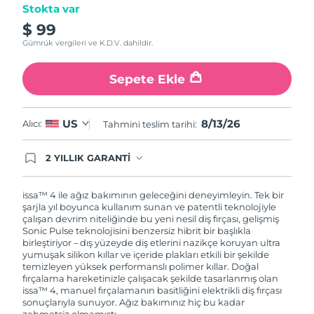
Stokta var
$ 99
Gümrük vergileri ve K.D.V. dahildir.
Sepete Ekle
8/13/26
US
Alıcı:
Tahmini teslim tarihi:
2 YILLIK GARANTİ
Satın aldığınız Foreo cihazı, Tüketici Kanununa
göre 2 (iki) yıl firmamız garantisi altında
korunmaktadır. Cihazınızla ilgili herhangi bir
issa™ 4 ile ağız bakımının geleceğini deneyimleyin. Tek bir
şikayet, arıza durumunda Garanti Belgesinde yer
şarjla yıl boyunca kullanım sunan ve patentli teknolojiyle
alan servisimize ve merkez ofis adresimize
çalışan devrim niteliğinde bu yeni nesil diş fırçası, gelişmiş
ürününüzü teslim edebilirsiniz. Ürününüzle
Sonic Pulse teknolojisini benzersiz hibrit bir başlıkla
alakalı sorun tespit edildiğinde yeni bir ürünle
birleştiriyor – dış yüzeyde diş etlerini nazikçe koruyan ultra
değişimi sağlanmakta ve adresinize
yumuşak silikon kıllar ve içeride plakları etkili bir şekilde
gönderilmektedir.
temizleyen yüksek performanslı polimer kıllar. Doğal
fırçalama hareketinizle çalışacak şekilde tasarlanmış olan
issa™ 4, manuel fırçalamanın basitliğini elektrikli diş fırçası
sonuçlarıyla sunuyor. Ağız bakımınız hiç bu kadar
zahmetsiz olmamıştı.