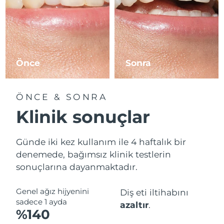
Önce
Sonra
ÖNCE & SONRA
Klinik sonuçlar
Günde iki kez kullanım ile 4 haftalık bir
denemede, bağımsız klinik testlerin
sonuçlarına dayanmaktadır.
Genel ağız hijyenini
Diş eti iltihabını
sadece 1 ayda
azaltır
.
%140