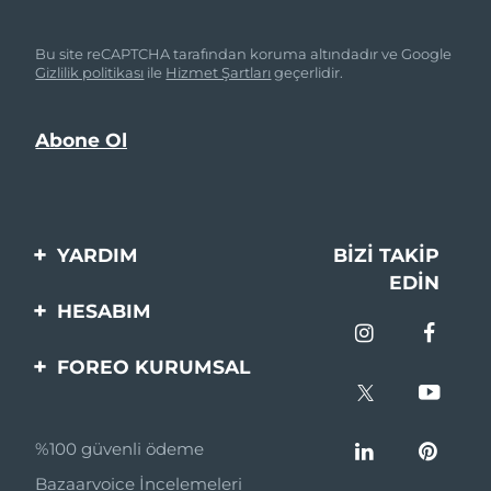
Bu site reCAPTCHA tarafından koruma altındadır ve Google
Gizlilik politikası
ile
Hizmet Şartları
geçerlidir.
YARDIM
BIZI TAKIP
EDIN
Bi̇zi̇mle İleti̇şi̇me Geçi̇n
HESABIM
Si̇pari̇şler & Sevki̇yat
Ürün Kaydı
FOREO KURUMSAL
Garanti̇ & İade
Destek
FOREO Hakkinda
Sık Sorulan Sorular
%100 güvenli ödeme
Ortaklik Programi
Pil bilgileri
Bazaarvoice İncelemeleri