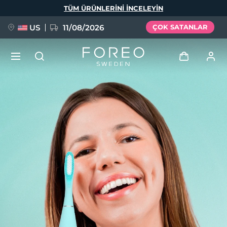
Ana
TÜM ÜRÜNLERINI INCELEYIN
içeriğe
atla
US
11/08/2026
ÇOK SATANLAR
YENİ
Giriş
Dil Seçimi
BREAKING NEWS
Kullanici profi̇li̇
English
Deutsch
Español
Cihazlarım
FAQ™ Pure Beauty-Tech Elixir
Français
Italiano
Português
Siparişlerim
Polski
Svenska
Русский
Türkçe
简体中文
繁體中文
Adresim
issa™ Teeth Whitening Set
Aboneliklerim