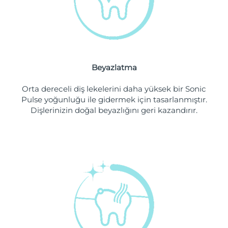
Filipinler
Tahmini teslim tarihi
8/13/26
Polonya
Tahmini teslim tarihi
8/11/26
Portekiz
Tahmini teslim tarihi
8/10/26
Beyazlatma
Porto Riko
Tahmini teslim tarihi
8/12/26
Orta dereceli diş lekelerini daha yüksek bir Sonic
Pulse yoğunluğu ile gidermek için tasarlanmıştır.
Katar
Tahmini teslim tarihi
8/11/26
Dişlerinizin doğal beyazlığını geri kazandırır.
Reunion
Tahmini teslim tarihi
8/15/26
Romanya
Tahmini teslim tarihi
8/10/26
Rusya
Tahmini teslim tarihi
8/18/26
Suudi Arabistan
Tahmini teslim tarihi
8/11/26
Singapur
Tahmini teslim tarihi
8/12/26