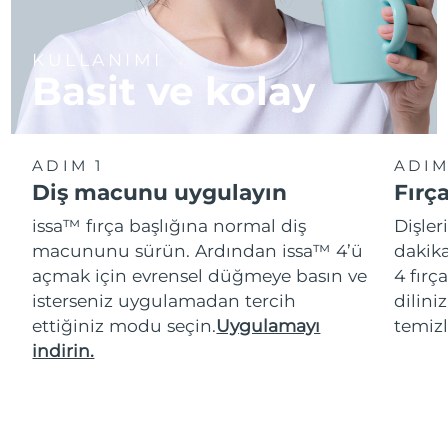
KULLANIMI
Basit ve kolay
ADIM 1
ADIM
Diş macunu uygulayın
Fırç
issa™ fırça başlığına normal diş
Dişler
macununu sürün. Ardından issa™ 4’ü
dakika
açmak için evrensel düğmeye basın ve
4 fırç
isterseniz uygulamadan tercih
dilini
ettiğiniz modu seçin.
Uygulamayı
temizl
indirin.