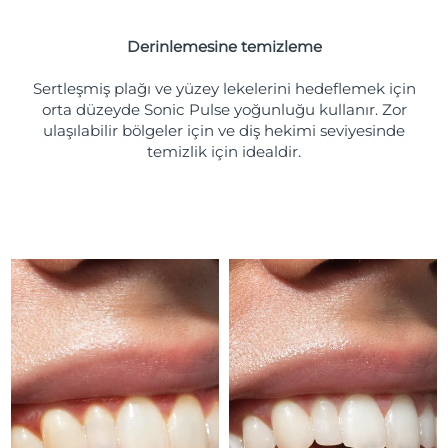
Türkiye
Tahmini teslim tarihi
8/11/26
Derinlemesine temizleme
Birleşik Arap
Tahmini teslim tarihi
8/11/26
Emirlikleri
Sertleşmiş plağı ve yüzey lekelerini hedeflemek için
orta düzeyde Sonic Pulse yoğunluğu kullanır. Zor
ulaşılabilir bölgeler için ve diş hekimi seviyesinde
Birleşik Krallık
Tahmini teslim tarihi
8/10/26
temizlik için idealdir.
Amerika Birleşik
Tahmini teslim tarihi
8/11/26
Devletleri
Özbekistan
Tahmini teslim tarihi
8/15/26
Vietnam
Tahmini teslim tarihi
8/16/26