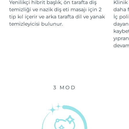
Yenilikçi hibrit başlık, ön tarafta diş
Klinik
temizliği ve nazik diş eti masajı için 2
daha f
Çin Makao ÖİB
Tahmini teslim tarihi
8/12/26
tip kıl içerir ve arka tarafta dil ve yanak
İç pol
temizleyicisi bulunur.
dayanı
Malezya
Tahmini teslim tarihi
8/13/26
kaybe
yıpran
Malta
Tahmini teslim tarihi
8/10/26
devam
Meksika
Tahmini teslim tarihi
8/14/26
Monako
Tahmini teslim tarihi
8/11/26
Hollanda
Tahmini teslim tarihi
8/10/26
3 MOD
Yeni Zelanda
Tahmini teslim tarihi
8/10/26
Norveç
Tahmini teslim tarihi
8/10/26
Umman
Tahmini teslim tarihi
8/13/26