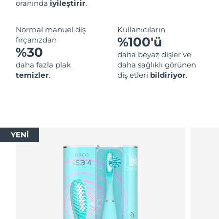
oranında
iyileştirir
.
Normal manuel diş
Kullanıcıların
%100'ü
fırçanızdan
%30
daha beyaz dişler ve
daha fazla plak
daha sağlıklı görünen
temizler
.
diş etleri
bildiriyor
.
YENİ