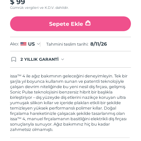
$ 99
Gümrük vergileri ve K.D.V. dahildir.
Sepete Ekle
8/11/26
US
Alıcı:
Tahmini teslim tarihi:
2 YILLIK GARANTİ
Satın aldığınız Foreo cihazı, Tüketici Kanununa
göre 2 (iki) yıl firmamız garantisi altında
korunmaktadır. Cihazınızla ilgili herhangi bir
issa™ 4 ile ağız bakımının geleceğini deneyimleyin. Tek bir
şikayet, arıza durumunda Garanti Belgesinde yer
şarjla yıl boyunca kullanım sunan ve patentli teknolojiyle
alan servisimize ve merkez ofis adresimize
çalışan devrim niteliğinde bu yeni nesil diş fırçası, gelişmiş
ürününüzü teslim edebilirsiniz. Ürününüzle
Sonic Pulse teknolojisini benzersiz hibrit bir başlıkla
alakalı sorun tespit edildiğinde yeni bir ürünle
birleştiriyor – dış yüzeyde diş etlerini nazikçe koruyan ultra
değişimi sağlanmakta ve adresinize
yumuşak silikon kıllar ve içeride plakları etkili bir şekilde
gönderilmektedir.
temizleyen yüksek performanslı polimer kıllar. Doğal
fırçalama hareketinizle çalışacak şekilde tasarlanmış olan
issa™ 4, manuel fırçalamanın basitliğini elektrikli diş fırçası
sonuçlarıyla sunuyor. Ağız bakımınız hiç bu kadar
zahmetsiz olmamıştı.