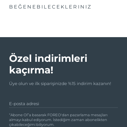
BEĞENEBILECEKLERINIZ
Özel indirimleri
kaçırma!
Üye olun ve ilk siparişinizde %15 indirim kazanın!
E-posta adresi
“Abone Ol”a basarak FOREO'dan pazarlama mesajları
almayı kabul ediyorum. İstediğim zaman abonelikten
çıkabileceğimi biliyorum.