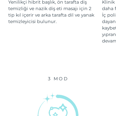
Yenilikçi hibrit başlık, ön tarafta diş
Klinik
temizliği ve nazik diş eti masajı için 2
daha f
Çin Makao ÖİB
Tahmini teslim tarihi
8/11/26
tip kıl içerir ve arka tarafta dil ve yanak
İç pol
temizleyicisi bulunur.
dayanı
Malezya
Tahmini teslim tarihi
8/12/26
kaybe
yıpran
Malta
Tahmini teslim tarihi
8/9/26
devam
Meksika
Tahmini teslim tarihi
8/13/26
Monako
Tahmini teslim tarihi
8/10/26
Hollanda
Tahmini teslim tarihi
8/9/26
3 MOD
Yeni Zelanda
Tahmini teslim tarihi
8/9/26
Norveç
Tahmini teslim tarihi
8/9/26
Umman
Tahmini teslim tarihi
8/12/26