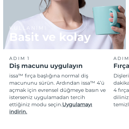
KULLANIMI
Basit ve kolay
ADIM 1
ADIM
Diş macunu uygulayın
Fırç
issa™ fırça başlığına normal diş
Dişler
macununu sürün. Ardından issa™ 4’ü
dakika
açmak için evrensel düğmeye basın ve
4 fırç
isterseniz uygulamadan tercih
dilini
ettiğiniz modu seçin.
Uygulamayı
temizl
indirin.