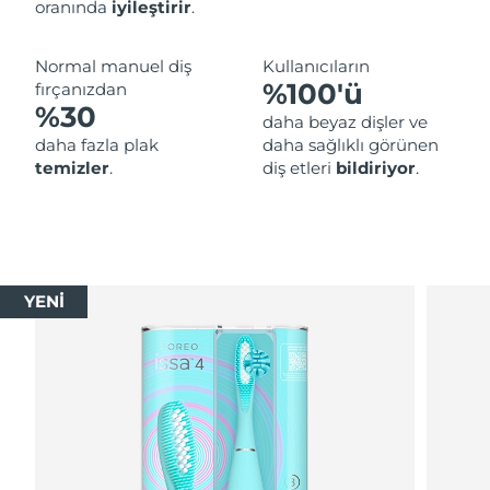
oranında
iyileştirir
.
Normal manuel diş
Kullanıcıların
%100'ü
fırçanızdan
%30
daha beyaz dişler ve
daha fazla plak
daha sağlıklı görünen
temizler
.
diş etleri
bildiriyor
.
YENİ