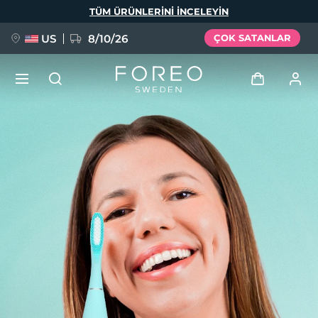
Ana
TÜM ÜRÜNLERINI INCELEYIN
içeriğe
atla
US
8/10/26
ÇOK SATANLAR
YENİ
Giriş
Dil Seçimi
BREAKING NEWS
Kullanici profi̇li̇
English
Deutsch
Español
Cihazlarım
FAQ™ Pure Beauty-Tech Elixir
Français
Italiano
Português
Siparişlerim
Polski
Svenska
Русский
Türkçe
简体中文
繁體中文
Adresim
issa™ Teeth Whitening Set
Aboneliklerim