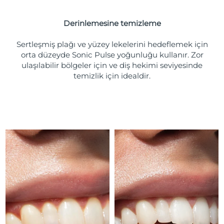
Türkiye
Tahmini teslim tarihi
8/10/26
Derinlemesine temizleme
Birleşik Arap
Tahmini teslim tarihi
8/10/26
Emirlikleri
Sertleşmiş plağı ve yüzey lekelerini hedeflemek için
orta düzeyde Sonic Pulse yoğunluğu kullanır. Zor
ulaşılabilir bölgeler için ve diş hekimi seviyesinde
Birleşik Krallık
Tahmini teslim tarihi
8/9/26
temizlik için idealdir.
Amerika Birleşik
Tahmini teslim tarihi
8/10/26
Devletleri
Özbekistan
Tahmini teslim tarihi
8/14/26
Vietnam
Tahmini teslim tarihi
8/15/26