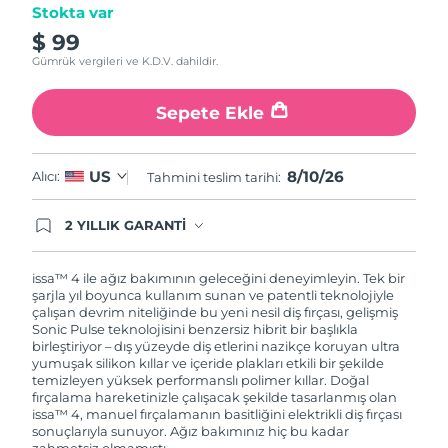
Stokta var
$ 99
Gümrük vergileri ve K.D.V. dahildir.
Sepete Ekle
8/10/26
US
Alıcı:
Tahmini teslim tarihi:
2 YILLIK GARANTİ
Satın aldığınız Foreo cihazı, Tüketici Kanununa
göre 2 (iki) yıl firmamız garantisi altında
korunmaktadır. Cihazınızla ilgili herhangi bir
issa™ 4 ile ağız bakımının geleceğini deneyimleyin. Tek bir
şikayet, arıza durumunda Garanti Belgesinde yer
şarjla yıl boyunca kullanım sunan ve patentli teknolojiyle
alan servisimize ve merkez ofis adresimize
çalışan devrim niteliğinde bu yeni nesil diş fırçası, gelişmiş
ürününüzü teslim edebilirsiniz. Ürününüzle
Sonic Pulse teknolojisini benzersiz hibrit bir başlıkla
alakalı sorun tespit edildiğinde yeni bir ürünle
birleştiriyor – dış yüzeyde diş etlerini nazikçe koruyan ultra
değişimi sağlanmakta ve adresinize
yumuşak silikon kıllar ve içeride plakları etkili bir şekilde
gönderilmektedir.
temizleyen yüksek performanslı polimer kıllar. Doğal
fırçalama hareketinizle çalışacak şekilde tasarlanmış olan
issa™ 4, manuel fırçalamanın basitliğini elektrikli diş fırçası
sonuçlarıyla sunuyor. Ağız bakımınız hiç bu kadar
zahmetsiz olmamıştı.