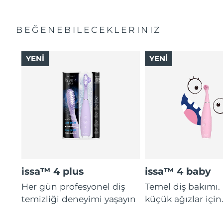
BEĞENEBILECEKLERINIZ
YENİ
YENİ
issa™ 4 plus
issa™ 4 baby
Her gün profesyonel diş
Temel diş bakımı.
temizliği deneyimi yaşayın
küçük ağızlar için