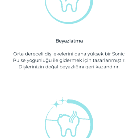
Filipinler
Tahmini teslim tarihi
8/12/26
Polonya
Tahmini teslim tarihi
8/10/26
Portekiz
Tahmini teslim tarihi
8/9/26
Beyazlatma
Porto Riko
Tahmini teslim tarihi
8/11/26
Orta dereceli diş lekelerini daha yüksek bir Sonic
Pulse yoğunluğu ile gidermek için tasarlanmıştır.
Katar
Tahmini teslim tarihi
8/10/26
Dişlerinizin doğal beyazlığını geri kazandırır.
Reunion
Tahmini teslim tarihi
8/14/26
Romanya
Tahmini teslim tarihi
8/9/26
Rusya
Tahmini teslim tarihi
8/17/26
Suudi Arabistan
Tahmini teslim tarihi
8/10/26
Singapur
Tahmini teslim tarihi
8/11/26