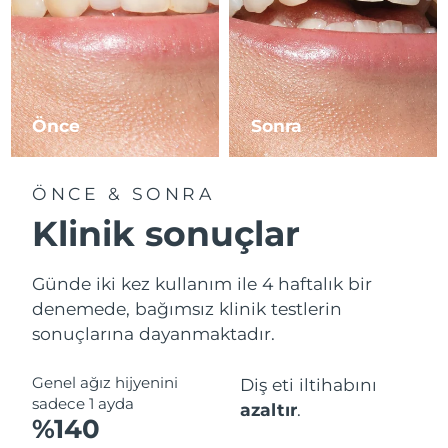
Önce
Sonra
ÖNCE & SONRA
Klinik sonuçlar
Günde iki kez kullanım ile 4 haftalık bir
denemede, bağımsız klinik testlerin
sonuçlarına dayanmaktadır.
Genel ağız hijyenini
Diş eti iltihabını
sadece 1 ayda
azaltır
.
%140