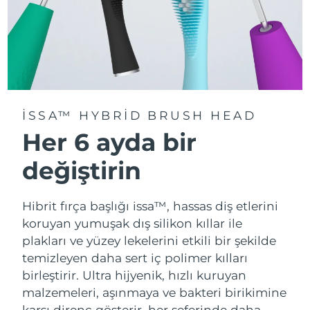
ISSA™ HYBRID BRUSH HEAD
Her 6 ayda bir
değiştirin
Hibrit fırça başlığı issa™, hassas diş etlerini
koruyan yumuşak dış silikon kıllar ile
plakları ve yüzey lekelerini etkili bir şekilde
temizleyen daha sert iç polimer kılları
birleştirir. Ultra hijyenik, hızlı kuruyan
malzemeleri, aşınmaya ve bakteri birikimine
karşı direnç gösterir, her seferinde daha