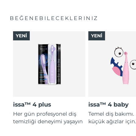
BEĞENEBILECEKLERINIZ
YENİ
YENİ
issa™ 4 plus
issa™ 4 baby
Her gün profesyonel diş
Temel diş bakımı.
temizliği deneyimi yaşayın
küçük ağızlar için