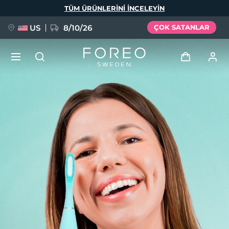
Ana
TÜM ÜRÜNLERINI INCELEYIN
içeriğe
atla
US
8/10/26
ÇOK SATANLAR
YENİ
Giriş
Dil Seçimi
BREAKING NEWS
Kullanici profi̇li̇
English
Deutsch
Español
Cihazlarım
FAQ™ Pure Beauty-Tech Elixir
Français
Italiano
Português
Siparişlerim
Polski
Svenska
Русский
Türkçe
简体中文
繁體中文
Adresim
issa™ Teeth Whitening Set
Aboneliklerim