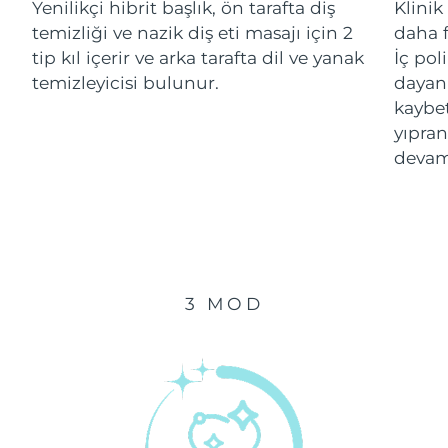
Yenilikçi hibrit başlık, ön tarafta diş
Klinik
temizliği ve nazik diş eti masajı için 2
daha f
Çin Makao ÖİB
Tahmini teslim tarihi
8/11/26
tip kıl içerir ve arka tarafta dil ve yanak
İç pol
temizleyicisi bulunur.
dayanı
Malezya
Tahmini teslim tarihi
8/12/26
kaybe
yıpran
Malta
Tahmini teslim tarihi
8/9/26
devam
Meksika
Tahmini teslim tarihi
8/13/26
Monako
Tahmini teslim tarihi
8/10/26
Hollanda
Tahmini teslim tarihi
8/9/26
3 MOD
Yeni Zelanda
Tahmini teslim tarihi
8/9/26
Norveç
Tahmini teslim tarihi
8/9/26
Umman
Tahmini teslim tarihi
8/12/26