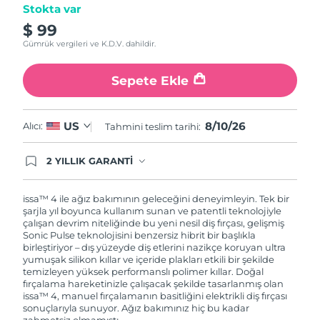
Stokta var
$ 99
Gümrük vergileri ve K.D.V. dahildir.
Sepete Ekle
8/10/26
US
Alıcı:
Tahmini teslim tarihi:
2 YILLIK GARANTİ
Satın aldığınız Foreo cihazı, Tüketici Kanununa
göre 2 (iki) yıl firmamız garantisi altında
korunmaktadır. Cihazınızla ilgili herhangi bir
issa™ 4 ile ağız bakımının geleceğini deneyimleyin. Tek bir
şikayet, arıza durumunda Garanti Belgesinde yer
şarjla yıl boyunca kullanım sunan ve patentli teknolojiyle
alan servisimize ve merkez ofis adresimize
çalışan devrim niteliğinde bu yeni nesil diş fırçası, gelişmiş
ürününüzü teslim edebilirsiniz. Ürününüzle
Sonic Pulse teknolojisini benzersiz hibrit bir başlıkla
alakalı sorun tespit edildiğinde yeni bir ürünle
birleştiriyor – dış yüzeyde diş etlerini nazikçe koruyan ultra
değişimi sağlanmakta ve adresinize
yumuşak silikon kıllar ve içeride plakları etkili bir şekilde
gönderilmektedir.
temizleyen yüksek performanslı polimer kıllar. Doğal
fırçalama hareketinizle çalışacak şekilde tasarlanmış olan
issa™ 4, manuel fırçalamanın basitliğini elektrikli diş fırçası
sonuçlarıyla sunuyor. Ağız bakımınız hiç bu kadar
zahmetsiz olmamıştı.