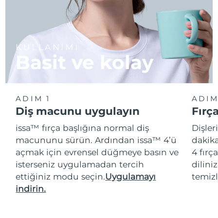
KULLANIMI
Basit ve kolay
ADIM 1
ADIM
Diş macunu uygulayın
Fırç
issa™ fırça başlığına normal diş
Dişler
macununu sürün. Ardından issa™ 4’ü
dakika
açmak için evrensel düğmeye basın ve
4 fırç
isterseniz uygulamadan tercih
dilini
ettiğiniz modu seçin.
Uygulamayı
temizl
indirin.