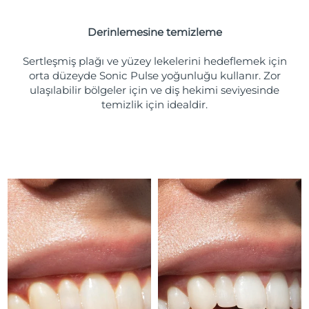
Türkiye
Tahmini teslim tarihi
8/10/26
Derinlemesine temizleme
Birleşik Arap
Tahmini teslim tarihi
8/10/26
Emirlikleri
Sertleşmiş plağı ve yüzey lekelerini hedeflemek için
orta düzeyde Sonic Pulse yoğunluğu kullanır. Zor
ulaşılabilir bölgeler için ve diş hekimi seviyesinde
Birleşik Krallık
Tahmini teslim tarihi
8/9/26
temizlik için idealdir.
Amerika Birleşik
Tahmini teslim tarihi
8/10/26
Devletleri
Özbekistan
Tahmini teslim tarihi
8/14/26
Vietnam
Tahmini teslim tarihi
8/15/26