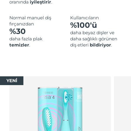
oranında
iyileştirir
.
Normal manuel diş
Kullanıcıların
%100'ü
fırçanızdan
%30
daha beyaz dişler ve
daha fazla plak
daha sağlıklı görünen
temizler
.
diş etleri
bildiriyor
.
YENİ