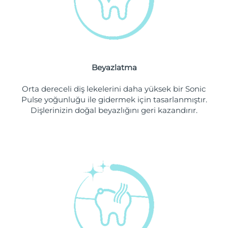
Filipinler
Tahmini teslim tarihi
8/12/26
Polonya
Tahmini teslim tarihi
8/10/26
Portekiz
Tahmini teslim tarihi
8/9/26
Beyazlatma
Porto Riko
Tahmini teslim tarihi
8/11/26
Orta dereceli diş lekelerini daha yüksek bir Sonic
Pulse yoğunluğu ile gidermek için tasarlanmıştır.
Katar
Tahmini teslim tarihi
8/10/26
Dişlerinizin doğal beyazlığını geri kazandırır.
Reunion
Tahmini teslim tarihi
8/14/26
Romanya
Tahmini teslim tarihi
8/9/26
Rusya
Tahmini teslim tarihi
8/17/26
Suudi Arabistan
Tahmini teslim tarihi
8/10/26
Singapur
Tahmini teslim tarihi
8/11/26