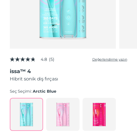
4.8
(5)
Değerlendirme yazın
5
üzerinden
issa™ 4
4.8
yıldız,
Hibrit sonik diş fırçası
ortalama
puan
değeri.
Seç Seçimi:
Arctic Blue
Read
5
Reviews.
Aynı
sayfa
bağlantısı.