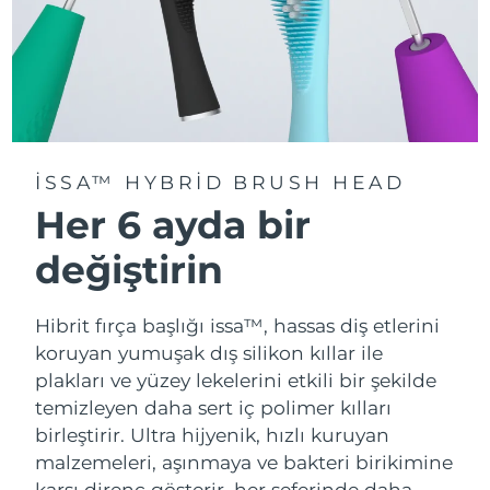
ISSA™ HYBRID BRUSH HEAD
Her 6 ayda bir
değiştirin
Hibrit fırça başlığı issa™, hassas diş etlerini
koruyan yumuşak dış silikon kıllar ile
plakları ve yüzey lekelerini etkili bir şekilde
temizleyen daha sert iç polimer kılları
birleştirir. Ultra hijyenik, hızlı kuruyan
malzemeleri, aşınmaya ve bakteri birikimine
karşı direnç gösterir, her seferinde daha