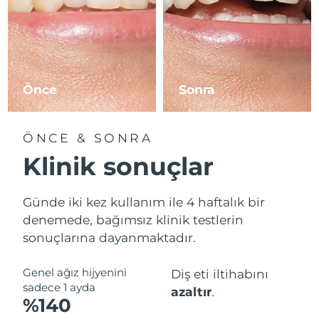
Önce
Sonra
ÖNCE & SONRA
Klinik sonuçlar
Günde iki kez kullanım ile 4 haftalık bir
denemede, bağımsız klinik testlerin
sonuçlarına dayanmaktadır.
Genel ağız hijyenini
Diş eti iltihabını
sadece 1 ayda
azaltır
.
%140