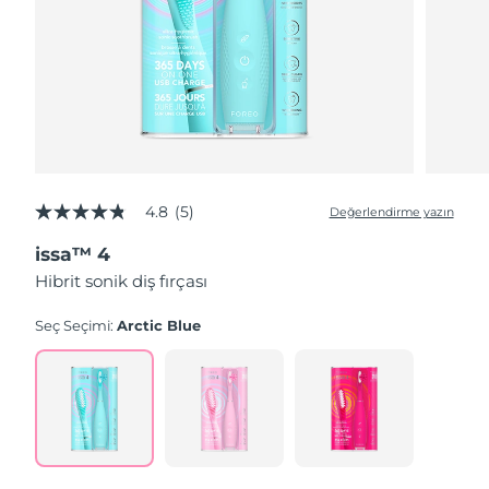
4.8
(5)
Değerlendirme yazın
5
üzerinden
issa™ 4
4.8
yıldız,
Hibrit sonik diş fırçası
ortalama
puan
değeri.
Seç Seçimi:
Arctic Blue
Read
5
Reviews.
Aynı
sayfa
bağlantısı.