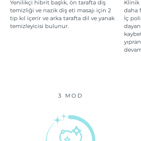
Yenilikçi hibrit başlık, ön tarafta diş
Klinik
Letonya
Tahmini teslim tarihi
8.08.2026
temizliği ve nazik diş eti masajı için 2
daha f
tip kıl içerir ve arka tarafta dil ve yanak
İç pol
Lübnan
Tahmini teslim tarihi
9.08.2026
temizleyicisi bulunur.
dayanı
kaybe
Litvanya
Tahmini teslim tarihi
8.08.2026
yıpran
Lüksemburg
Tahmini teslim tarihi
8.08.2026
devam
Tahmini teslim tarihi
Çin Makao ÖİB
10.08.2026
Malezya
Tahmini teslim tarihi
11.08.2026
3 MOD
Malta
Tahmini teslim tarihi
8.08.2026
Tahmini teslim tarihi
Meksika
12.08.2026
Monako
Tahmini teslim tarihi
9.08.2026