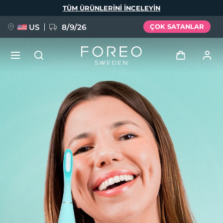
Ana
TÜM ÜRÜNLERINI INCELEYIN
içeriğe
atla
US
8/9/26
ÇOK SATANLAR
YENİ
Giriş
Dil Seçimi
BREAKING NEWS
Kullanici profi̇li̇
English
Deutsch
Español
Cihazlarım
FAQ™ Pure Beauty-Tech Elixir
Français
Italiano
Português
Siparişlerim
Polski
Svenska
Русский
Türkçe
简体中文
繁體中文
Adresim
issa™ Teeth Whitening Set
Aboneliklerim