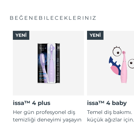
BEĞENEBILECEKLERINIZ
YENİ
YENİ
issa™ 4 plus
issa™ 4 baby
Her gün profesyonel diş
Temel diş bakımı.
temizliği deneyimi yaşayın
küçük ağızlar için