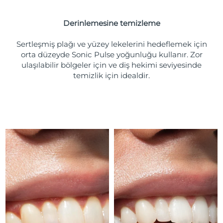
İspanya
Tahmini teslim tarihi
8.08.2026
Derinlemesine temizleme
Sertleşmiş plağı ve yüzey lekelerini hedeflemek için
İsveç
Tahmini teslim tarihi
8.08.2026
orta düzeyde Sonic Pulse yoğunluğu kullanır. Zor
ulaşılabilir bölgeler için ve diş hekimi seviyesinde
İsviçre
Tahmini teslim tarihi
8.08.2026
temizlik için idealdir.
Tahmini teslim tarihi
Tayvan
13.08.2026
Tahmini teslim tarihi
Tayland
12.08.2026
Türkiye
Tahmini teslim tarihi
9.08.2026
Birleşik Arap
Tahmini teslim tarihi
9.08.2026
Emirlikleri
Birleşik Krallık
Tahmini teslim tarihi
8.08.2026