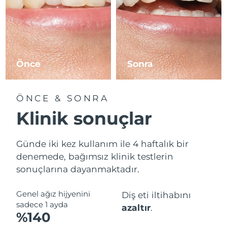
Amerika Birleşik
Tahmini teslim tarihi
9.08.2026
Devletleri
Tahmini teslim tarihi
Özbekistan
13.08.2026
Önce
Sonra
Tahmini teslim tarihi
Vietnam
14.08.2026
ÖNCE & SONRA
Klinik sonuçlar
Günde iki kez kullanım ile 4 haftalık bir
denemede, bağımsız klinik testlerin
sonuçlarına dayanmaktadır.
Genel ağız hijyenini
Diş eti iltihabını
sadece 1 ayda
azaltır
.
%140