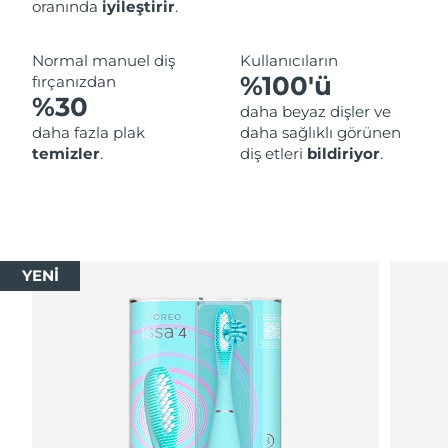
oranında
iyileştirir
.
Normal manuel diş
Kullanıcıların
%100'ü
fırçanızdan
%30
daha beyaz dişler ve
daha fazla plak
daha sağlıklı görünen
temizler
.
diş etleri
bildiriyor
.
YENİ