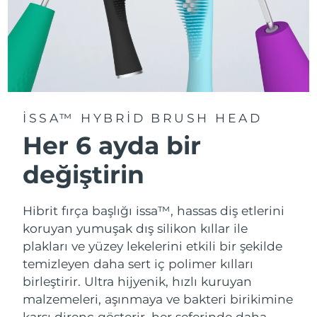
ISSA™ HYBRID BRUSH HEAD
Her 6 ayda bir
değiştirin
Hibrit fırça başlığı issa™, hassas diş etlerini
koruyan yumuşak dış silikon kıllar ile
plakları ve yüzey lekelerini etkili bir şekilde
temizleyen daha sert iç polimer kılları
birleştirir. Ultra hijyenik, hızlı kuruyan
malzemeleri, aşınmaya ve bakteri birikimine
karşı direnç gösterir, her seferinde daha