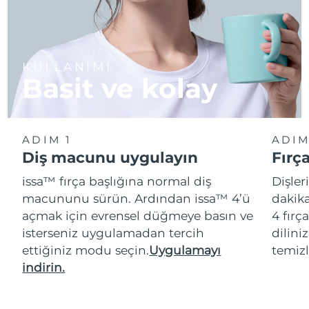
KULLANIMI
Basit ve kolay
ADIM 1
ADIM
Diş macunu uygulayın
Fırç
issa™ fırça başlığına normal diş
Dişler
macununu sürün. Ardından issa™ 4’ü
dakika
açmak için evrensel düğmeye basın ve
4 fırç
isterseniz uygulamadan tercih
dilini
ettiğiniz modu seçin.
Uygulamayı
temizl
indirin.