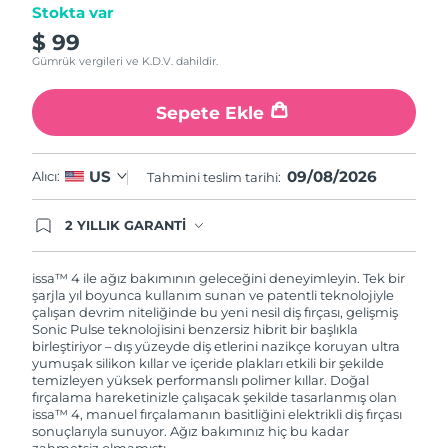
Stokta var
$ 99
Gümrük vergileri ve K.D.V. dahildir.
Sepete Ekle
09/08/2026
US
Alıcı:
Tahmini teslim tarihi:
2 YILLIK GARANTİ
Satın aldığınız Foreo cihazı, Tüketici Kanununa
göre 2 (iki) yıl firmamız garantisi altında
korunmaktadır. Cihazınızla ilgili herhangi bir
issa™ 4 ile ağız bakımının geleceğini deneyimleyin. Tek bir
şikayet, arıza durumunda Garanti Belgesinde yer
şarjla yıl boyunca kullanım sunan ve patentli teknolojiyle
alan servisimize ve merkez ofis adresimize
çalışan devrim niteliğinde bu yeni nesil diş fırçası, gelişmiş
ürününüzü teslim edebilirsiniz. Ürününüzle
Sonic Pulse teknolojisini benzersiz hibrit bir başlıkla
alakalı sorun tespit edildiğinde yeni bir ürünle
birleştiriyor – dış yüzeyde diş etlerini nazikçe koruyan ultra
değişimi sağlanmakta ve adresinize
yumuşak silikon kıllar ve içeride plakları etkili bir şekilde
gönderilmektedir.
temizleyen yüksek performanslı polimer kıllar. Doğal
fırçalama hareketinizle çalışacak şekilde tasarlanmış olan
issa™ 4, manuel fırçalamanın basitliğini elektrikli diş fırçası
sonuçlarıyla sunuyor. Ağız bakımınız hiç bu kadar
zahmetsiz olmamıştı.