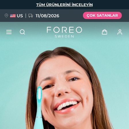
Ana
TÜM ÜRÜNLERINI INCELEYIN
içeriğe
atla
US
11/08/2026
ÇOK SATANLAR
YENİ
Giriş
Dil Seçimi
BREAKING NEWS
Kullanici profi̇li̇
English
Deutsch
Español
Cihazlarım
FAQ™ Pure Beauty-Tech Elixir
Français
Italiano
Português
Siparişlerim
Polski
Svenska
Русский
Türkçe
简体中文
繁體中文
Adresim
issa™ Teeth Whitening Set
Aboneliklerim