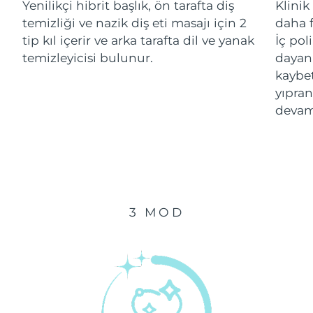
Yenilikçi hibrit başlık, ön tarafta diş
Klinik
temizliği ve nazik diş eti masajı için 2
daha f
Çin Makao ÖİB
Tahmini teslim tarihi
8/12/26
tip kıl içerir ve arka tarafta dil ve yanak
İç pol
temizleyicisi bulunur.
dayanı
Malezya
Tahmini teslim tarihi
8/13/26
kaybe
yıpran
Malta
Tahmini teslim tarihi
8/10/26
devam
Meksika
Tahmini teslim tarihi
8/14/26
Monako
Tahmini teslim tarihi
8/11/26
Hollanda
Tahmini teslim tarihi
8/10/26
3 MOD
Yeni Zelanda
Tahmini teslim tarihi
8/10/26
Norveç
Tahmini teslim tarihi
8/10/26
Umman
Tahmini teslim tarihi
8/13/26