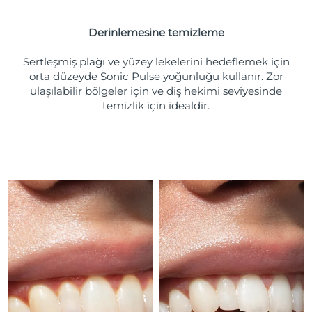
Türkiye
Tahmini teslim tarihi
8/11/26
Derinlemesine temizleme
Birleşik Arap
Tahmini teslim tarihi
8/11/26
Emirlikleri
Sertleşmiş plağı ve yüzey lekelerini hedeflemek için
orta düzeyde Sonic Pulse yoğunluğu kullanır. Zor
ulaşılabilir bölgeler için ve diş hekimi seviyesinde
Birleşik Krallık
Tahmini teslim tarihi
8/10/26
temizlik için idealdir.
Amerika Birleşik
Tahmini teslim tarihi
8/11/26
Devletleri
Özbekistan
Tahmini teslim tarihi
8/15/26
Vietnam
Tahmini teslim tarihi
8/16/26