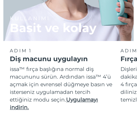
KULLANIMI
Basit ve kolay
ADIM 1
ADIM
Diş macunu uygulayın
Fırç
issa™ fırça başlığına normal diş
Dişler
macununu sürün. Ardından issa™ 4’ü
dakika
açmak için evrensel düğmeye basın ve
4 fırç
isterseniz uygulamadan tercih
dilini
ettiğiniz modu seçin.
Uygulamayı
temizl
indirin.