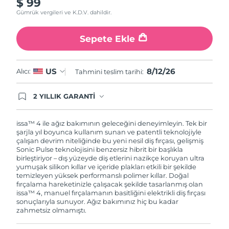
$ 99
Gümrük vergileri ve K.D.V. dahildir.
Sepete Ekle
8/12/26
US
Alıcı:
Tahmini teslim tarihi:
2 YILLIK GARANTİ
Satın aldığınız Foreo cihazı, Tüketici Kanununa
göre 2 (iki) yıl firmamız garantisi altında
korunmaktadır. Cihazınızla ilgili herhangi bir
issa™ 4 ile ağız bakımının geleceğini deneyimleyin. Tek bir
şikayet, arıza durumunda Garanti Belgesinde yer
şarjla yıl boyunca kullanım sunan ve patentli teknolojiyle
alan servisimize ve merkez ofis adresimize
çalışan devrim niteliğinde bu yeni nesil diş fırçası, gelişmiş
ürününüzü teslim edebilirsiniz. Ürününüzle
Sonic Pulse teknolojisini benzersiz hibrit bir başlıkla
alakalı sorun tespit edildiğinde yeni bir ürünle
birleştiriyor – dış yüzeyde diş etlerini nazikçe koruyan ultra
değişimi sağlanmakta ve adresinize
yumuşak silikon kıllar ve içeride plakları etkili bir şekilde
gönderilmektedir.
temizleyen yüksek performanslı polimer kıllar. Doğal
fırçalama hareketinizle çalışacak şekilde tasarlanmış olan
issa™ 4, manuel fırçalamanın basitliğini elektrikli diş fırçası
sonuçlarıyla sunuyor. Ağız bakımınız hiç bu kadar
zahmetsiz olmamıştı.