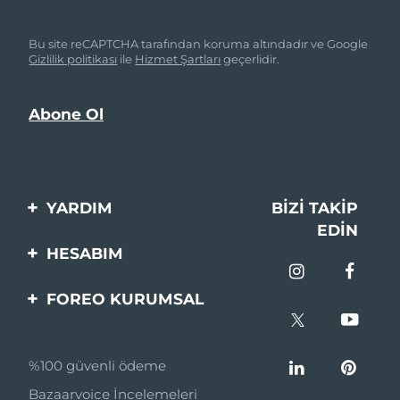
Bu site reCAPTCHA tarafından koruma altındadır ve Google
Gizlilik politikası
ile
Hizmet Şartları
geçerlidir.
YARDIM
BIZI TAKIP
EDIN
Bi̇zi̇mle İleti̇şi̇me Geçi̇n
HESABIM
Si̇pari̇şler & Sevki̇yat
Ürün Kaydı
FOREO KURUMSAL
Garanti̇ & İade
Destek
FOREO Hakkinda
Sık Sorulan Sorular
%100 güvenli ödeme
Ortaklik Programi
Pil bilgileri
Bazaarvoice İncelemeleri