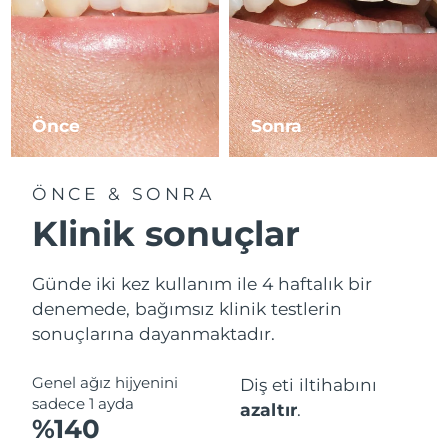
Önce
Sonra
ÖNCE & SONRA
Klinik sonuçlar
Günde iki kez kullanım ile 4 haftalık bir
denemede, bağımsız klinik testlerin
sonuçlarına dayanmaktadır.
Genel ağız hijyenini
Diş eti iltihabını
sadece 1 ayda
azaltır
.
%140