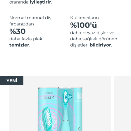
oranında
iyileştirir
.
Normal manuel diş
Kullanıcıların
%100'ü
fırçanızdan
%30
daha beyaz dişler ve
daha fazla plak
daha sağlıklı görünen
temizler
.
diş etleri
bildiriyor
.
YENİ