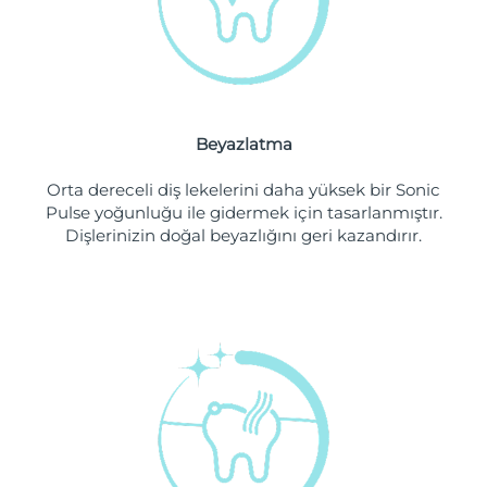
Filipinler
Tahmini teslim tarihi
8/13/26
Polonya
Tahmini teslim tarihi
8/11/26
Portekiz
Tahmini teslim tarihi
8/10/26
Beyazlatma
Porto Riko
Tahmini teslim tarihi
8/12/26
Orta dereceli diş lekelerini daha yüksek bir Sonic
Pulse yoğunluğu ile gidermek için tasarlanmıştır.
Katar
Tahmini teslim tarihi
8/11/26
Dişlerinizin doğal beyazlığını geri kazandırır.
Reunion
Tahmini teslim tarihi
8/15/26
Romanya
Tahmini teslim tarihi
8/10/26
Rusya
Tahmini teslim tarihi
8/18/26
Suudi Arabistan
Tahmini teslim tarihi
8/11/26
Singapur
Tahmini teslim tarihi
8/12/26