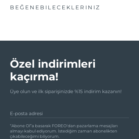
BEĞENEBILECEKLERINIZ
Özel indirimleri
kaçırma!
Üye olun ve ilk siparişinizde %15 indirim kazanın!
E-posta adresi
“Abone Ol”a basarak FOREO'dan pazarlama mesajları
almayı kabul ediyorum. İstediğim zaman abonelikten
çıkabileceğimi biliyorum.