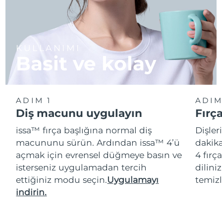
KULLANIMI
Basit ve kolay
ADIM 1
ADIM
Diş macunu uygulayın
Fırç
issa™ fırça başlığına normal diş
Dişler
macununu sürün. Ardından issa™ 4’ü
dakika
açmak için evrensel düğmeye basın ve
4 fırç
isterseniz uygulamadan tercih
dilini
ettiğiniz modu seçin.
Uygulamayı
temizl
indirin.