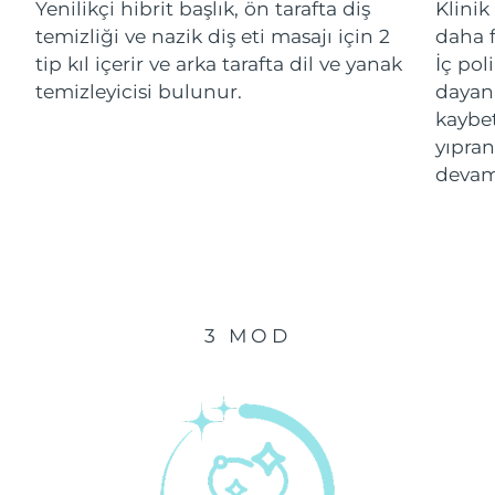
Yenilikçi hibrit başlık, ön tarafta diş
Klinik
temizliği ve nazik diş eti masajı için 2
daha f
Çin Makao ÖİB
Tahmini teslim tarihi
8/11/26
tip kıl içerir ve arka tarafta dil ve yanak
İç pol
temizleyicisi bulunur.
dayanı
Malezya
Tahmini teslim tarihi
8/12/26
kaybe
yıpran
Malta
Tahmini teslim tarihi
8/9/26
devam
Meksika
Tahmini teslim tarihi
8/13/26
Monako
Tahmini teslim tarihi
8/10/26
Hollanda
Tahmini teslim tarihi
8/9/26
3 MOD
Yeni Zelanda
Tahmini teslim tarihi
8/9/26
Norveç
Tahmini teslim tarihi
8/9/26
Umman
Tahmini teslim tarihi
8/12/26