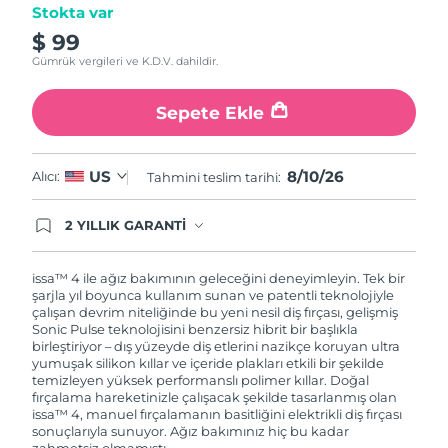
Stokta var
$ 99
Gümrük vergileri ve K.D.V. dahildir.
Sepete Ekle
8/10/26
US
Alıcı:
Tahmini teslim tarihi:
2 YILLIK GARANTİ
Satın aldığınız Foreo cihazı, Tüketici Kanununa
göre 2 (iki) yıl firmamız garantisi altında
korunmaktadır. Cihazınızla ilgili herhangi bir
issa™ 4 ile ağız bakımının geleceğini deneyimleyin. Tek bir
şikayet, arıza durumunda Garanti Belgesinde yer
şarjla yıl boyunca kullanım sunan ve patentli teknolojiyle
alan servisimize ve merkez ofis adresimize
çalışan devrim niteliğinde bu yeni nesil diş fırçası, gelişmiş
ürününüzü teslim edebilirsiniz. Ürününüzle
Sonic Pulse teknolojisini benzersiz hibrit bir başlıkla
alakalı sorun tespit edildiğinde yeni bir ürünle
birleştiriyor – dış yüzeyde diş etlerini nazikçe koruyan ultra
değişimi sağlanmakta ve adresinize
yumuşak silikon kıllar ve içeride plakları etkili bir şekilde
gönderilmektedir.
temizleyen yüksek performanslı polimer kıllar. Doğal
fırçalama hareketinizle çalışacak şekilde tasarlanmış olan
issa™ 4, manuel fırçalamanın basitliğini elektrikli diş fırçası
sonuçlarıyla sunuyor. Ağız bakımınız hiç bu kadar
zahmetsiz olmamıştı.