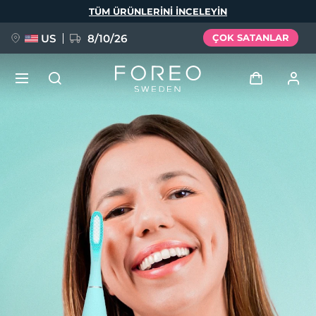
Ana
TÜM ÜRÜNLERINI INCELEYIN
içeriğe
atla
US
8/10/26
ÇOK SATANLAR
YENİ
Giriş
Dil Seçimi
BREAKING NEWS
Kullanici profi̇li̇
English
Deutsch
Español
Cihazlarım
FAQ™ Pure Beauty-Tech Elixir
Français
Italiano
Português
Siparişlerim
Polski
Svenska
Русский
Türkçe
简体中文
繁體中文
Adresim
issa™ Teeth Whitening Set
Aboneliklerim