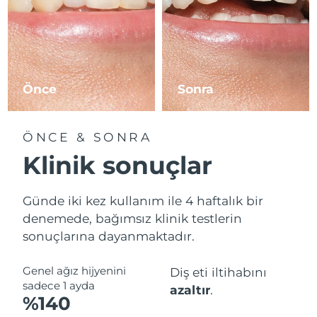
Önce
Sonra
ÖNCE & SONRA
Klinik sonuçlar
Günde iki kez kullanım ile 4 haftalık bir
denemede, bağımsız klinik testlerin
sonuçlarına dayanmaktadır.
Genel ağız hijyenini
Diş eti iltihabını
sadece 1 ayda
azaltır
.
%140