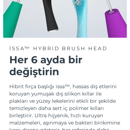
ISSA™ HYBRID BRUSH HEAD
Her 6 ayda bir
değiştirin
Hibrit fırça başlığı issa™, hassas diş etlerini
koruyan yumuşak dış silikon kıllar ile
plakları ve yüzey lekelerini etkili bir şekilde
temizleyen daha sert iç polimer kılları
birleştirir. Ultra hijyenik, hızlı kuruyan
malzemeleri, aşınmaya ve bakteri birikimine
karşı direnç gösterir, her seferinde daha