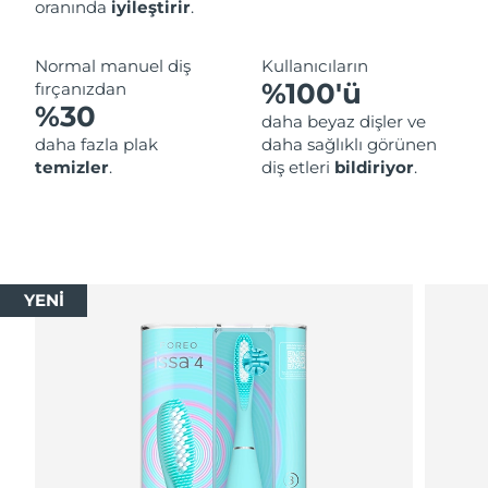
oranında
iyileştirir
.
Normal manuel diş
Kullanıcıların
%100'ü
fırçanızdan
%30
daha beyaz dişler ve
daha fazla plak
daha sağlıklı görünen
temizler
.
diş etleri
bildiriyor
.
YENİ