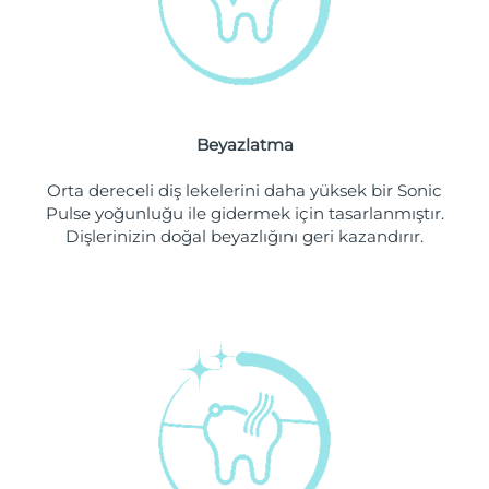
Filipinler
Tahmini teslim tarihi
8/12/26
Polonya
Tahmini teslim tarihi
8/10/26
Portekiz
Tahmini teslim tarihi
8/9/26
Beyazlatma
Porto Riko
Tahmini teslim tarihi
8/11/26
Orta dereceli diş lekelerini daha yüksek bir Sonic
Pulse yoğunluğu ile gidermek için tasarlanmıştır.
Katar
Tahmini teslim tarihi
8/10/26
Dişlerinizin doğal beyazlığını geri kazandırır.
Reunion
Tahmini teslim tarihi
8/14/26
Romanya
Tahmini teslim tarihi
8/9/26
Rusya
Tahmini teslim tarihi
8/17/26
Suudi Arabistan
Tahmini teslim tarihi
8/10/26
Singapur
Tahmini teslim tarihi
8/11/26