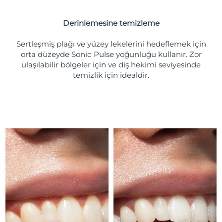
Türkiye
Tahmini teslim tarihi
8/10/26
Derinlemesine temizleme
Birleşik Arap
Tahmini teslim tarihi
8/10/26
Emirlikleri
Sertleşmiş plağı ve yüzey lekelerini hedeflemek için
orta düzeyde Sonic Pulse yoğunluğu kullanır. Zor
ulaşılabilir bölgeler için ve diş hekimi seviyesinde
Birleşik Krallık
Tahmini teslim tarihi
8/9/26
temizlik için idealdir.
Amerika Birleşik
Tahmini teslim tarihi
8/10/26
Devletleri
Özbekistan
Tahmini teslim tarihi
8/14/26
Vietnam
Tahmini teslim tarihi
8/15/26