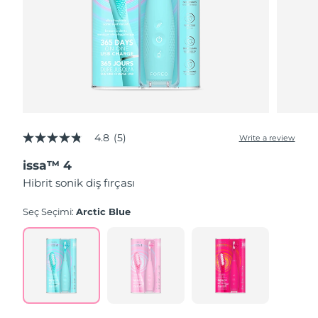
4.8
(5)
Write a review
4.8
out
issa™ 4
of
5
Hibrit sonik diş fırçası
stars,
average
rating
Seç Seçimi:
Arctic Blue
value.
Read
5
Reviews.
Same
page
link.