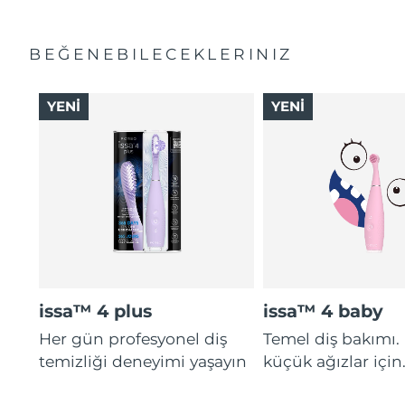
BEĞENEBILECEKLERINIZ
YENİ
YENİ
issa™ 4 plus
issa™ 4 baby
Her gün profesyonel diş
Temel diş bakımı.
temizliği deneyimi yaşayın
küçük ağızlar için