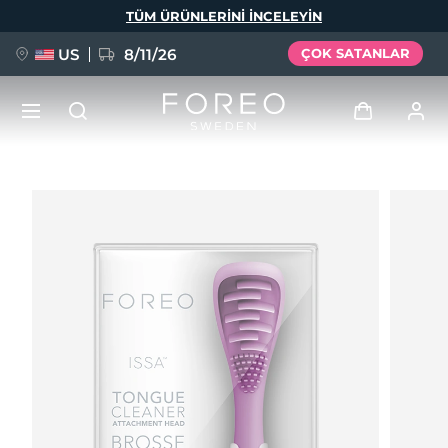
Ana
TÜM ÜRÜNLERINI INCELEYIN
içeriğe
atla
US
8/11/26
ÇOK SATANLAR
YENİ
Giriş
Dil Seçimi
BREAKING NEWS
Kullanici profi̇li̇
English
Deutsch
Español
Cihazlarım
FAQ™ Pure Beauty-Tech Elixir
Français
Italiano
Português
Siparişlerim
Polski
Svenska
Русский
Türkçe
简体中文
繁體中文
Adresim
issa™ Teeth Whitening Set
Aboneliklerim