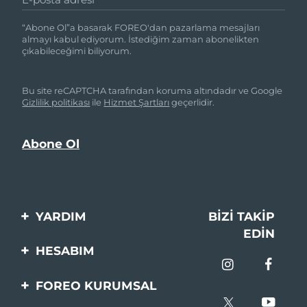
“Abone Ol”a basarak FOREO'dan pazarlama mesajları
almayı kabul ediyorum. İstediğim zaman abonelikten
çıkabileceğimi biliyorum.
Bu site reCAPTCHA tarafından koruma altındadır ve Google
Gizlilik politikası
ile
Hizmet Şartları
geçerlidir.
YARDIM
BIZI TAKIP
EDIN
Bi̇zi̇mle İleti̇şi̇me Geçi̇n
HESABIM
Si̇pari̇şler & Sevki̇yat
Ürün Kaydı
FOREO KURUMSAL
Garanti̇ & İade
Destek