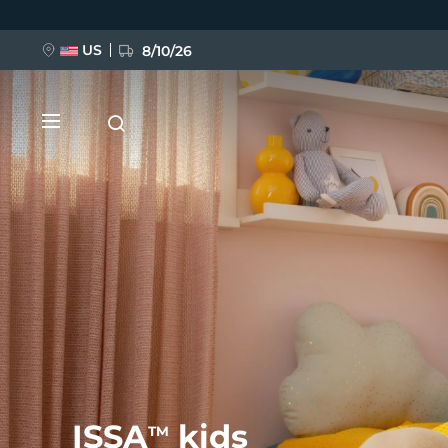
Ana
içeriğe
atla
US
8/10/26
YENİ
BREAKING NEWS
FAQ™ Pure Beauty-Tech Elixir
ISSA
kids
TM