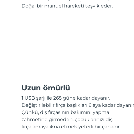
KIWI™ cilt bakımı
All acne treatment devices
All revitalizing eye massagers
Serum
Doğal bir manuel hareketi teşvik eder.
issa™ Teeth Whitening Gel
Advanced pore care essentials
For healthy hair
18% PAP
Kozmetik ürünleri
Erkekler
Tüm Ürünler
FOREO APP
Uzun ömürlü
1 USB şarjı ile 265 güne kadar dayanır.
HAKKINDA
Değiştirilebilir fırça başlıkları 6 aya kadar dayanır
Çünkü, diş fırçasının bakımını yapma
zahmetine girmeden, çocuklarınızı diş
fırçalamaya ikna etmek yeterli bir çabadır.