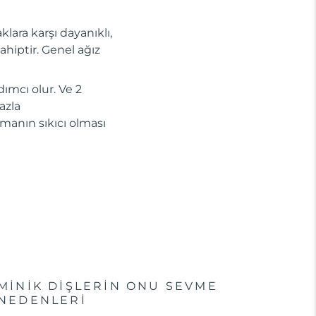
aklara karşı dayanıklı,
sahiptir. Genel ağız
ımcı olur. Ve 2
azla
amanın sıkıcı olması
MINIK DIŞLERIN ONU SEVME
NEDENLERI