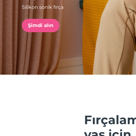
Silikon sonik fırça
issa™ Teeth Whitening Set
Şimdi alın
FAQ™ Dual LED Panel
POPÜLER
Özel teklifler
Çok satanlar
Fırçalam
yaş için.