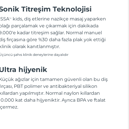
Sonik Titreşim Teknolojisi
ISSA
kids, diş etlerine nazikçe masaj yaparken
TM
plağı parçalamak ve çıkarmak için dakikada
9.000'e kadar titreşim sağlar. Normal manuel
diş fırçasına göre %30 daha fazla plak yok ettiği
klinik olarak kanıtlanmıştır.
Üçüncü şahıs klinik deneylerine dayalıdır
Ultra hijyenik
Küçük ağızlar için tamamen güvenli olan bu diş
fırçası, PBT polimer ve antibakteriyal silikon
kıllardan yapılmıştır. Normal naylon kıllardan
10.000 kat daha hijyeniktir. Ayrıca BPA ve ftalat
içermez.