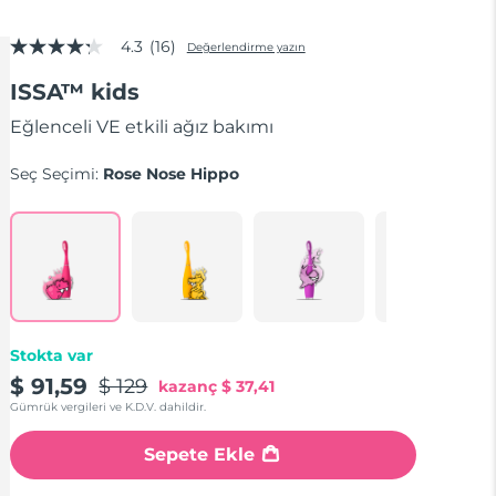
4.3
(16)
Değerlendirme yazın
5
üzerinden
ISSA™ kids
4.3
yıldız,
ortalama
Eğlenceli VE etkili ağız bakımı
puan
değeri.
Seç Seçimi:
Rose Nose Hippo
Read
16
Reviews.
Aynı
sayfa
bağlantısı.
Stokta var
$ 91,59
$ 129
kazanç
$ 37,41
Gümrük vergileri ve K.D.V. dahildir.
Sepete Ekle