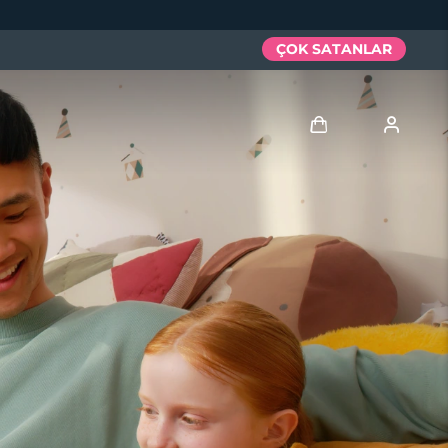
ÇOK SATANLAR
Giriş
Kullanici profi̇li̇
Cihazlarım
Siparişlerim
Adresim
Aboneliklerim