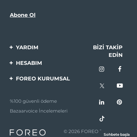
YARDIM
BIZI TAKIP
EDIN
Bi̇zi̇mle İleti̇şi̇me Geçi̇n
HESABIM
Si̇pari̇şler & Sevki̇yat
Ürün Kaydı
FOREO KURUMSAL
Garanti̇ & İade
Destek
FOREO Hakkinda
Sık Sorulan Sorular
%100 güvenli ödeme
Ortaklik Programi
Pil bilgileri
Bazaarvoice İncelemeleri
Ortaklık haberleri
MYSA
© 2026 FOREO Tüm hakları
Sohbete başla