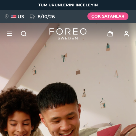
Ana
TÜM ÜRÜNLERINI INCELEYIN
içeriğe
atla
US
8/10/26
ÇOK SATANLAR
YENİ
Giriş
Dil Seçimi
BREAKING NEWS
Kullanici profi̇li̇
English
Deutsch
Español
Cihazlarım
FAQ™ Pure Beauty-Tech Elixir
Français
Italiano
Português
Siparişlerim
Polski
Svenska
Русский
Türkçe
简体中文
繁體中文
Adresim
issa™ Teeth Whitening Set
Aboneliklerim