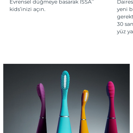
Evrensel düğmeye basarak ISSA
Daires
TM
kids’inizi açın.
yeni 
gerekt
30 san
yüz ya