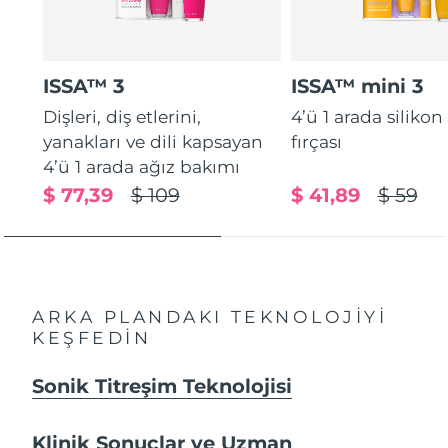
ISSA™ 3
ISSA™ mini 3
Dişleri, diş etlerini,
4’ü 1 arada silikon
yanakları ve dili kapsayan
fırçası
4’ü 1 arada ağız bakımı
$ 77,39
$ 109
$ 41,89
$ 59
ARKA PLANDAKI TEKNOLOJİYİ
KEŞFEDİN
Sonik Titreşim Teknolojisi
Klinik Sonuçlar ve Uzman