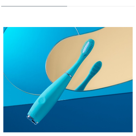
Türkiye
Tahmini teslim tarihi
8/10/26
Birleşik Arap
Tahmini teslim tarihi
8/10/26
Emirlikleri
Birleşik Krallık
Tahmini teslim tarihi
8/9/26
Amerika Birleşik
Tahmini teslim tarihi
8/10/26
Devletleri
Özbekistan
Tahmini teslim tarihi
8/14/26
Vietnam
Tahmini teslim tarihi
8/15/26