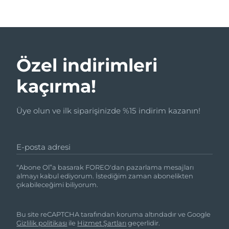
Özel indirimleri
kaçırma!
Üye olun ve ilk siparişinizde %15 indirim kazanın!
E-posta adresi
“Abone Ol”a basarak FOREO'dan pazarlama mesajları
almayı kabul ediyorum. İstediğim zaman abonelikten
çıkabileceğimi biliyorum.
Bu site reCAPTCHA tarafından koruma altındadır ve Google
Gizlilik politikası
ile
Hizmet Şartları
geçerlidir.