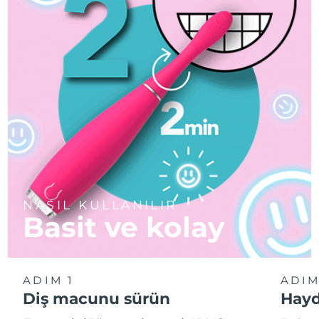
NASIL KULLANILIR
Basit ve kolay
ADIM 1
ADIM
Diş macunu sürün
Hayd