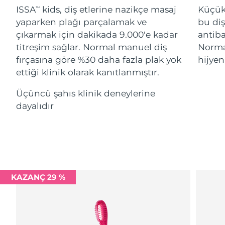
Advanced pore care essentials
For healthy hair
ISSA
kids, diş etlerine nazikçe masaj
Küçük
18% PAP
TM
İsrail
Tahmini teslim tarihi
8/13/26
Kozmetik ürünleri
Erkekler
yaparken plağı parçalamak ve
bu diş
çıkarmak için dakikada 9.000'e kadar
antiba
İtalya
Tahmini teslim tarihi
8/9/26
titreşim sağlar. Normal manuel diş
Normal
fırçasına göre %30 daha fazla plak yok
hijyen
Japonya
Tahmini teslim tarihi
8/12/26
ettiği klinik olarak kanıtlanmıştır.
Tüm Ürünler
Jersey
Tahmini teslim tarihi
8/14/26
Üçüncü şahıs klinik deneylerine
dayalıdır
Kazakistan
Tahmini teslim tarihi
8/11/26
FOREO APP
Kuveyt
Tahmini teslim tarihi
8/9/26
HAKKINDA
Letonya
Tahmini teslim tarihi
8/9/26
Lübnan
KAZANÇ 29 %
Tahmini teslim tarihi
8/10/26
Litvanya
Tahmini teslim tarihi
8/9/26
Lüksemburg
Tahmini teslim tarihi
8/9/26