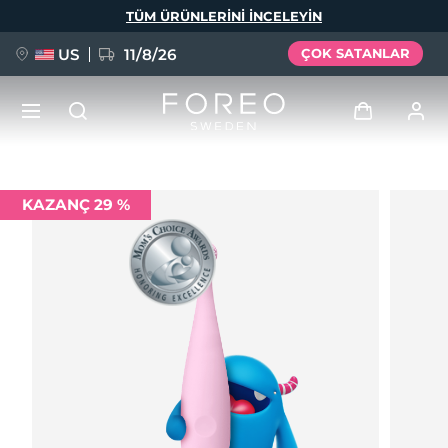
Ana
TÜM ÜRÜNLERINI INCELEYIN
içeriğe
atla
US
11/8/26
ÇOK SATANLAR
YENİ
Giriş
KAZANÇ 29 %
Dil Seçimi
BREAKING NEWS
Kullanici profi̇li̇
English
Deutsch
Español
Cihazlarım
FAQ™ Pure Beauty-Tech Elixir
Français
Italiano
Português
Siparişlerim
Polski
Svenska
Русский
Türkçe
简体中文
繁體中文
Adresim
issa™ Teeth Whitening Set
Aboneliklerim