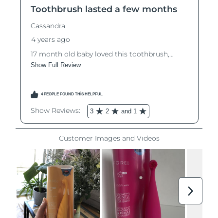
Çin Makao ÖİB
Tahmini teslim tarihi
8/12/26
Malezya
Tahmini teslim tarihi
8/13/26
Malta
Tahmini teslim tarihi
8/10/26
Meksika
Tahmini teslim tarihi
8/14/26
Monako
Tahmini teslim tarihi
8/11/26
Hollanda
Tahmini teslim tarihi
8/10/26
Yeni Zelanda
Tahmini teslim tarihi
8/10/26
Norveç
Tahmini teslim tarihi
8/10/26
Umman
Tahmini teslim tarihi
8/13/26