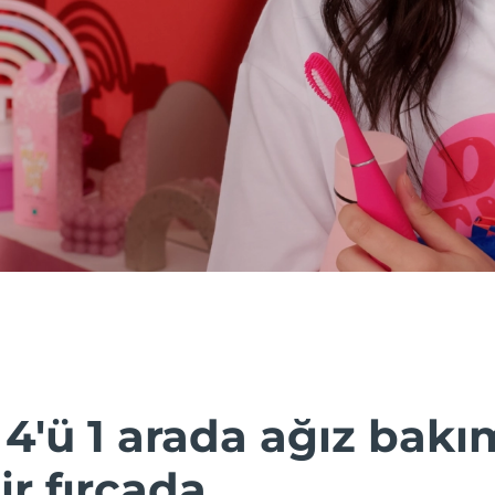
 4'ü 1 arada ağız bakı
r fırçada.