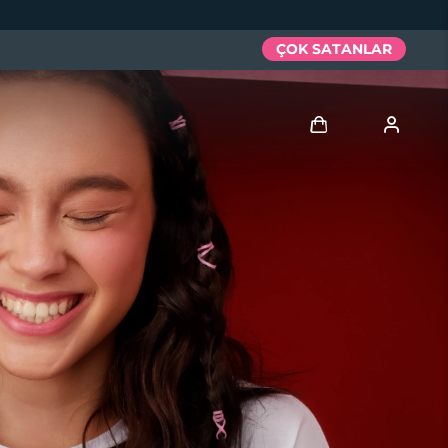
ÇOK SATANLAR
Giriş
Kullanici profi̇li̇
Cihazlarım
Siparişlerim
Adresim
Aboneliklerim