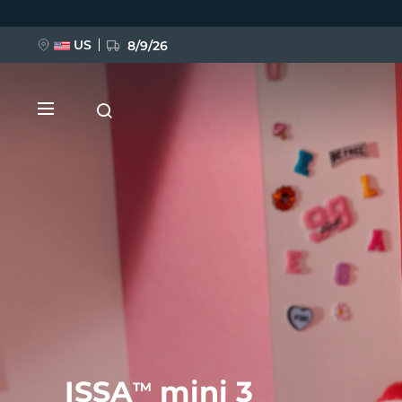
Ana
içeriğe
atla
US
8/9/26
YENİ
BREAKING NEWS
FAQ™ Pure Beauty-Tech Elixir
ISSA
mini 3
TM