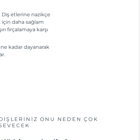
r. Diş etlerine nazikçe
ak için daha sağlam
ırı fırçalamaya karşı
 güne kadar dayanarak
r.
DİŞLERİNİZ ONU NEDEN ÇOK
SEVECEK