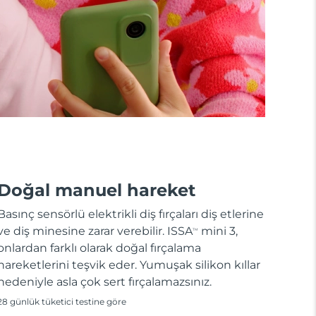
Doğal manuel hareket
Basınç sensörlü elektrikli diş fırçaları diş etlerine
ve diş minesine zarar verebilir. ISSA
mini 3,
TM
onlardan farklı olarak doğal fırçalama
hareketlerini teşvik eder. Yumuşak silikon kıllar
nedeniyle asla çok sert fırçalamazsınız.
28 günlük tüketici testine göre