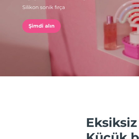
Silikon sonik fırça
issa™ Teeth Whitening Set
Şimdi alın
FAQ™ Dual LED Panel
POPÜLER
Özel teklifler
Çok satanlar
Eksiksiz
Küçük bi