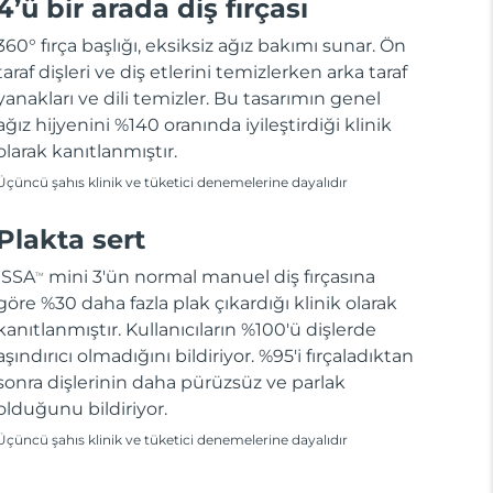
4’ü bir arada diş fırçası
360° fırça başlığı, eksiksiz ağız bakımı sunar. Ön
taraf dişleri ve diş etlerini temizlerken arka taraf
yanakları ve dili temizler. Bu tasarımın genel
ağız hijyenini %140 oranında iyileştirdiği klinik
olarak kanıtlanmıştır.
Üçüncü şahıs klinik ve tüketici denemelerine dayalıdır
Plakta sert
ISSA
mini 3'ün normal manuel diş fırçasına
TM
göre %30 daha fazla plak çıkardığı klinik olarak
kanıtlanmıştır. Kullanıcıların %100'ü dişlerde
aşındırıcı olmadığını bildiriyor. %95'i fırçaladıktan
sonra dişlerinin daha pürüzsüz ve parlak
olduğunu bildiriyor.
Üçüncü şahıs klinik ve tüketici denemelerine dayalıdır