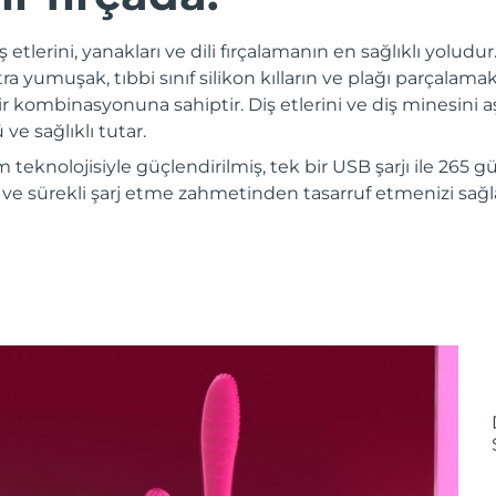
iş etlerini, yanakları ve dili fırçalamanın en sağlıklı yoludu
a yumuşak, tıbbi sınıf silikon kılların ve plağı parçalam
ir kombinasyonuna sahiptir. Diş etlerini ve diş minesini aş
ve sağlıklı tutar.
m teknolojisiyle güçlendirilmiş, tek bir USB şarjı ile 265
e sürekli şarj etme zahmetinden tasarruf etmenizi sağla