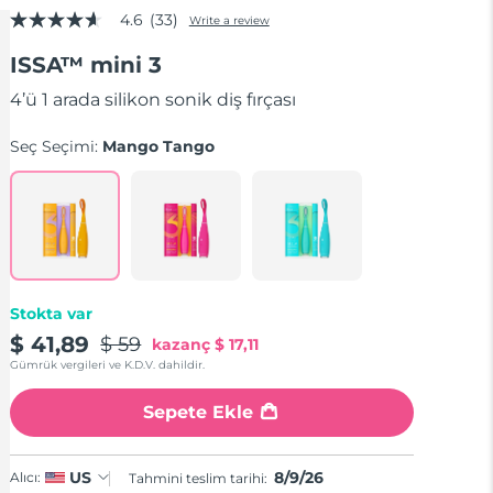
4.6
(33)
Write a review
4.6
out
ISSA™ mini 3
of
5
stars,
4’ü 1 arada silikon sonik diş fırçası
average
rating
Seç Seçimi:
Mango Tango
value.
Read
33
Reviews.
Same
page
link.
Stokta var
$ 41,89
$ 59
kazanç
$ 17,11
Gümrük vergileri ve K.D.V. dahildir.
Sepete Ekle
8/9/26
US
Alıcı:
Tahmini teslim tarihi: