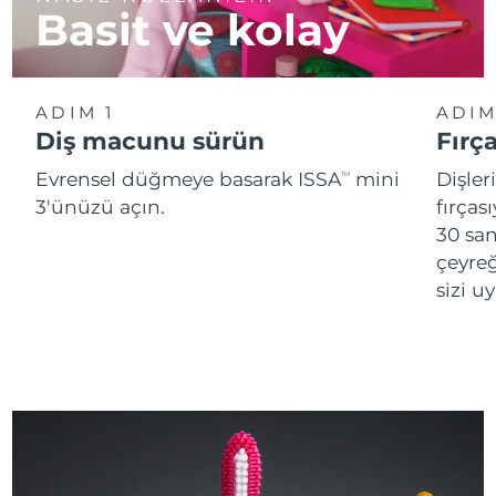
Basit ve kolay
ADIM 1
ADIM
Diş macunu sürün
Fırç
Evrensel düğmeye basarak ISSA
mini
Dişler
TM
3'ünüzü açın.
fırças
30 san
çeyreğ
sizi u