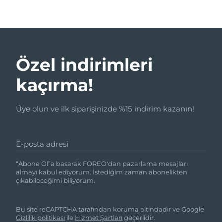
Özel indirimleri
kaçırma!
Üye olun ve ilk siparişinizde %15 indirim kazanın!
E-posta adresi
“Abone Ol”a basarak FOREO'dan pazarlama mesajları
almayı kabul ediyorum. İstediğim zaman abonelikten
çıkabileceğimi biliyorum.
Bu site reCAPTCHA tarafından koruma altındadır ve Google
Gizlilik politikası
ile
Hizmet Şartları
geçerlidir.