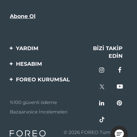
YARDIM
BIZI TAKIP
EDIN
Bi̇zi̇mle İleti̇şi̇me Geçi̇n
HESABIM
Si̇pari̇şler & Sevki̇yat
Ürün Kaydı
FOREO KURUMSAL
Garanti̇ & İade
Destek
FOREO Hakkinda
Sık Sorulan Sorular
%100 güvenli ödeme
Ortaklik Programi
Pil bilgileri
Bazaarvoice İncelemeleri
Ortaklık haberleri
MYSA
© 2026 FOREO Tüm hakları