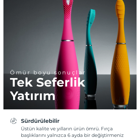
Ömür boyu sonuçlar
Tek Seferlik
Yatırım
Sürdürülebilir
Üstün kalite ve yılların ürün ömrü. Fırça
başlıklarını yalnızca 6 ayda bir değiştirmeniz