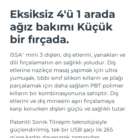
İSVEÇ GÜZELLIK RUTINI
Avustralya
Tahmini teslim tarihi
8/13/26
Eksiksiz 4'ü 1 arada
Avusturya
Tahmini teslim tarihi
8/10/26
ağız bakımı Küçük
Bahreyn
Tahmini teslim tarihi
8/11/26
bir fırçada.
Yüz temizleme
Yüz sıkılaştırma
Belçika
Tahmini teslim tarihi
8/10/26
LUNA™ 4 seti
BEAR™ 2 seti
ISSA
mini 3 dişleri, diş etlerini, yanakları ve
TM
Anti-aging massage
Microcurrent toning
Bermuda
Tahmini teslim tarihi
8/16/26
dili fırçalamanın en sağlıklı yoludur. Diş
etlerine nazikçe masaj yapmak için ultra
Nemlendirme
Ağız bakımı
Bosna-Hersek
Tahmini teslim tarihi
8/13/26
yumuşak, tıbbi sınıf silikon kılların ve plağı
LUNA™ 4 Plus
BEAR™ 2 go
UFO™ 3 seti
issa™ 4
parçalamak için daha sağlam PBT polimer
Massage, LED heating
Microcurrent toning on-the-go
Brunei
Tahmini teslim tarihi
8/15/26
FAQ™ YAŞLANMA KARŞITI BAKIM
kılların bir kombinasyonuna sahiptir. Diş
Deep facial hydration
Hybrid silicone sonic toothbrush
etlerini ve diş minesini aşırı fırçalamaya
Bulgaristan
Tahmini teslim tarihi
8/10/26
NEW
karşı korurken dişleri güçlü ve sağlıklı tutar.
LUNA™ 4 Men
BEAR™ 2 eyes & lips
UFO™ 3 LED
issa™ 4 plus
Kanada
For men, anti-aging massage
Microcurrent line smoothing device
Tahmini teslim tarihi
8/14/26
Patentli Sonik Titreşim teknolojisiyle
Near-infrared and red light therapy
Smart hybrid silicone sonic toothbrush
device
Yaşlanma karşıtı
LED bakım
güçlendirilmiş, tek bir USB şarjı ile 265
Şili
Tahmini teslim tarihi
8/14/26
güne kadar dayanarak zamandan,