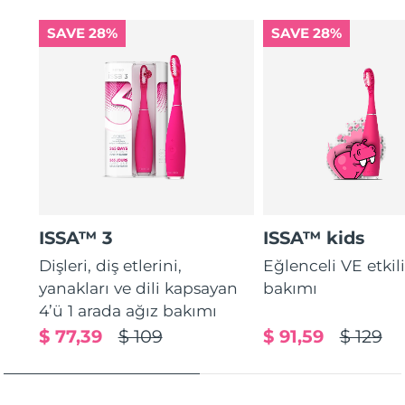
SAVE 28%
SAVE 28%
ISSA™ 3
ISSA™ kids
Dişleri, diş etlerini,
Eğlenceli VE etkil
yanakları ve dili kapsayan
bakımı
4’ü 1 arada ağız bakımı
$ 77,39
$ 109
$ 91,59
$ 129