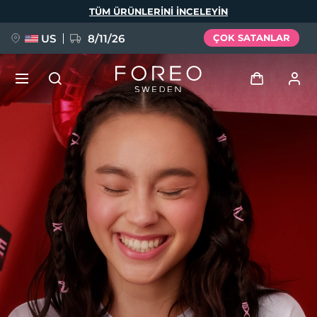
Ana
TÜM ÜRÜNLERINI INCELEYIN
içeriğe
atla
US
8/11/26
ÇOK SATANLAR
YENİ
Giriş
Dil Seçimi
BREAKING NEWS
Kullanici profi̇li̇
English
Deutsch
Español
Cihazlarım
FAQ™ Pure Beauty-Tech Elixir
Français
Italiano
Português
Siparişlerim
Polski
Svenska
Русский
Türkçe
简体中文
繁體中文
Adresim
issa™ Teeth Whitening Set
Aboneliklerim