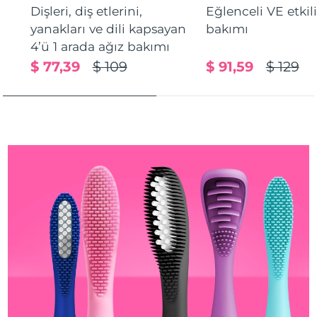
Dişleri, diş etlerini,
Eğlenceli VE etkil
Türkiye
Tahmini teslim tarihi
8/11/26
yanakları ve dili kapsayan
bakımı
Birleşik Arap
4’ü 1 arada ağız bakımı
Tahmini teslim tarihi
8/11/26
Emirlikleri
$ 77,39
$ 109
$ 91,59
$ 129
Birleşik Krallık
Tahmini teslim tarihi
8/10/26
Amerika Birleşik
Tahmini teslim tarihi
8/11/26
Devletleri
Özbekistan
Tahmini teslim tarihi
8/15/26
Vietnam
Tahmini teslim tarihi
8/16/26