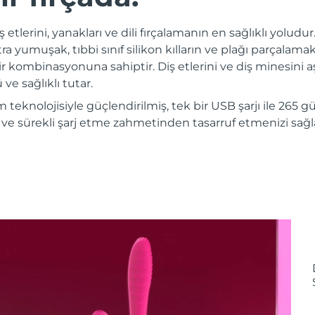
iş etlerini, yanakları ve dili fırçalamanın en sağlıklı yoludu
a yumuşak, tıbbi sınıf silikon kılların ve plağı parçalam
ir kombinasyonuna sahiptir. Diş etlerini ve diş minesini aş
ve sağlıklı tutar.
m teknolojisiyle güçlendirilmiş, tek bir USB şarjı ile 265
e sürekli şarj etme zahmetinden tasarruf etmenizi sağla