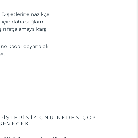
r. Diş etlerine nazikçe
ak için daha sağlam
ırı fırçalamaya karşı
 güne kadar dayanarak
r.
DİŞLERİNİZ ONU NEDEN ÇOK
SEVECEK