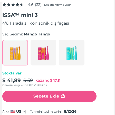
4.6
(33)
Değerlendirme yazın
5
üzerinden
ISSA™ mini 3
4.6
yıldız,
ortalama
4’ü 1 arada silikon sonik diş fırçası
puan
değeri.
Seç Seçimi:
Mango Tango
Read
33
Reviews.
Aynı
sayfa
bağlantısı.
Stokta var
$ 41,89
$ 59
kazanç
$ 17,11
Gümrük vergileri ve K.D.V. dahildir.
Sepete Ekle
8/12/26
US
Alıcı:
Tahmini teslim tarihi: