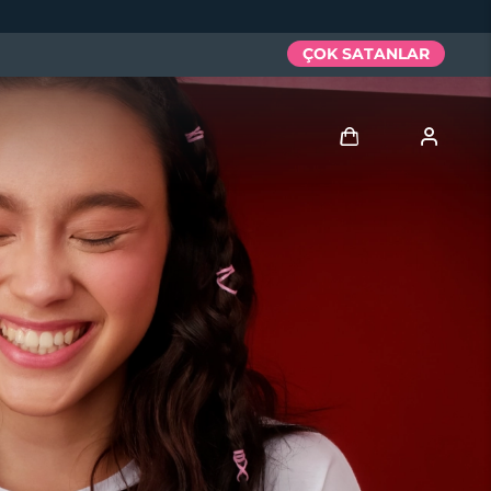
ÇOK SATANLAR
Giriş
Kullanici profi̇li̇
Cihazlarım
Siparişlerim
Adresim
Aboneliklerim