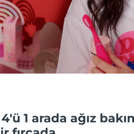
 4'ü 1 arada ağız bakı
r fırçada.