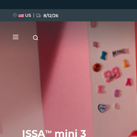
Ana
içeriğe
atla
US
8/12/26
YENİ
BREAKING NEWS
FAQ™ Pure Beauty-Tech Elixir
ISSA
mini 3
TM