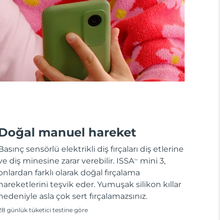
Doğal manuel hareket
Basınç sensörlü elektrikli diş fırçaları diş etlerine
ve diş minesine zarar verebilir. ISSA
mini 3,
TM
onlardan farklı olarak doğal fırçalama
hareketlerini teşvik eder. Yumuşak silikon kıllar
nedeniyle asla çok sert fırçalamazsınız.
28 günlük tüketici testine göre