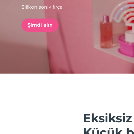
Silikon sonik fırça
issa™ Teeth Whitening Set
Şimdi alın
FAQ™ Dual LED Panel
POPÜLER
Özel teklifler
Çok satanlar
Eksiksiz
Küçük bi