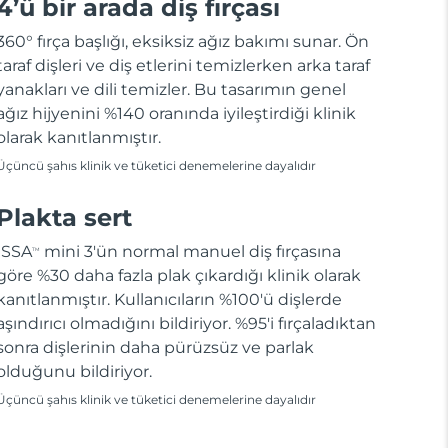
4’ü bir arada diş fırçası
360° fırça başlığı, eksiksiz ağız bakımı sunar. Ön
taraf dişleri ve diş etlerini temizlerken arka taraf
yanakları ve dili temizler. Bu tasarımın genel
ağız hijyenini %140 oranında iyileştirdiği klinik
olarak kanıtlanmıştır.
Üçüncü şahıs klinik ve tüketici denemelerine dayalıdır
Plakta sert
ISSA
mini 3'ün normal manuel diş fırçasına
TM
göre %30 daha fazla plak çıkardığı klinik olarak
kanıtlanmıştır. Kullanıcıların %100'ü dişlerde
aşındırıcı olmadığını bildiriyor. %95'i fırçaladıktan
sonra dişlerinin daha pürüzsüz ve parlak
olduğunu bildiriyor.
Üçüncü şahıs klinik ve tüketici denemelerine dayalıdır